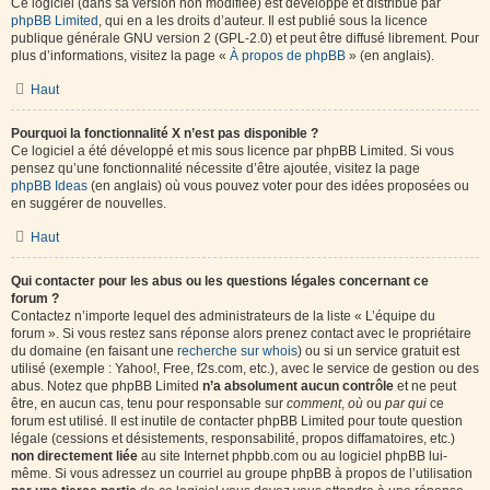
Ce logiciel (dans sa version non modifiée) est développé et distribué par
phpBB Limited
, qui en a les droits d’auteur. Il est publié sous la licence
publique générale GNU version 2 (GPL-2.0) et peut être diffusé librement. Pour
plus d’informations, visitez la page «
À propos de phpBB
» (en anglais).
Haut
Pourquoi la fonctionnalité X n’est pas disponible ?
Ce logiciel a été développé et mis sous licence par phpBB Limited. Si vous
pensez qu’une fonctionnalité nécessite d’être ajoutée, visitez la page
phpBB Ideas
(en anglais) où vous pouvez voter pour des idées proposées ou
en suggérer de nouvelles.
Haut
Qui contacter pour les abus ou les questions légales concernant ce
forum ?
Contactez n’importe lequel des administrateurs de la liste « L’équipe du
forum ». Si vous restez sans réponse alors prenez contact avec le propriétaire
du domaine (en faisant une
recherche sur whois
) ou si un service gratuit est
utilisé (exemple : Yahoo!, Free, f2s.com, etc.), avec le service de gestion ou des
abus. Notez que phpBB Limited
n’a absolument aucun contrôle
et ne peut
être, en aucun cas, tenu pour responsable sur
comment
,
où
ou
par qui
ce
forum est utilisé. Il est inutile de contacter phpBB Limited pour toute question
légale (cessions et désistements, responsabilité, propos diffamatoires, etc.)
non directement liée
au site Internet phpbb.com ou au logiciel phpBB lui-
même. Si vous adressez un courriel au groupe phpBB à propos de l’utilisation