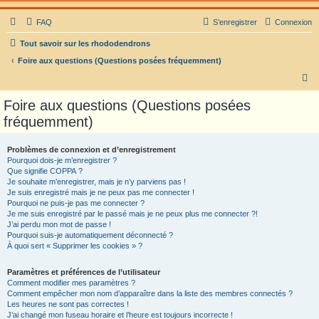
FAQ
S’enregistrer
Connexion
Tout savoir sur les rhododendrons
Foire aux questions (Questions posées fréquemment)
R
e
Foire aux questions (Questions posées
c
fréquemment)
h
e
Problèmes de connexion et d’enregistrement
Pourquoi dois-je m’enregistrer ?
r
Que signifie COPPA ?
c
Je souhaite m’enregistrer, mais je n’y parviens pas !
Je suis enregistré mais je ne peux pas me connecter !
h
Pourquoi ne puis-je pas me connecter ?
Je me suis enregistré par le passé mais je ne peux plus me connecter ?!
e
J’ai perdu mon mot de passe !
r
Pourquoi suis-je automatiquement déconnecté ?
À quoi sert « Supprimer les cookies » ?
Paramètres et préférences de l’utilisateur
Comment modifier mes paramètres ?
Comment empêcher mon nom d’apparaître dans la liste des membres connectés ?
Les heures ne sont pas correctes !
J’ai changé mon fuseau horaire et l’heure est toujours incorrecte !