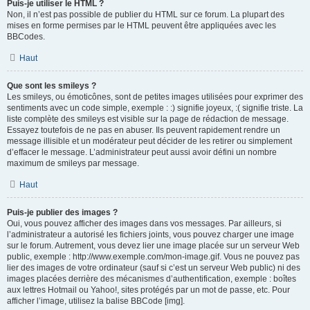
Puis-je utiliser le HTML ?
Non, il n’est pas possible de publier du HTML sur ce forum. La plupart des
mises en forme permises par le HTML peuvent être appliquées avec les
BBCodes.
Haut
Que sont les smileys ?
Les smileys, ou émoticônes, sont de petites images utilisées pour exprimer des
sentiments avec un code simple, exemple : :) signifie joyeux, :( signifie triste. La
liste complète des smileys est visible sur la page de rédaction de message.
Essayez toutefois de ne pas en abuser. Ils peuvent rapidement rendre un
message illisible et un modérateur peut décider de les retirer ou simplement
d’effacer le message. L’administrateur peut aussi avoir défini un nombre
maximum de smileys par message.
Haut
Puis-je publier des images ?
Oui, vous pouvez afficher des images dans vos messages. Par ailleurs, si
l’administrateur a autorisé les fichiers joints, vous pouvez charger une image
sur le forum. Autrement, vous devez lier une image placée sur un serveur Web
public, exemple : http://www.exemple.com/mon-image.gif. Vous ne pouvez pas
lier des images de votre ordinateur (sauf si c’est un serveur Web public) ni des
images placées derrière des mécanismes d’authentification, exemple : boîtes
aux lettres Hotmail ou Yahoo!, sites protégés par un mot de passe, etc. Pour
afficher l’image, utilisez la balise BBCode [img].