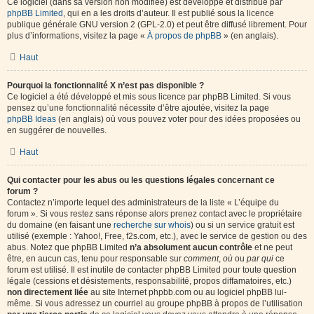
Ce logiciel (dans sa version non modifiée) est développé et distribué par
phpBB Limited
, qui en a les droits d’auteur. Il est publié sous la licence
publique générale GNU version 2 (GPL-2.0) et peut être diffusé librement. Pour
plus d’informations, visitez la page «
À propos de phpBB
» (en anglais).
Haut
Pourquoi la fonctionnalité X n’est pas disponible ?
Ce logiciel a été développé et mis sous licence par phpBB Limited. Si vous
pensez qu’une fonctionnalité nécessite d’être ajoutée, visitez la page
phpBB Ideas
(en anglais) où vous pouvez voter pour des idées proposées ou
en suggérer de nouvelles.
Haut
Qui contacter pour les abus ou les questions légales concernant ce
forum ?
Contactez n’importe lequel des administrateurs de la liste « L’équipe du
forum ». Si vous restez sans réponse alors prenez contact avec le propriétaire
du domaine (en faisant une
recherche sur whois
) ou si un service gratuit est
utilisé (exemple : Yahoo!, Free, f2s.com, etc.), avec le service de gestion ou des
abus. Notez que phpBB Limited
n’a absolument aucun contrôle
et ne peut
être, en aucun cas, tenu pour responsable sur
comment
,
où
ou
par qui
ce
forum est utilisé. Il est inutile de contacter phpBB Limited pour toute question
légale (cessions et désistements, responsabilité, propos diffamatoires, etc.)
non directement liée
au site Internet phpbb.com ou au logiciel phpBB lui-
même. Si vous adressez un courriel au groupe phpBB à propos de l’utilisation