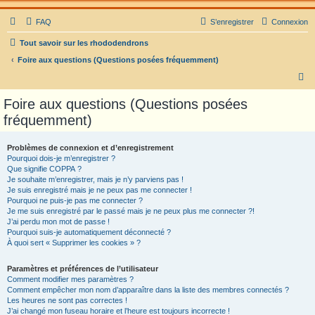
FAQ
S’enregistrer
Connexion
Tout savoir sur les rhododendrons
Foire aux questions (Questions posées fréquemment)
R
e
Foire aux questions (Questions posées
c
fréquemment)
h
e
Problèmes de connexion et d’enregistrement
Pourquoi dois-je m’enregistrer ?
r
Que signifie COPPA ?
c
Je souhaite m’enregistrer, mais je n’y parviens pas !
Je suis enregistré mais je ne peux pas me connecter !
h
Pourquoi ne puis-je pas me connecter ?
Je me suis enregistré par le passé mais je ne peux plus me connecter ?!
e
J’ai perdu mon mot de passe !
r
Pourquoi suis-je automatiquement déconnecté ?
À quoi sert « Supprimer les cookies » ?
Paramètres et préférences de l’utilisateur
Comment modifier mes paramètres ?
Comment empêcher mon nom d’apparaître dans la liste des membres connectés ?
Les heures ne sont pas correctes !
J’ai changé mon fuseau horaire et l’heure est toujours incorrecte !