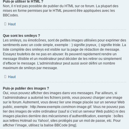
Puis-je utiliser le HTML ?
Non, il n’est pas possible de publier du HTML sur ce forum. La plupart des
mises en forme permises par le HTML peuvent être appliquées avec les
BBCodes.
Haut
Que sont les smileys ?
Les smileys, ou émoticônes, sont de petites images utilisées pour exprimer des
sentiments avec un code simple, exemple : :) signifie joyeux, :( signifie triste. La
liste complète des smileys est visible sur la page de rédaction de message.
Essayez toutefois de ne pas en abuser. Ils peuvent rapidement rendre un
message illisible et un modérateur peut décider de les retirer ou simplement
d’effacer le message. L’administrateur peut aussi avoir défini un nombre
maximum de smileys par message.
Haut
Puis-je publier des images ?
Oui, vous pouvez afficher des images dans vos messages. Par ailleurs, si
l’administrateur a autorisé les fichiers joints, vous pouvez charger une image
sur le forum. Autrement, vous devez lier une image placée sur un serveur Web
public, exemple : http://www.exemple.com/mon-image.gif. Vous ne pouvez pas
lier des images de votre ordinateur (sauf si c’est un serveur Web public) ni des
images placées derrière des mécanismes d’authentification, exemple : boîtes
aux lettres Hotmail ou Yahoo!, sites protégés par un mot de passe, etc. Pour
afficher l’image, utilisez la balise BBCode [img].