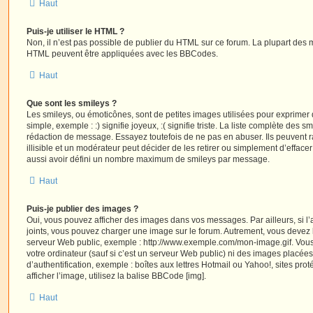
Haut
Puis-je utiliser le HTML ?
Non, il n’est pas possible de publier du HTML sur ce forum. La plupart des 
HTML peuvent être appliquées avec les BBCodes.
Haut
Que sont les smileys ?
Les smileys, ou émoticônes, sont de petites images utilisées pour exprime
simple, exemple : :) signifie joyeux, :( signifie triste. La liste complète des s
rédaction de message. Essayez toutefois de ne pas en abuser. Ils peuvent
illisible et un modérateur peut décider de les retirer ou simplement d’efface
aussi avoir défini un nombre maximum de smileys par message.
Haut
Puis-je publier des images ?
Oui, vous pouvez afficher des images dans vos messages. Par ailleurs, si l’a
joints, vous pouvez charger une image sur le forum. Autrement, vous devez 
serveur Web public, exemple : http://www.exemple.com/mon-image.gif. Vou
votre ordinateur (sauf si c’est un serveur Web public) ni des images placé
d’authentification, exemple : boîtes aux lettres Hotmail ou Yahoo!, sites pro
afficher l’image, utilisez la balise BBCode [img].
Haut