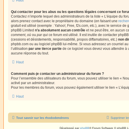
Haut
Qui contacter pour les abus ou les questions légales concernant ce for
Contactez n’importe lequel des administrateurs de la liste « L’équipe du fo
alors prenez contact avec le propriétaire du domaine (en faisant une
recher
gratuit est utilisé (exemple : Yahoo!, Free, f2s.com, etc.), avec le service d
phpBB Limited
n’a absolument aucun contrôle
et ne peut être, en aucun c
comment
,
où
ou
par qui
ce forum est utilisé. Il est inutile de contacter phpB
(cessions et désistements, responsabilité, propos diffamatoires, etc.)
non di
phpbb.com ou au logiciel phpBB lui-même. Si vous adressez un courriel a
l’utilisation
par une tierce partie
de ce logiciel vous devez vous attendre à 
aucune réponse du tout.
Haut
Comment puis-je contacter un administrateur du forum ?
Pour l’ensemble des utilisateurs du forum, vous pouvez utiliser le lien « Nous
activé par un administrateur.
Pour les membres du forum, vous pouvez également utiliser le lien « L’équi
Haut
Tout savoir sur les rhododendrons
Supprimer le
Développé par
phpBB
® Forum Software © phpBB L