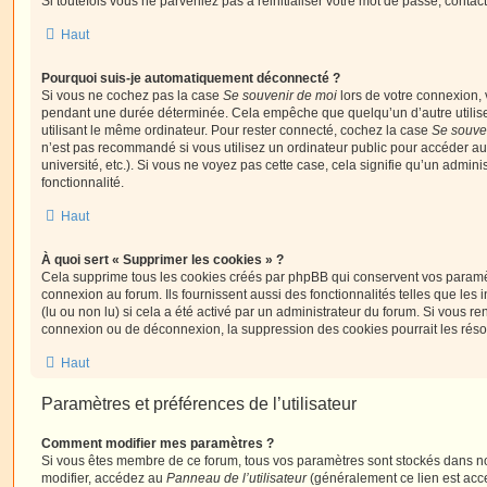
Si toutefois vous ne parveniez pas à réinitialiser votre mot de passe, contac
Haut
Pourquoi suis-je automatiquement déconnecté ?
Si vous ne cochez pas la case
Se souvenir de moi
lors de votre connexion,
pendant une durée déterminée. Cela empêche que quelqu’un d’autre utilise
utilisant le même ordinateur. Pour rester connecté, cochez la case
Se souve
n’est pas recommandé si vous utilisez un ordinateur public pour accéder au
université, etc.). Si vous ne voyez pas cette case, cela signifie qu’un admini
fonctionnalité.
Haut
À quoi sert « Supprimer les cookies » ?
Cela supprime tous les cookies créés par phpBB qui conservent vos paramètr
connexion au forum. Ils fournissent aussi des fonctionnalités telles que les
(lu ou non lu) si cela a été activé par un administrateur du forum. Si vous 
connexion ou de déconnexion, la suppression des cookies pourrait les réso
Haut
Paramètres et préférences de l’utilisateur
Comment modifier mes paramètres ?
Si vous êtes membre de ce forum, tous vos paramètres sont stockés dans n
modifier, accédez au
Panneau de l’utilisateur
(généralement ce lien est acce