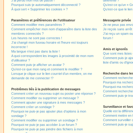
J’ai perdu mon mot de passe !
différente ?
Pourquoi suis-je automatiquement déconnecté ?
Qu’est-ce qu’un « Gr
À quoi sert « Supprimer les cookies » ?
Qu’est-ce que le lien
Paramètres et préférences de l’utilisateur
Messagerie privée
Comment modifier mes paramètres ?
Je ne peux pas envo
Comment empêcher mon nom d’apparaître dans la liste des
Je reçois sans arrêt
membres connectés ?
J’ai reçu un spam ou
Les heures ne sont pas correctes !
forum !
J’ai changé mon fuseau horaire et l’heure est toujours
incorrecte !
Amis et ignorés
Ma langue n’est pas dans la liste !
Que sont mes listes 
A quoi correspondent les images à proximité de mon nom
Comment puis-je ajou
d’utilisateur ?
liste d’amis ou d’igno
Comment puis-je afficher un avatar ?
Qu’est-ce que mon rang et comment le modifier ?
Recherche dans le
Lorsque je clique sur le lien
courriel
d’un membre, on me
Comment rechercher
demande de me connecter !?
Pourquoi ma recherc
Pourquoi ma recherc
Problèmes liés à la publication de messages
Comment recherche
Comment créer un nouveau sujet ou poster une réponse ?
Comment puis-je tro
Comment modifier ou supprimer un message ?
Comment ajouter une signature à mes messages ?
Surveillance et favo
Comment créer un sondage ?
Quelle est la différen
Pourquoi ne puis-je pas ajouter plus d’options à mon
Comment mettre en fa
sondage ?
Comment surveiller 
Comment modifier ou supprimer un sondage ?
Comment puis-je sup
Pourquoi ne puis-je pas accéder à un forum ?
Pourquoi ne puis-je pas joindre des fichiers à mon