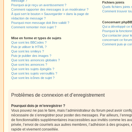
message ?
Fichiers joints
Pourquoi ai-je reçu un avertissement ?
Quels fichiers joints
Comment rapporter des messages à un modérateur ?
Comment trouver tous
À quoi sert le bouton « Sauvegarder » dans la page de
rédaction de message ?
Concernant phpB
Pourquoi mon message doit être validé ?
Qui a développé ce l
Comment remonter mon sujet ?
Pourquoi la fonctionn
Qui contacter pour l
Mise en forme et types de sujets
concernant ce forum
Que sont les BBCodes ?
Comment puis-je cont
Puis-je utiliser le HTML ?
Que sont les smileys ?
Puis-je publier des images ?
Que sont les annonces globales ?
Que sont les annonces ?
Que sont les sujets épinglés ?
Que sont les sujets verrouillés ?
Que sont les icônes de sujet ?
Problèmes de connexion et d’enregistrement
Pourquoi dois-je m’enregistrer ?
Vous pouvez ne pas le faire, mais l’administrateur du forum peut avoir configu
nécessaire de s’enregistrer pour poster des messages. Par ailleurs, l’enreg
de fonctionnalités supplémentaires inaccessibles aux invités comme les av
privée, l’envoi de courriels aux autres membres, l’adhésion à des groupes, 
rapide et vivement conseillée.