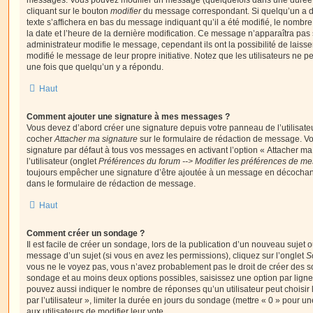
messages. Vous pouvez modifier un message (quelquefois dans une durée l
cliquant sur le bouton
modifier
du message correspondant. Si quelqu’un a d
texte s’affichera en bas du message indiquant qu’il a été modifié, le nombre 
la date et l’heure de la dernière modification. Ce message n’apparaîtra pas
administrateur modifie le message, cependant ils ont la possibilité de laisse
modifié le message de leur propre initiative. Notez que les utilisateurs n
une fois que quelqu’un y a répondu.
Haut
Comment ajouter une signature à mes messages ?
Vous devez d’abord créer une signature depuis votre panneau de l’utilisate
cocher
Attacher ma signature
sur le formulaire de rédaction de message. Vo
signature par défaut à tous vos messages en activant l’option « Attacher ma
l’utilisateur (onglet
Préférences du forum --> Modifier les préférences de m
toujours empêcher une signature d’être ajoutée à un message en décochan
dans le formulaire de rédaction de message.
Haut
Comment créer un sondage ?
Il est facile de créer un sondage, lors de la publication d’un nouveau sujet 
message d’un sujet (si vous en avez les permissions), cliquez sur l’onglet
S
vous ne le voyez pas, vous n’avez probablement pas le droit de créer des so
sondage et au moins deux options possibles, saisissez une option par lig
pouvez aussi indiquer le nombre de réponses qu’un utilisateur peut choisir 
par l’utilisateur », limiter la durée en jours du sondage (mettre « 0 » pour un
aux utilisateurs de modifier leur vote.