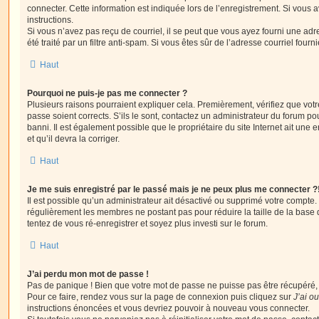
connecter. Cette information est indiquée lors de l’enregistrement. Si vous a
instructions.
Si vous n’avez pas reçu de courriel, il se peut que vous ayez fourni une adre
été traité par un filtre anti-spam. Si vous êtes sûr de l’adresse courriel fourn
Haut
Pourquoi ne puis-je pas me connecter ?
Plusieurs raisons pourraient expliquer cela. Premièrement, vérifiez que votre
passe soient corrects. S’ils le sont, contactez un administrateur du forum po
banni. Il est également possible que le propriétaire du site Internet ait une 
et qu’il devra la corriger.
Haut
Je me suis enregistré par le passé mais je ne peux plus me connecter ?
Il est possible qu’un administrateur ait désactivé ou supprimé votre compte. 
régulièrement les membres ne postant pas pour réduire la taille de la base 
tentez de vous ré-enregistrer et soyez plus investi sur le forum.
Haut
J’ai perdu mon mot de passe !
Pas de panique ! Bien que votre mot de passe ne puisse pas être récupéré, il 
Pour ce faire, rendez vous sur la page de connexion puis cliquez sur
J’ai o
instructions énoncées et vous devriez pouvoir à nouveau vous connecter.