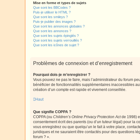
Mise en forme et types de sujets
Que sont les BBCodes ?
Puis-je utiliser le HTML ?
Que sont les smileys ?
Puis-je publier des images ?
Que sont les annonces globales ?
Que sont les annonces ?
Que sont les sujets épinglés ?
Que sont les sujets verrouillés ?
Que sont les icônes de sujet ?
Problèmes de connexion et d’enregistrement
Pourquoi dois-je m’enregistrer ?
Vous pouvez ne pas le faire, mais l’administrateur du forum peu
bénéficier de fonctionnalités supplémentaires inaccessibles au
création d’un compte est rapide et vivement conseillée.
Haut
Que signifie COPPA ?
COPPA (ou
Children’s Online Privacy Protection Act
de 1998) es
consentement écrit des parents (ou d’un tuteur légal) pour la c
vous enregistrez ou que quelqu’un le fait à votre place, contac
juridiques et ne sauraient être contactés pour des questions lé
forum ? ».