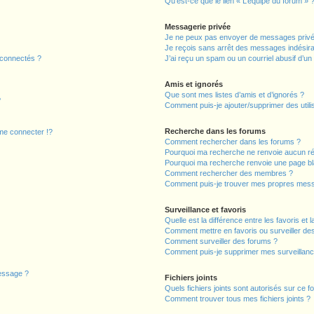
Qu’est-ce que le lien « L’équipe du forum » 
Messagerie privée
Je ne peux pas envoyer de messages privé
Je reçois sans arrêt des messages indésira
 connectés ?
J’ai reçu un spam ou un courriel abusif d’u
Amis et ignorés
Que sont mes listes d’amis et d’ignorés ?
?
Comment puis-je ajouter/supprimer des utilis
Recherche dans les forums
e connecter !?
Comment rechercher dans les forums ?
Pourquoi ma recherche ne renvoie aucun ré
Pourquoi ma recherche renvoie une page bl
Comment rechercher des membres ?
Comment puis-je trouver mes propres mess
Surveillance et favoris
Quelle est la différence entre les favoris et l
Comment mettre en favoris ou surveiller des
Comment surveiller des forums ?
Comment puis-je supprimer mes surveillanc
message ?
Fichiers joints
Quels fichiers joints sont autorisés sur ce f
Comment trouver tous mes fichiers joints ?