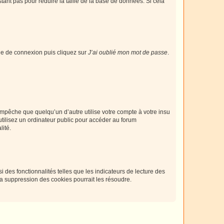
tant pas pour réduire la taille de la base de données. Si cela
age de connexion puis cliquez sur
J’ai oublié mon mot de passe
.
pêche que quelqu’un d’autre utilise votre compte à votre insu
tilisez un ordinateur public pour accéder au forum
lité.
 des fonctionnalités telles que les indicateurs de lecture des
a suppression des cookies pourrait les résoudre.