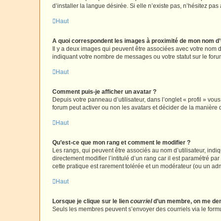
d’installer la langue désirée. Si elle n’existe pas, n’hésitez pa
Haut
A quoi correspondent les images à proximité de mon nom d’u
Il y a deux images qui peuvent être associées avec votre nom d’
indiquant votre nombre de messages ou votre statut sur le fo
Haut
Comment puis-je afficher un avatar ?
Depuis votre panneau d’utilisateur, dans l’onglet « profil » vou
forum peut activer ou non les avatars et décider de la manière d
Haut
Qu’est-ce que mon rang et comment le modifier ?
Les rangs, qui peuvent être associés au nom d’utilisateur, ind
directement modifier l’intitulé d’un rang car il est paramétré p
cette pratique est rarement tolérée et un modérateur (ou un ad
Haut
Lorsque je clique sur le lien
courriel
d’un membre, on me de
Seuls les membres peuvent s’envoyer des courriels via le formulai