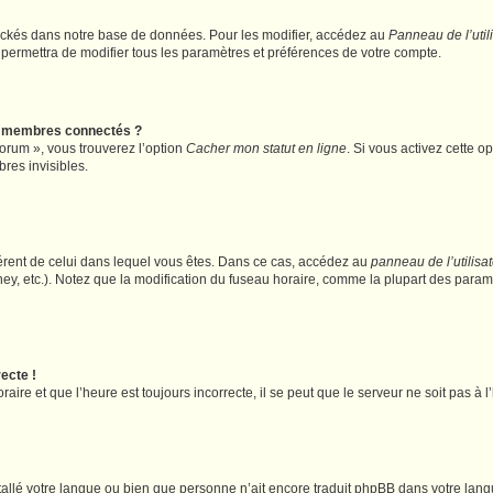
ockés dans notre base de données. Pour les modifier, accédez au
Panneau de l’util
 permettra de modifier tous les paramètres et préférences de votre compte.
s membres connectés ?
forum », vous trouverez l’option
Cacher mon statut en ligne
. Si vous activez cette o
es invisibles.
ifférent de celui dans lequel vous êtes. Dans ce cas, accédez au
panneau de l’utilisa
ney, etc.). Notez que la modification du fuseau horaire, comme la plupart des para
ecte !
aire et que l’heure est toujours incorrecte, il se peut que le serveur ne soit pas à
installé votre langue ou bien que personne n’ait encore traduit phpBB dans votre l