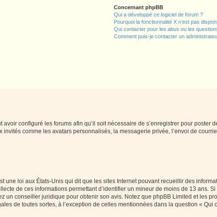
Concernant phpBB
Qui a développé ce logiciel de forum ?
Pourquoi la fonctionnalité X n’est pas dispon
Qui contacter pour les abus ou les questio
Comment puis-je contacter un administrateu
t avoir configuré les forums afin qu’il soit nécessaire de s’enregistrer pour poster
x invités comme les avatars personnalisés, la messagerie privée, l’envoi de courri
t une loi aux États-Unis qui dit que les sites Internet pouvant recueillir des infor
ollecte de ces informations permettant d’identifier un mineur de moins de 13 ans. S
tez un conseiller juridique pour obtenir son avis. Notez que phpBB Limited et les pr
gales de toutes sortes, à l’exception de celles mentionnées dans la question « Qui