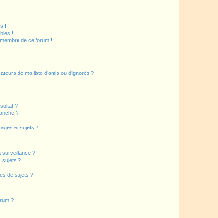
?
s !
bles !
n membre de ce forum !
ateurs de ma liste d’amis ou d’ignorés ?
sultat ?
anche ?!
ages et sujets ?
a surveillance ?
 sujets ?
es de sujets ?
orum ?