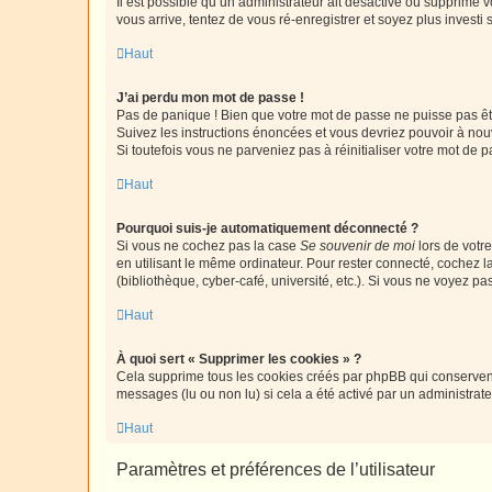
Il est possible qu’un administrateur ait désactivé ou supprimé 
vous arrive, tentez de vous ré-enregistrer et soyez plus investi s
Haut
J’ai perdu mon mot de passe !
Pas de panique ! Bien que votre mot de passe ne puisse pas être
Suivez les instructions énoncées et vous devriez pouvoir à no
Si toutefois vous ne parveniez pas à réinitialiser votre mot de 
Haut
Pourquoi suis-je automatiquement déconnecté ?
Si vous ne cochez pas la case
Se souvenir de moi
lors de votr
en utilisant le même ordinateur. Pour rester connecté, cochez 
(bibliothèque, cyber-café, université, etc.). Si vous ne voyez pa
Haut
À quoi sert « Supprimer les cookies » ?
Cela supprime tous les cookies créés par phpBB qui conservent v
messages (lu ou non lu) si cela a été activé par un administra
Haut
Paramètres et préférences de l’utilisateur