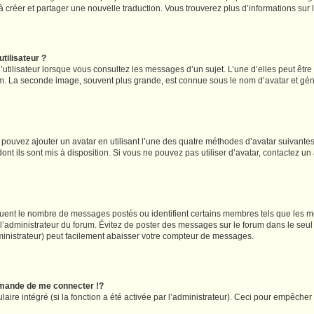
s à créer et partager une nouvelle traduction. Vous trouverez plus d’informations sur l
tilisateur ?
utilisateur lorsque vous consultez les messages d’un sujet. L’une d’elles peut êtr
rum. La seconde image, souvent plus grande, est connue sous le nom d’avatar et 
s pouvez ajouter un avatar en utilisant l’une des quatre méthodes d’avatar suivantes 
ont ils sont mis à disposition. Si vous ne pouvez pas utiliser d’avatar, contactez un
iquent le nombre de messages postés ou identifient certains membres tels que les 
ar l’administrateur du forum. Évitez de poster des messages sur le forum dans le seu
ministrateur) peut facilement abaisser votre compteur de messages.
mande de me connecter !?
re intégré (si la fonction a été activée par l’administrateur). Ceci pour empêcher l’u