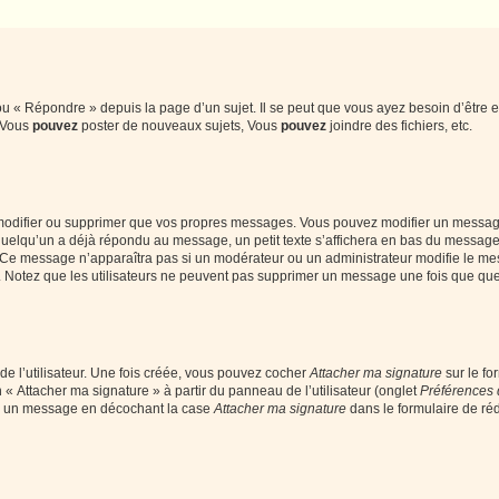
 « Répondre » depuis la page d’un sujet. Il se peut que vous ayez besoin d’être e
: Vous
pouvez
poster de nouveaux sujets, Vous
pouvez
joindre des fichiers, etc.
modifier ou supprimer que vos propres messages. Vous pouvez modifier un message
lqu’un a déjà répondu au message, un petit texte s’affichera en bas du message ind
n. Ce message n’apparaîtra pas si un modérateur ou un administrateur modifie le mes
ive. Notez que les utilisateurs ne peuvent pas supprimer un message une fois que qu
e l’utilisateur. Une fois créée, vous pouvez cocher
Attacher ma signature
sur le fo
 « Attacher ma signature » à partir du panneau de l’utilisateur (onglet
Préférences 
 à un message en décochant la case
Attacher ma signature
dans le formulaire de ré