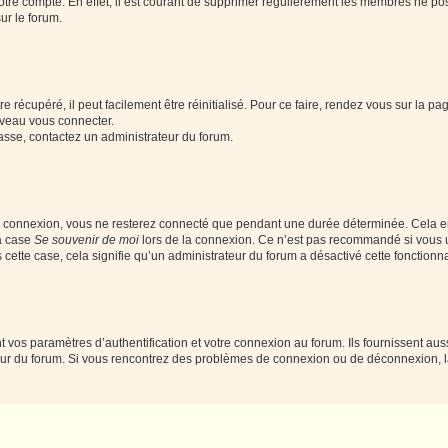
votre compte. En effet, il est courant de supprimer régulièrement les membres ne pos
ur le forum.
 récupéré, il peut facilement être réinitialisé. Pour ce faire, rendez vous sur la p
uveau vous connecter.
passe, contactez un administrateur du forum.
e connexion, vous ne resterez connecté que pendant une durée déterminée. Cela em
la case
Se souvenir de moi
lors de la connexion. Ce n’est pas recommandé si vous u
s cette case, cela signifie qu’un administrateur du forum a désactivé cette fonctionna
os paramètres d’authentification et votre connexion au forum. Ils fournissent aussi
teur du forum. Si vous rencontrez des problèmes de connexion ou de déconnexion, l