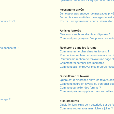
Qu’est-ce que le lien « L’équipe du forum » 
Messagerie privée
Je ne peux pas envoyer de messages privé
Je reçois sans arrêt des messages indésira
 connectés ?
J’ai reçu un spam ou un courriel abusif d’u
Amis et ignorés
Que sont mes listes d’amis et d’ignorés ?
?
Comment puis-je ajouter/supprimer des utilis
Recherche dans les forums
e connecter !?
Comment rechercher dans les forums ?
Pourquoi ma recherche ne renvoie aucun ré
Pourquoi ma recherche renvoie une page bl
Comment rechercher des membres ?
Comment puis-je trouver mes propres mess
Surveillance et favoris
Quelle est la différence entre les favoris et l
Comment mettre en favoris ou surveiller des
Comment surveiller des forums ?
Comment puis-je supprimer mes surveillanc
message ?
Fichiers joints
Quels fichiers joints sont autorisés sur ce f
Comment trouver tous mes fichiers joints ?