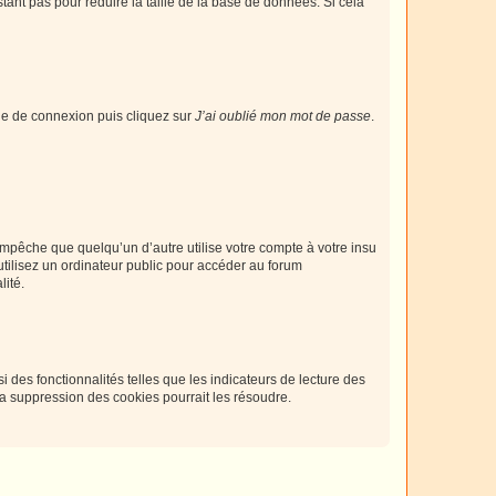
tant pas pour réduire la taille de la base de données. Si cela
age de connexion puis cliquez sur
J’ai oublié mon mot de passe
.
pêche que quelqu’un d’autre utilise votre compte à votre insu
tilisez un ordinateur public pour accéder au forum
lité.
 des fonctionnalités telles que les indicateurs de lecture des
a suppression des cookies pourrait les résoudre.