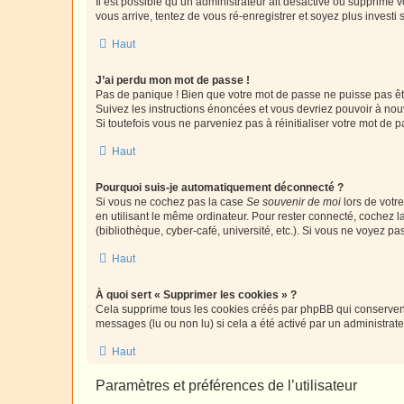
Il est possible qu’un administrateur ait désactivé ou supprimé 
vous arrive, tentez de vous ré-enregistrer et soyez plus investi s
Haut
J’ai perdu mon mot de passe !
Pas de panique ! Bien que votre mot de passe ne puisse pas être
Suivez les instructions énoncées et vous devriez pouvoir à no
Si toutefois vous ne parveniez pas à réinitialiser votre mot de 
Haut
Pourquoi suis-je automatiquement déconnecté ?
Si vous ne cochez pas la case
Se souvenir de moi
lors de votr
en utilisant le même ordinateur. Pour rester connecté, cochez 
(bibliothèque, cyber-café, université, etc.). Si vous ne voyez pa
Haut
À quoi sert « Supprimer les cookies » ?
Cela supprime tous les cookies créés par phpBB qui conservent v
messages (lu ou non lu) si cela a été activé par un administra
Haut
Paramètres et préférences de l’utilisateur