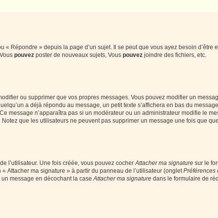
 « Répondre » depuis la page d’un sujet. Il se peut que vous ayez besoin d’être e
: Vous
pouvez
poster de nouveaux sujets, Vous
pouvez
joindre des fichiers, etc.
modifier ou supprimer que vos propres messages. Vous pouvez modifier un message
lqu’un a déjà répondu au message, un petit texte s’affichera en bas du message ind
n. Ce message n’apparaîtra pas si un modérateur ou un administrateur modifie le mes
ive. Notez que les utilisateurs ne peuvent pas supprimer un message une fois que qu
e l’utilisateur. Une fois créée, vous pouvez cocher
Attacher ma signature
sur le fo
 « Attacher ma signature » à partir du panneau de l’utilisateur (onglet
Préférences 
 à un message en décochant la case
Attacher ma signature
dans le formulaire de ré