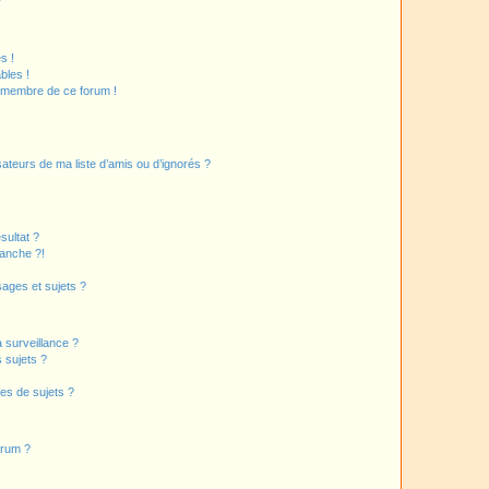
?
s !
bles !
n membre de ce forum !
ateurs de ma liste d’amis ou d’ignorés ?
sultat ?
anche ?!
ages et sujets ?
a surveillance ?
 sujets ?
es de sujets ?
orum ?