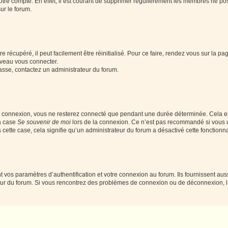
votre compte. En effet, il est courant de supprimer régulièrement les membres ne pos
ur le forum.
 récupéré, il peut facilement être réinitialisé. Pour ce faire, rendez vous sur la p
uveau vous connecter.
passe, contactez un administrateur du forum.
e connexion, vous ne resterez connecté que pendant une durée déterminée. Cela em
la case
Se souvenir de moi
lors de la connexion. Ce n’est pas recommandé si vous u
s cette case, cela signifie qu’un administrateur du forum a désactivé cette fonctionna
os paramètres d’authentification et votre connexion au forum. Ils fournissent aussi
teur du forum. Si vous rencontrez des problèmes de connexion ou de déconnexion, l