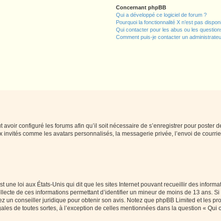
Concernant phpBB
Qui a développé ce logiciel de forum ?
Pourquoi la fonctionnalité X n’est pas dispon
Qui contacter pour les abus ou les questio
Comment puis-je contacter un administrateu
t avoir configuré les forums afin qu’il soit nécessaire de s’enregistrer pour poster
x invités comme les avatars personnalisés, la messagerie privée, l’envoi de courri
t une loi aux États-Unis qui dit que les sites Internet pouvant recueillir des infor
ollecte de ces informations permettant d’identifier un mineur de moins de 13 ans. S
tez un conseiller juridique pour obtenir son avis. Notez que phpBB Limited et les pr
gales de toutes sortes, à l’exception de celles mentionnées dans la question « Qui