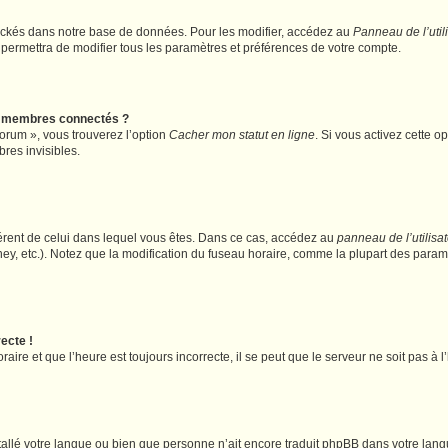
ockés dans notre base de données. Pour les modifier, accédez au
Panneau de l’util
 permettra de modifier tous les paramètres et préférences de votre compte.
s membres connectés ?
forum », vous trouverez l’option
Cacher mon statut en ligne
. Si vous activez cette o
es invisibles.
ifférent de celui dans lequel vous êtes. Dans ce cas, accédez au
panneau de l’utilisa
ney, etc.). Notez que la modification du fuseau horaire, comme la plupart des para
ecte !
aire et que l’heure est toujours incorrecte, il se peut que le serveur ne soit pas à
installé votre langue ou bien que personne n’ait encore traduit phpBB dans votre l