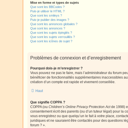
Mise en forme et types de sujets
Que sont les BBCodes ?
Puis-je utiliser le HTML ?
Que sont les smileys ?
Puis-je publier des images ?
Que sont les annonces globales ?
Que sont les annonces ?
Que sont les sujets épinglés ?
Que sont les sujets verrouillés ?
Que sont les icônes de sujet ?
Problèmes de connexion et d’enregistrement
Pourquoi dois-je m’enregistrer ?
Vous pouvez ne pas le faire, mais l’administrateur du forum peu
bénéficier de fonctionnalités supplémentaires inaccessibles au
création d’un compte est rapide et vivement conseillée.
Haut
Que signifie COPPA ?
COPPA (ou
Children’s Online Privacy Protection Act
de 1998) es
consentement écrit des parents (ou d’un tuteur légal) pour la c
vous enregistrez ou que quelqu’un le fait à votre place, contac
juridiques et ne sauraient être contactés pour des questions lé
forum ? ».