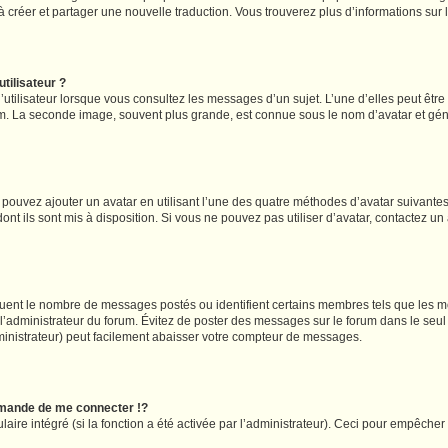
s à créer et partager une nouvelle traduction. Vous trouverez plus d’informations sur l
tilisateur ?
utilisateur lorsque vous consultez les messages d’un sujet. L’une d’elles peut êtr
rum. La seconde image, souvent plus grande, est connue sous le nom d’avatar et 
s pouvez ajouter un avatar en utilisant l’une des quatre méthodes d’avatar suivantes 
ont ils sont mis à disposition. Si vous ne pouvez pas utiliser d’avatar, contactez un
iquent le nombre de messages postés ou identifient certains membres tels que les 
ar l’administrateur du forum. Évitez de poster des messages sur le forum dans le seu
ministrateur) peut facilement abaisser votre compteur de messages.
mande de me connecter !?
re intégré (si la fonction a été activée par l’administrateur). Ceci pour empêcher l’u