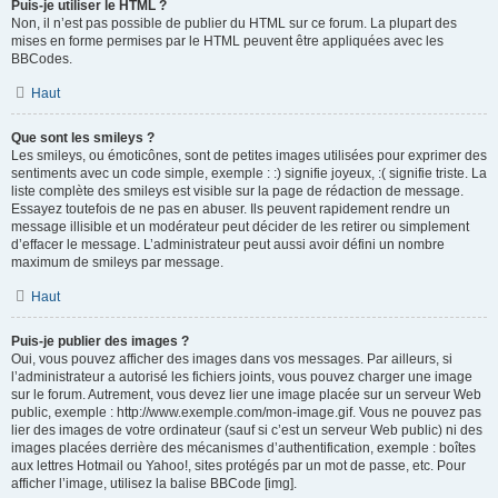
Puis-je utiliser le HTML ?
Non, il n’est pas possible de publier du HTML sur ce forum. La plupart des
mises en forme permises par le HTML peuvent être appliquées avec les
BBCodes.
Haut
Que sont les smileys ?
Les smileys, ou émoticônes, sont de petites images utilisées pour exprimer des
sentiments avec un code simple, exemple : :) signifie joyeux, :( signifie triste. La
liste complète des smileys est visible sur la page de rédaction de message.
Essayez toutefois de ne pas en abuser. Ils peuvent rapidement rendre un
message illisible et un modérateur peut décider de les retirer ou simplement
d’effacer le message. L’administrateur peut aussi avoir défini un nombre
maximum de smileys par message.
Haut
Puis-je publier des images ?
Oui, vous pouvez afficher des images dans vos messages. Par ailleurs, si
l’administrateur a autorisé les fichiers joints, vous pouvez charger une image
sur le forum. Autrement, vous devez lier une image placée sur un serveur Web
public, exemple : http://www.exemple.com/mon-image.gif. Vous ne pouvez pas
lier des images de votre ordinateur (sauf si c’est un serveur Web public) ni des
images placées derrière des mécanismes d’authentification, exemple : boîtes
aux lettres Hotmail ou Yahoo!, sites protégés par un mot de passe, etc. Pour
afficher l’image, utilisez la balise BBCode [img].