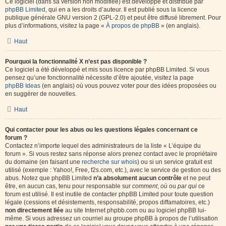
Ce logiciel (dans sa version non modifiée) est développé et distribué par
phpBB Limited
, qui en a les droits d’auteur. Il est publié sous la licence
publique générale GNU version 2 (GPL-2.0) et peut être diffusé librement. Pour
plus d’informations, visitez la page «
À propos de phpBB
» (en anglais).
Haut
Pourquoi la fonctionnalité X n’est pas disponible ?
Ce logiciel a été développé et mis sous licence par phpBB Limited. Si vous
pensez qu’une fonctionnalité nécessite d’être ajoutée, visitez la page
phpBB Ideas
(en anglais) où vous pouvez voter pour des idées proposées ou
en suggérer de nouvelles.
Haut
Qui contacter pour les abus ou les questions légales concernant ce
forum ?
Contactez n’importe lequel des administrateurs de la liste « L’équipe du
forum ». Si vous restez sans réponse alors prenez contact avec le propriétaire
du domaine (en faisant une
recherche sur whois
) ou si un service gratuit est
utilisé (exemple : Yahoo!, Free, f2s.com, etc.), avec le service de gestion ou des
abus. Notez que phpBB Limited
n’a absolument aucun contrôle
et ne peut
être, en aucun cas, tenu pour responsable sur
comment
,
où
ou
par qui
ce
forum est utilisé. Il est inutile de contacter phpBB Limited pour toute question
légale (cessions et désistements, responsabilité, propos diffamatoires, etc.)
non directement liée
au site Internet phpbb.com ou au logiciel phpBB lui-
même. Si vous adressez un courriel au groupe phpBB à propos de l’utilisation