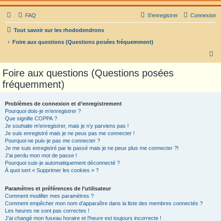
FAQ
S’enregistrer
Connexion
Tout savoir sur les rhododendrons
Foire aux questions (Questions posées fréquemment)
R
e
Foire aux questions (Questions posées
c
fréquemment)
h
e
Problèmes de connexion et d’enregistrement
Pourquoi dois-je m’enregistrer ?
r
Que signifie COPPA ?
c
Je souhaite m’enregistrer, mais je n’y parviens pas !
Je suis enregistré mais je ne peux pas me connecter !
h
Pourquoi ne puis-je pas me connecter ?
Je me suis enregistré par le passé mais je ne peux plus me connecter ?!
e
J’ai perdu mon mot de passe !
r
Pourquoi suis-je automatiquement déconnecté ?
À quoi sert « Supprimer les cookies » ?
Paramètres et préférences de l’utilisateur
Comment modifier mes paramètres ?
Comment empêcher mon nom d’apparaître dans la liste des membres connectés ?
Les heures ne sont pas correctes !
J’ai changé mon fuseau horaire et l’heure est toujours incorrecte !