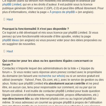
Ce logiciel (dans sa version non modifiée) est développé et distribué par
phpBB Limited
, qui en a les droits d’auteur. Il est publié sous la licence
publique générale GNU version 2 (GPL-2.0) et peut être diffusé librement. Pour
plus d’informations, visitez la page «
À propos de phpBB
» (en anglais).
Haut
Pourquoi la fonctionnalité X n’est pas disponible ?
Ce logiciel a été développé et mis sous licence par phpBB Limited. Si vous
pensez qu’une fonctionnalité nécessite d’être ajoutée, visitez la page
phpBB Ideas
(en anglais) où vous pouvez voter pour des idées proposées ou
en suggérer de nouvelles.
Haut
Qui contacter pour les abus ou les questions légales concernant ce
forum ?
Contactez n’importe lequel des administrateurs de la liste « L’équipe du
forum ». Si vous restez sans réponse alors prenez contact avec le propriétaire
du domaine (en faisant une
recherche sur whois
) ou si un service gratuit est
utilisé (exemple : Yahoo!, Free, f2s.com, etc.), avec le service de gestion ou des
abus. Notez que phpBB Limited
n’a absolument aucun contrôle
et ne peut
être, en aucun cas, tenu pour responsable sur
comment
,
où
ou
par qui
ce
forum est utilisé. Il est inutile de contacter phpBB Limited pour toute question
légale (cessions et désistements, responsabilité, propos diffamatoires, etc.)
non directement liée
au site Internet phpbb.com ou au logiciel phpBB lui-
même. Si vous adressez un courriel au groupe phpBB à propos de l’utilisation