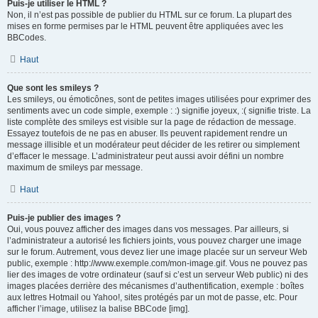
Puis-je utiliser le HTML ?
Non, il n’est pas possible de publier du HTML sur ce forum. La plupart des
mises en forme permises par le HTML peuvent être appliquées avec les
BBCodes.
Haut
Que sont les smileys ?
Les smileys, ou émoticônes, sont de petites images utilisées pour exprimer des
sentiments avec un code simple, exemple : :) signifie joyeux, :( signifie triste. La
liste complète des smileys est visible sur la page de rédaction de message.
Essayez toutefois de ne pas en abuser. Ils peuvent rapidement rendre un
message illisible et un modérateur peut décider de les retirer ou simplement
d’effacer le message. L’administrateur peut aussi avoir défini un nombre
maximum de smileys par message.
Haut
Puis-je publier des images ?
Oui, vous pouvez afficher des images dans vos messages. Par ailleurs, si
l’administrateur a autorisé les fichiers joints, vous pouvez charger une image
sur le forum. Autrement, vous devez lier une image placée sur un serveur Web
public, exemple : http://www.exemple.com/mon-image.gif. Vous ne pouvez pas
lier des images de votre ordinateur (sauf si c’est un serveur Web public) ni des
images placées derrière des mécanismes d’authentification, exemple : boîtes
aux lettres Hotmail ou Yahoo!, sites protégés par un mot de passe, etc. Pour
afficher l’image, utilisez la balise BBCode [img].