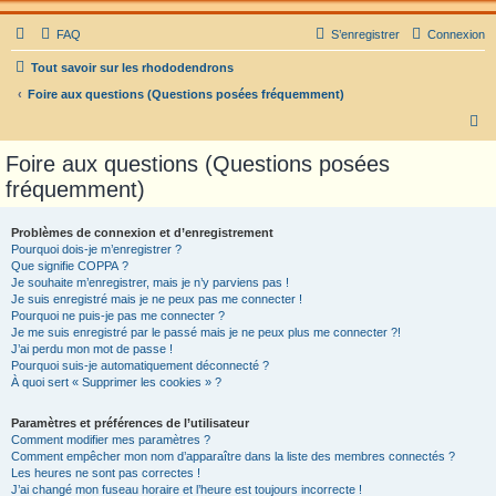
FAQ
S’enregistrer
Connexion
Tout savoir sur les rhododendrons
Foire aux questions (Questions posées fréquemment)
R
e
Foire aux questions (Questions posées
c
fréquemment)
h
e
Problèmes de connexion et d’enregistrement
Pourquoi dois-je m’enregistrer ?
r
Que signifie COPPA ?
c
Je souhaite m’enregistrer, mais je n’y parviens pas !
Je suis enregistré mais je ne peux pas me connecter !
h
Pourquoi ne puis-je pas me connecter ?
Je me suis enregistré par le passé mais je ne peux plus me connecter ?!
e
J’ai perdu mon mot de passe !
r
Pourquoi suis-je automatiquement déconnecté ?
À quoi sert « Supprimer les cookies » ?
Paramètres et préférences de l’utilisateur
Comment modifier mes paramètres ?
Comment empêcher mon nom d’apparaître dans la liste des membres connectés ?
Les heures ne sont pas correctes !
J’ai changé mon fuseau horaire et l’heure est toujours incorrecte !