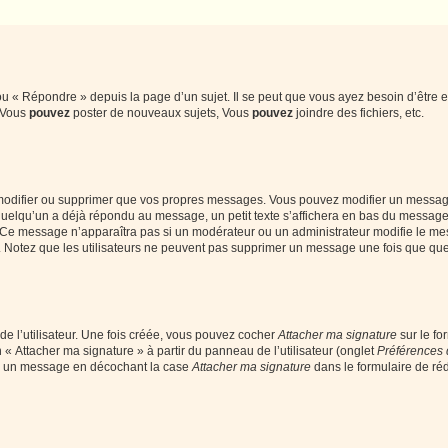
 « Répondre » depuis la page d’un sujet. Il se peut que vous ayez besoin d’être e
: Vous
pouvez
poster de nouveaux sujets, Vous
pouvez
joindre des fichiers, etc.
modifier ou supprimer que vos propres messages. Vous pouvez modifier un message
lqu’un a déjà répondu au message, un petit texte s’affichera en bas du message ind
n. Ce message n’apparaîtra pas si un modérateur ou un administrateur modifie le mes
ive. Notez que les utilisateurs ne peuvent pas supprimer un message une fois que qu
e l’utilisateur. Une fois créée, vous pouvez cocher
Attacher ma signature
sur le fo
 « Attacher ma signature » à partir du panneau de l’utilisateur (onglet
Préférences 
 à un message en décochant la case
Attacher ma signature
dans le formulaire de ré