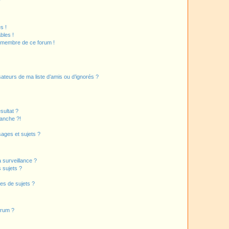
?
s !
bles !
n membre de ce forum !
ateurs de ma liste d’amis ou d’ignorés ?
sultat ?
anche ?!
ages et sujets ?
a surveillance ?
 sujets ?
es de sujets ?
orum ?