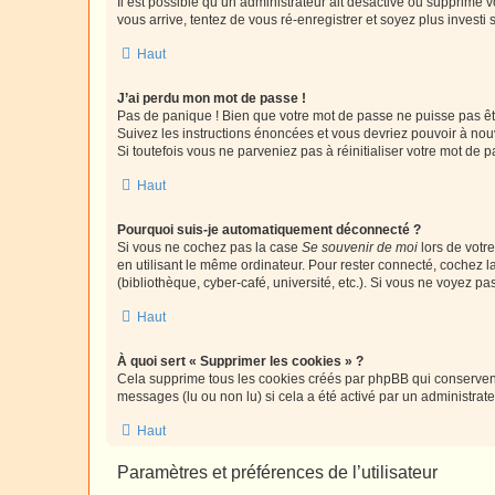
Il est possible qu’un administrateur ait désactivé ou supprimé 
vous arrive, tentez de vous ré-enregistrer et soyez plus investi s
Haut
J’ai perdu mon mot de passe !
Pas de panique ! Bien que votre mot de passe ne puisse pas être
Suivez les instructions énoncées et vous devriez pouvoir à no
Si toutefois vous ne parveniez pas à réinitialiser votre mot de 
Haut
Pourquoi suis-je automatiquement déconnecté ?
Si vous ne cochez pas la case
Se souvenir de moi
lors de votr
en utilisant le même ordinateur. Pour rester connecté, cochez 
(bibliothèque, cyber-café, université, etc.). Si vous ne voyez pa
Haut
À quoi sert « Supprimer les cookies » ?
Cela supprime tous les cookies créés par phpBB qui conservent v
messages (lu ou non lu) si cela a été activé par un administra
Haut
Paramètres et préférences de l’utilisateur