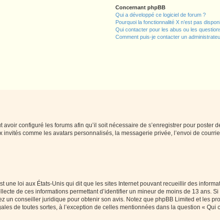
Concernant phpBB
Qui a développé ce logiciel de forum ?
Pourquoi la fonctionnalité X n’est pas dispon
Qui contacter pour les abus ou les questio
Comment puis-je contacter un administrateu
t avoir configuré les forums afin qu’il soit nécessaire de s’enregistrer pour poster
x invités comme les avatars personnalisés, la messagerie privée, l’envoi de courri
t une loi aux États-Unis qui dit que les sites Internet pouvant recueillir des infor
ollecte de ces informations permettant d’identifier un mineur de moins de 13 ans. S
tez un conseiller juridique pour obtenir son avis. Notez que phpBB Limited et les pr
gales de toutes sortes, à l’exception de celles mentionnées dans la question « Qui