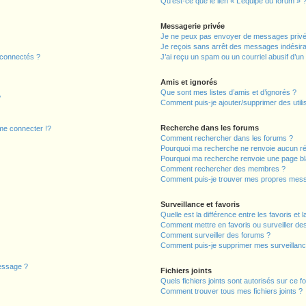
Qu’est-ce que le lien « L’équipe du forum » 
Messagerie privée
Je ne peux pas envoyer de messages privé
Je reçois sans arrêt des messages indésira
 connectés ?
J’ai reçu un spam ou un courriel abusif d’u
Amis et ignorés
Que sont mes listes d’amis et d’ignorés ?
?
Comment puis-je ajouter/supprimer des utilis
Recherche dans les forums
e connecter !?
Comment rechercher dans les forums ?
Pourquoi ma recherche ne renvoie aucun ré
Pourquoi ma recherche renvoie une page bl
Comment rechercher des membres ?
Comment puis-je trouver mes propres mess
Surveillance et favoris
Quelle est la différence entre les favoris et l
Comment mettre en favoris ou surveiller des
Comment surveiller des forums ?
Comment puis-je supprimer mes surveillanc
message ?
Fichiers joints
Quels fichiers joints sont autorisés sur ce f
Comment trouver tous mes fichiers joints ?