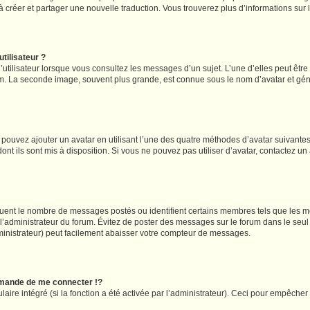
s à créer et partager une nouvelle traduction. Vous trouverez plus d’informations sur l
tilisateur ?
utilisateur lorsque vous consultez les messages d’un sujet. L’une d’elles peut êtr
rum. La seconde image, souvent plus grande, est connue sous le nom d’avatar et 
s pouvez ajouter un avatar en utilisant l’une des quatre méthodes d’avatar suivantes 
ont ils sont mis à disposition. Si vous ne pouvez pas utiliser d’avatar, contactez un
iquent le nombre de messages postés ou identifient certains membres tels que les 
ar l’administrateur du forum. Évitez de poster des messages sur le forum dans le seu
ministrateur) peut facilement abaisser votre compteur de messages.
mande de me connecter !?
re intégré (si la fonction a été activée par l’administrateur). Ceci pour empêcher l’u