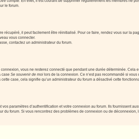
votre compte. En effet, il est courant de supprimer régulièrement les membres ne pos
ur le forum.
 récupéré, il peut facilement être réinitialisé. Pour ce faire, rendez vous sur la p
uveau vous connecter.
passe, contactez un administrateur du forum.
e connexion, vous ne resterez connecté que pendant une durée déterminée. Cela em
la case
Se souvenir de moi
lors de la connexion. Ce n’est pas recommandé si vous u
s cette case, cela signifie qu’un administrateur du forum a désactivé cette fonctionna
os paramètres d’authentification et votre connexion au forum. Ils fournissent aussi
teur du forum. Si vous rencontrez des problèmes de connexion ou de déconnexion, l