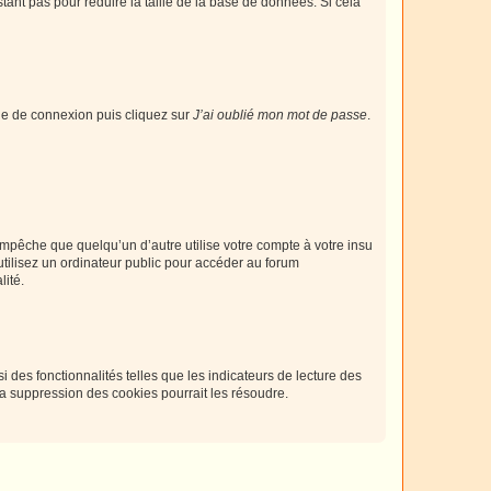
tant pas pour réduire la taille de la base de données. Si cela
age de connexion puis cliquez sur
J’ai oublié mon mot de passe
.
pêche que quelqu’un d’autre utilise votre compte à votre insu
tilisez un ordinateur public pour accéder au forum
lité.
 des fonctionnalités telles que les indicateurs de lecture des
a suppression des cookies pourrait les résoudre.