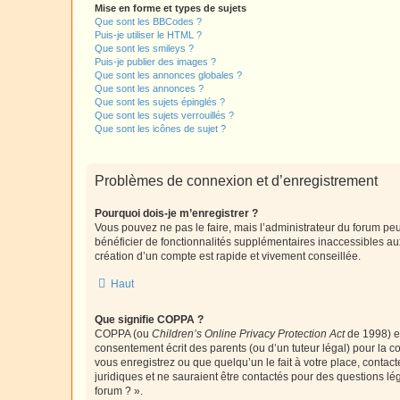
Mise en forme et types de sujets
Que sont les BBCodes ?
Puis-je utiliser le HTML ?
Que sont les smileys ?
Puis-je publier des images ?
Que sont les annonces globales ?
Que sont les annonces ?
Que sont les sujets épinglés ?
Que sont les sujets verrouillés ?
Que sont les icônes de sujet ?
Problèmes de connexion et d’enregistrement
Pourquoi dois-je m’enregistrer ?
Vous pouvez ne pas le faire, mais l’administrateur du forum peu
bénéficier de fonctionnalités supplémentaires inaccessibles au
création d’un compte est rapide et vivement conseillée.
Haut
Que signifie COPPA ?
COPPA (ou
Children’s Online Privacy Protection Act
de 1998) es
consentement écrit des parents (ou d’un tuteur légal) pour la c
vous enregistrez ou que quelqu’un le fait à votre place, contac
juridiques et ne sauraient être contactés pour des questions lé
forum ? ».