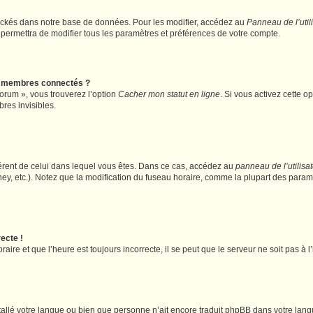
ockés dans notre base de données. Pour les modifier, accédez au
Panneau de l’util
 permettra de modifier tous les paramètres et préférences de votre compte.
s membres connectés ?
forum », vous trouverez l’option
Cacher mon statut en ligne
. Si vous activez cette o
es invisibles.
ifférent de celui dans lequel vous êtes. Dans ce cas, accédez au
panneau de l’utilisa
ney, etc.). Notez que la modification du fuseau horaire, comme la plupart des para
ecte !
aire et que l’heure est toujours incorrecte, il se peut que le serveur ne soit pas à
installé votre langue ou bien que personne n’ait encore traduit phpBB dans votre l