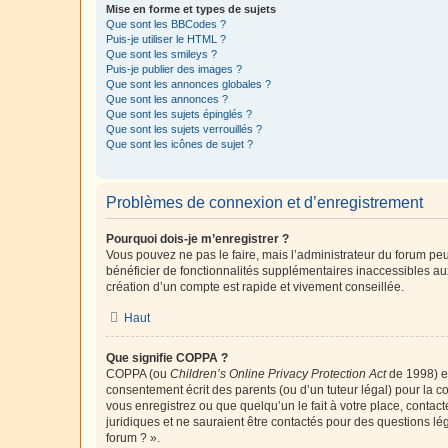
Mise en forme et types de sujets
Que sont les BBCodes ?
Puis-je utiliser le HTML ?
Que sont les smileys ?
Puis-je publier des images ?
Que sont les annonces globales ?
Que sont les annonces ?
Que sont les sujets épinglés ?
Que sont les sujets verrouillés ?
Que sont les icônes de sujet ?
Problèmes de connexion et d’enregistrement
Pourquoi dois-je m’enregistrer ?
Vous pouvez ne pas le faire, mais l’administrateur du forum peu
bénéficier de fonctionnalités supplémentaires inaccessibles au
création d’un compte est rapide et vivement conseillée.
Haut
Que signifie COPPA ?
COPPA (ou
Children’s Online Privacy Protection Act
de 1998) es
consentement écrit des parents (ou d’un tuteur légal) pour la c
vous enregistrez ou que quelqu’un le fait à votre place, contac
juridiques et ne sauraient être contactés pour des questions lé
forum ? ».