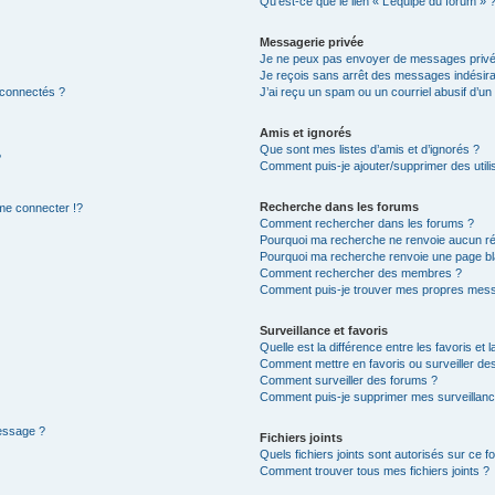
Qu’est-ce que le lien « L’équipe du forum » 
Messagerie privée
Je ne peux pas envoyer de messages privé
Je reçois sans arrêt des messages indésira
 connectés ?
J’ai reçu un spam ou un courriel abusif d’u
Amis et ignorés
Que sont mes listes d’amis et d’ignorés ?
?
Comment puis-je ajouter/supprimer des utilis
Recherche dans les forums
e connecter !?
Comment rechercher dans les forums ?
Pourquoi ma recherche ne renvoie aucun ré
Pourquoi ma recherche renvoie une page bl
Comment rechercher des membres ?
Comment puis-je trouver mes propres mess
Surveillance et favoris
Quelle est la différence entre les favoris et l
Comment mettre en favoris ou surveiller des
Comment surveiller des forums ?
Comment puis-je supprimer mes surveillanc
message ?
Fichiers joints
Quels fichiers joints sont autorisés sur ce f
Comment trouver tous mes fichiers joints ?