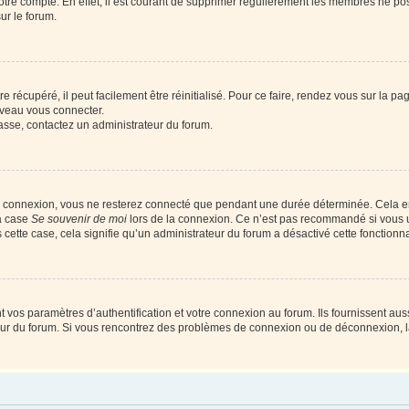
votre compte. En effet, il est courant de supprimer régulièrement les membres ne pos
ur le forum.
 récupéré, il peut facilement être réinitialisé. Pour ce faire, rendez vous sur la p
uveau vous connecter.
passe, contactez un administrateur du forum.
e connexion, vous ne resterez connecté que pendant une durée déterminée. Cela em
la case
Se souvenir de moi
lors de la connexion. Ce n’est pas recommandé si vous u
s cette case, cela signifie qu’un administrateur du forum a désactivé cette fonctionna
os paramètres d’authentification et votre connexion au forum. Ils fournissent aussi
teur du forum. Si vous rencontrez des problèmes de connexion ou de déconnexion, l