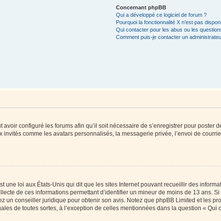
Concernant phpBB
Qui a développé ce logiciel de forum ?
Pourquoi la fonctionnalité X n’est pas dispon
Qui contacter pour les abus ou les questio
Comment puis-je contacter un administrateu
t avoir configuré les forums afin qu’il soit nécessaire de s’enregistrer pour poster
x invités comme les avatars personnalisés, la messagerie privée, l’envoi de courri
t une loi aux États-Unis qui dit que les sites Internet pouvant recueillir des infor
ollecte de ces informations permettant d’identifier un mineur de moins de 13 ans. S
tez un conseiller juridique pour obtenir son avis. Notez que phpBB Limited et les pr
gales de toutes sortes, à l’exception de celles mentionnées dans la question « Qui