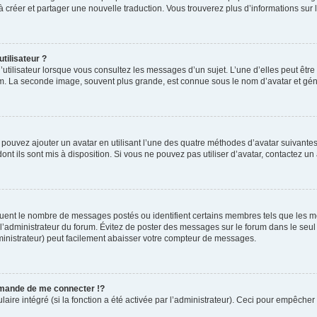
s à créer et partager une nouvelle traduction. Vous trouverez plus d’informations sur l
tilisateur ?
utilisateur lorsque vous consultez les messages d’un sujet. L’une d’elles peut êtr
rum. La seconde image, souvent plus grande, est connue sous le nom d’avatar et 
s pouvez ajouter un avatar en utilisant l’une des quatre méthodes d’avatar suivantes 
ont ils sont mis à disposition. Si vous ne pouvez pas utiliser d’avatar, contactez un
iquent le nombre de messages postés ou identifient certains membres tels que les 
ar l’administrateur du forum. Évitez de poster des messages sur le forum dans le seu
ministrateur) peut facilement abaisser votre compteur de messages.
mande de me connecter !?
re intégré (si la fonction a été activée par l’administrateur). Ceci pour empêcher l’u