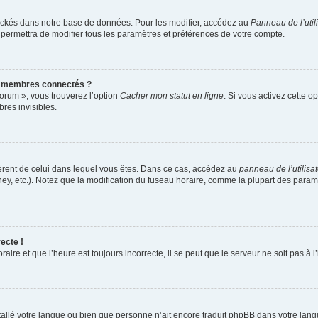
ockés dans notre base de données. Pour les modifier, accédez au
Panneau de l’util
 permettra de modifier tous les paramètres et préférences de votre compte.
s membres connectés ?
forum », vous trouverez l’option
Cacher mon statut en ligne
. Si vous activez cette o
es invisibles.
ifférent de celui dans lequel vous êtes. Dans ce cas, accédez au
panneau de l’utilisa
ney, etc.). Notez que la modification du fuseau horaire, comme la plupart des para
ecte !
aire et que l’heure est toujours incorrecte, il se peut que le serveur ne soit pas à
installé votre langue ou bien que personne n’ait encore traduit phpBB dans votre l