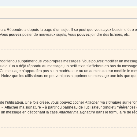
 « Répondre » depuis la page d’un sujet. Il se peut que vous ayez besoin d’être e
: Vous
pouvez
poster de nouveaux sujets, Vous
pouvez
joindre des fichiers, etc.
modifier ou supprimer que vos propres messages. Vous pouvez modifier un message
lqu’un a déjà répondu au message, un petit texte s’affichera en bas du message ind
n. Ce message n’apparaîtra pas si un modérateur ou un administrateur modifie le mes
ive. Notez que les utilisateurs ne peuvent pas supprimer un message une fois que qu
e l’utilisateur. Une fois créée, vous pouvez cocher
Attacher ma signature
sur le fo
 « Attacher ma signature » à partir du panneau de l’utilisateur (onglet
Préférences 
 à un message en décochant la case
Attacher ma signature
dans le formulaire de ré