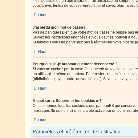
Il est possible qu’un administrateur ait désactivé ou supprimé 
vous arrive, tentez de vous ré-enregistrer et soyez plus investi s
Haut
J’ai perdu mon mot de passe !
Pas de panique ! Bien que votre mot de passe ne puisse pas être
Suivez les instructions énoncées et vous devriez pouvoir à no
Si toutefois vous ne parveniez pas à réinitialiser votre mot de 
Haut
Pourquoi suis-je automatiquement déconnecté ?
Si vous ne cochez pas la case
Se souvenir de moi
lors de votr
en utilisant le même ordinateur. Pour rester connecté, cochez 
(bibliothèque, cyber-café, université, etc.). Si vous ne voyez pa
Haut
À quoi sert « Supprimer les cookies » ?
Cela supprime tous les cookies créés par phpBB qui conservent v
messages (lu ou non lu) si cela a été activé par un administra
Haut
Paramètres et préférences de l’utilisateur