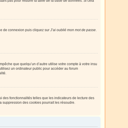
tant pas pour réduire la taille de la base de données. Si cela
age de connexion puis cliquez sur
J’ai oublié mon mot de passe
.
pêche que quelqu’un d’autre utilise votre compte à votre insu
tilisez un ordinateur public pour accéder au forum
lité.
 des fonctionnalités telles que les indicateurs de lecture des
a suppression des cookies pourrait les résoudre.