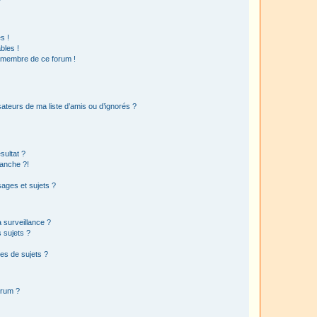
?
s !
bles !
n membre de ce forum !
ateurs de ma liste d’amis ou d’ignorés ?
sultat ?
anche ?!
ages et sujets ?
a surveillance ?
 sujets ?
es de sujets ?
orum ?