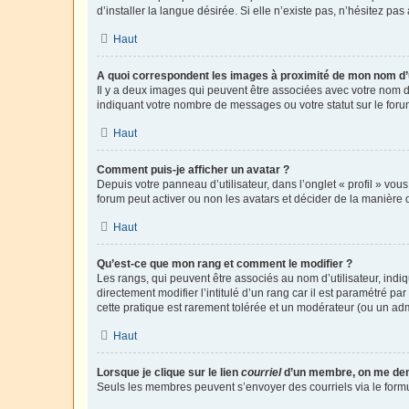
d’installer la langue désirée. Si elle n’existe pas, n’hésitez pa
Haut
A quoi correspondent les images à proximité de mon nom d’u
Il y a deux images qui peuvent être associées avec votre nom d’
indiquant votre nombre de messages ou votre statut sur le fo
Haut
Comment puis-je afficher un avatar ?
Depuis votre panneau d’utilisateur, dans l’onglet « profil » vou
forum peut activer ou non les avatars et décider de la manière d
Haut
Qu’est-ce que mon rang et comment le modifier ?
Les rangs, qui peuvent être associés au nom d’utilisateur, ind
directement modifier l’intitulé d’un rang car il est paramétré p
cette pratique est rarement tolérée et un modérateur (ou un ad
Haut
Lorsque je clique sur le lien
courriel
d’un membre, on me de
Seuls les membres peuvent s’envoyer des courriels via le formulai