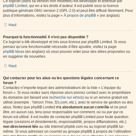
Ce logiciel (dans sa version non modifiée) est développé et distribué par
phpBB Limited
, qui en a les droits d’auteur. Il est publié sous la licence
publique générale GNU version 2 (GPL-2.0) et peut être diffusé librement. Pour
plus d’informations, visitez la page «
À propos de phpBB
» (en anglais).
Haut
Pourquoi la fonctionnalité X n’est pas disponible ?
Ce logiciel a été développé et mis sous licence par phpBB Limited. Si vous
pensez qu’une fonctionnalité nécessite d’être ajoutée, visitez la page
phpBB Ideas
(en anglais) où vous pouvez voter pour des idées proposées ou
en suggérer de nouvelles.
Haut
Qui contacter pour les abus ou les questions légales concernant ce
forum ?
Contactez n’importe lequel des administrateurs de la liste « L’équipe du
forum ». Si vous restez sans réponse alors prenez contact avec le propriétaire
du domaine (en faisant une
recherche sur whois
) ou si un service gratuit est
utilisé (exemple : Yahoo!, Free, f2s.com, etc.), avec le service de gestion ou des
abus. Notez que phpBB Limited
n’a absolument aucun contrôle
et ne peut
être, en aucun cas, tenu pour responsable sur
comment
,
où
ou
par qui
ce
forum est utilisé. Il est inutile de contacter phpBB Limited pour toute question
légale (cessions et désistements, responsabilité, propos diffamatoires, etc.)
non directement liée
au site Internet phpbb.com ou au logiciel phpBB lui-
même. Si vous adressez un courriel au groupe phpBB à propos de l’utilisation