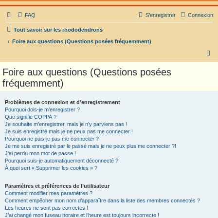
FAQ
S’enregistrer
Connexion
Tout savoir sur les rhododendrons
Foire aux questions (Questions posées fréquemment)
R
e
Foire aux questions (Questions posées
c
fréquemment)
h
e
Problèmes de connexion et d’enregistrement
Pourquoi dois-je m’enregistrer ?
r
Que signifie COPPA ?
c
Je souhaite m’enregistrer, mais je n’y parviens pas !
Je suis enregistré mais je ne peux pas me connecter !
h
Pourquoi ne puis-je pas me connecter ?
Je me suis enregistré par le passé mais je ne peux plus me connecter ?!
e
J’ai perdu mon mot de passe !
r
Pourquoi suis-je automatiquement déconnecté ?
À quoi sert « Supprimer les cookies » ?
Paramètres et préférences de l’utilisateur
Comment modifier mes paramètres ?
Comment empêcher mon nom d’apparaître dans la liste des membres connectés ?
Les heures ne sont pas correctes !
J’ai changé mon fuseau horaire et l’heure est toujours incorrecte !