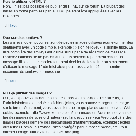
Puis-je utiliser le HTML ?
Non, il n’est pas possible de publier du HTML sur ce forum. La plupart des
mises en forme permises par le HTML peuvent être appliquées avec les
BBCodes.
Haut
Que sont les smileys ?
Les smileys, ou émoticônes, sont de petites images utilisées pour exprimer des
sentiments avec un code simple, exemple : :) signifie joyeux, :( signifie triste. La
liste complète des smileys est visible sur la page de rédaction de message.
Essayez toutefois de ne pas en abuser. Ils peuvent rapidement rendre un
message illisible et un modérateur peut décider de les retirer ou simplement
d’effacer le message. L’administrateur peut aussi avoir défini un nombre
maximum de smileys par message.
Haut
Puis-je publier des images ?
Oui, vous pouvez afficher des images dans vos messages. Par ailleurs, si
l’administrateur a autorisé les fichiers joints, vous pouvez charger une image
sur le forum. Autrement, vous devez lier une image placée sur un serveur Web
public, exemple : http://www.exemple.com/mon-image.gif. Vous ne pouvez pas
lier des images de votre ordinateur (sauf si c’est un serveur Web public) ni des
images placées derrière des mécanismes d’authentification, exemple : boîtes
aux lettres Hotmail ou Yahoo!, sites protégés par un mot de passe, etc. Pour
afficher l’image, utilisez la balise BBCode [img].