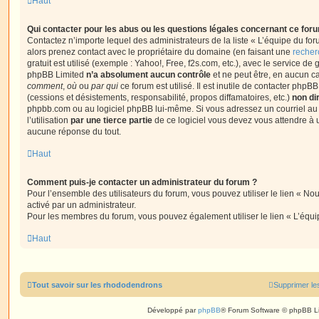
Haut
Qui contacter pour les abus ou les questions légales concernant ce for
Contactez n’importe lequel des administrateurs de la liste « L’équipe du fo
alors prenez contact avec le propriétaire du domaine (en faisant une
recher
gratuit est utilisé (exemple : Yahoo!, Free, f2s.com, etc.), avec le service d
phpBB Limited
n’a absolument aucun contrôle
et ne peut être, en aucun c
comment
,
où
ou
par qui
ce forum est utilisé. Il est inutile de contacter phpB
(cessions et désistements, responsabilité, propos diffamatoires, etc.)
non di
phpbb.com ou au logiciel phpBB lui-même. Si vous adressez un courriel a
l’utilisation
par une tierce partie
de ce logiciel vous devez vous attendre à 
aucune réponse du tout.
Haut
Comment puis-je contacter un administrateur du forum ?
Pour l’ensemble des utilisateurs du forum, vous pouvez utiliser le lien « Nous
activé par un administrateur.
Pour les membres du forum, vous pouvez également utiliser le lien « L’équi
Haut
Tout savoir sur les rhododendrons
Supprimer le
Développé par
phpBB
® Forum Software © phpBB L