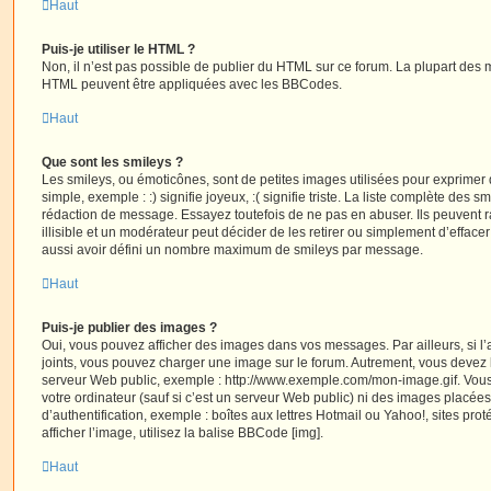
Haut
Puis-je utiliser le HTML ?
Non, il n’est pas possible de publier du HTML sur ce forum. La plupart des 
HTML peuvent être appliquées avec les BBCodes.
Haut
Que sont les smileys ?
Les smileys, ou émoticônes, sont de petites images utilisées pour exprime
simple, exemple : :) signifie joyeux, :( signifie triste. La liste complète des s
rédaction de message. Essayez toutefois de ne pas en abuser. Ils peuvent
illisible et un modérateur peut décider de les retirer ou simplement d’efface
aussi avoir défini un nombre maximum de smileys par message.
Haut
Puis-je publier des images ?
Oui, vous pouvez afficher des images dans vos messages. Par ailleurs, si l’a
joints, vous pouvez charger une image sur le forum. Autrement, vous devez 
serveur Web public, exemple : http://www.exemple.com/mon-image.gif. Vou
votre ordinateur (sauf si c’est un serveur Web public) ni des images placé
d’authentification, exemple : boîtes aux lettres Hotmail ou Yahoo!, sites pro
afficher l’image, utilisez la balise BBCode [img].
Haut