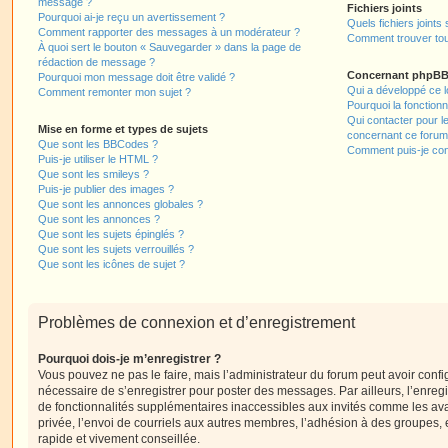
message ?
Fichiers joints
Pourquoi ai-je reçu un avertissement ?
Quels fichiers joints
Comment rapporter des messages à un modérateur ?
Comment trouver tous
À quoi sert le bouton « Sauvegarder » dans la page de
rédaction de message ?
Concernant phpB
Pourquoi mon message doit être validé ?
Qui a développé ce l
Comment remonter mon sujet ?
Pourquoi la fonctionn
Qui contacter pour l
Mise en forme et types de sujets
concernant ce forum
Que sont les BBCodes ?
Comment puis-je cont
Puis-je utiliser le HTML ?
Que sont les smileys ?
Puis-je publier des images ?
Que sont les annonces globales ?
Que sont les annonces ?
Que sont les sujets épinglés ?
Que sont les sujets verrouillés ?
Que sont les icônes de sujet ?
Problèmes de connexion et d’enregistrement
Pourquoi dois-je m’enregistrer ?
Vous pouvez ne pas le faire, mais l’administrateur du forum peut avoir configu
nécessaire de s’enregistrer pour poster des messages. Par ailleurs, l’enreg
de fonctionnalités supplémentaires inaccessibles aux invités comme les av
privée, l’envoi de courriels aux autres membres, l’adhésion à des groupes, 
rapide et vivement conseillée.