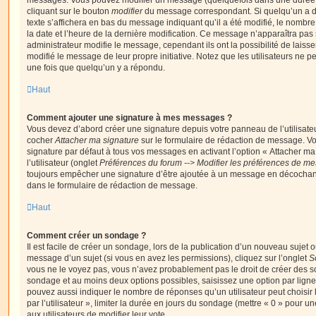
messages. Vous pouvez modifier un message (quelquefois dans une durée l
cliquant sur le bouton
modifier
du message correspondant. Si quelqu’un a d
texte s’affichera en bas du message indiquant qu’il a été modifié, le nombre 
la date et l’heure de la dernière modification. Ce message n’apparaîtra pas
administrateur modifie le message, cependant ils ont la possibilité de laisse
modifié le message de leur propre initiative. Notez que les utilisateurs n
une fois que quelqu’un y a répondu.
Haut
Comment ajouter une signature à mes messages ?
Vous devez d’abord créer une signature depuis votre panneau de l’utilisate
cocher
Attacher ma signature
sur le formulaire de rédaction de message. Vo
signature par défaut à tous vos messages en activant l’option « Attacher ma
l’utilisateur (onglet
Préférences du forum --> Modifier les préférences de m
toujours empêcher une signature d’être ajoutée à un message en décochan
dans le formulaire de rédaction de message.
Haut
Comment créer un sondage ?
Il est facile de créer un sondage, lors de la publication d’un nouveau sujet 
message d’un sujet (si vous en avez les permissions), cliquez sur l’onglet
S
vous ne le voyez pas, vous n’avez probablement pas le droit de créer des so
sondage et au moins deux options possibles, saisissez une option par lig
pouvez aussi indiquer le nombre de réponses qu’un utilisateur peut choisir 
par l’utilisateur », limiter la durée en jours du sondage (mettre « 0 » pour un
aux utilisateurs de modifier leur vote.