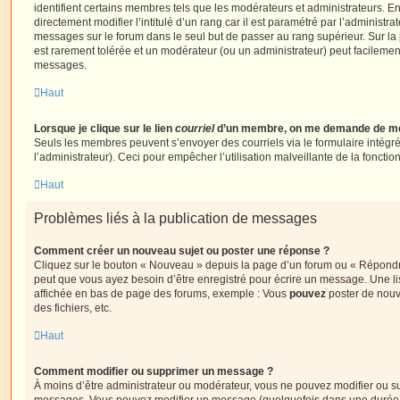
identifient certains membres tels que les modérateurs et administrateurs. 
directement modifier l’intitulé d’un rang car il est paramétré par l’administr
messages sur le forum dans le seul but de passer au rang supérieur. Sur la 
est rarement tolérée et un modérateur (ou un administrateur) peut facileme
messages.
Haut
Lorsque je clique sur le lien
courriel
d’un membre, on me demande de me
Seuls les membres peuvent s’envoyer des courriels via le formulaire intégré (
l’administrateur). Ceci pour empêcher l’utilisation malveillante de la fonctionn
Haut
Problèmes liés à la publication de messages
Comment créer un nouveau sujet ou poster une réponse ?
Cliquez sur le bouton « Nouveau » depuis la page d’un forum ou « Répondre 
peut que vous ayez besoin d’être enregistré pour écrire un message. Une li
affichée en bas de page des forums, exemple : Vous
pouvez
poster de nouv
des fichiers, etc.
Haut
Comment modifier ou supprimer un message ?
À moins d’être administrateur ou modérateur, vous ne pouvez modifier ou 