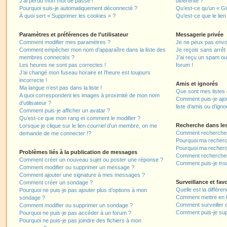
J’ai perdu mon mot de passe !
différente ?
Pourquoi suis-je automatiquement déconnecté ?
Qu’est-ce qu’un « Gr
À quoi sert « Supprimer les cookies » ?
Qu’est-ce que le lien
Paramètres et préférences de l’utilisateur
Messagerie privée
Comment modifier mes paramètres ?
Je ne peux pas envo
Comment empêcher mon nom d’apparaître dans la liste des
Je reçois sans arrêt
membres connectés ?
J’ai reçu un spam ou
Les heures ne sont pas correctes !
forum !
J’ai changé mon fuseau horaire et l’heure est toujours
incorrecte !
Amis et ignorés
Ma langue n’est pas dans la liste !
Que sont mes listes 
A quoi correspondent les images à proximité de mon nom
Comment puis-je ajou
d’utilisateur ?
liste d’amis ou d’igno
Comment puis-je afficher un avatar ?
Qu’est-ce que mon rang et comment le modifier ?
Recherche dans le
Lorsque je clique sur le lien
courriel
d’un membre, on me
Comment rechercher
demande de me connecter !?
Pourquoi ma recherc
Pourquoi ma recherc
Problèmes liés à la publication de messages
Comment recherche
Comment créer un nouveau sujet ou poster une réponse ?
Comment puis-je tro
Comment modifier ou supprimer un message ?
Comment ajouter une signature à mes messages ?
Surveillance et favo
Comment créer un sondage ?
Quelle est la différen
Pourquoi ne puis-je pas ajouter plus d’options à mon
Comment mettre en fa
sondage ?
Comment surveiller 
Comment modifier ou supprimer un sondage ?
Comment puis-je sup
Pourquoi ne puis-je pas accéder à un forum ?
Pourquoi ne puis-je pas joindre des fichiers à mon