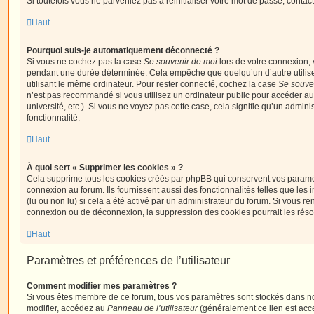
Si toutefois vous ne parveniez pas à réinitialiser votre mot de passe, contac
Haut
Pourquoi suis-je automatiquement déconnecté ?
Si vous ne cochez pas la case
Se souvenir de moi
lors de votre connexion,
pendant une durée déterminée. Cela empêche que quelqu’un d’autre utilise
utilisant le même ordinateur. Pour rester connecté, cochez la case
Se souve
n’est pas recommandé si vous utilisez un ordinateur public pour accéder au
université, etc.). Si vous ne voyez pas cette case, cela signifie qu’un admini
fonctionnalité.
Haut
À quoi sert « Supprimer les cookies » ?
Cela supprime tous les cookies créés par phpBB qui conservent vos paramètr
connexion au forum. Ils fournissent aussi des fonctionnalités telles que les
(lu ou non lu) si cela a été activé par un administrateur du forum. Si vous 
connexion ou de déconnexion, la suppression des cookies pourrait les réso
Haut
Paramètres et préférences de l’utilisateur
Comment modifier mes paramètres ?
Si vous êtes membre de ce forum, tous vos paramètres sont stockés dans n
modifier, accédez au
Panneau de l’utilisateur
(généralement ce lien est acce