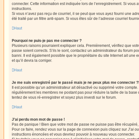
connecter. Cette information est indiquée lors de l’enregistrement. Si vous a
instructions.
Si vous n’avez pas reçu de courriel, il se peut que vous ayez fourni une adre
été traité par un filtre anti-spam. Si vous êtes sûr de l’adresse courriel fourn
Haut
Pourquoi ne puis-je pas me connecter ?
Plusieurs raisons pourraient expliquer cela. Premièrement, vérifiez que votre
passe soient corrects. S’ils le sont, contactez un administrateur du forum po
banni. Il est également possible que le propriétaire du site Internet ait une 
et qu’il devra la corriger.
Haut
Je me suis enregistré par le passé mais je ne peux plus me connecter ?
Il est possible qu’un administrateur ait désactivé ou supprimé votre compte. 
régulièrement les membres ne postant pas pour réduire la taille de la base 
tentez de vous ré-enregistrer et soyez plus investi sur le forum.
Haut
J’ai perdu mon mot de passe !
Pas de panique ! Bien que votre mot de passe ne puisse pas être récupéré, il 
Pour ce faire, rendez vous sur la page de connexion puis cliquez sur
J’ai o
instructions énoncées et vous devriez pouvoir à nouveau vous connecter.