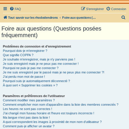
FAQ
S’enregistrer
Connexion
R
Tout savoir sur les rhododendrons
Foire aux questions (Questions posées fréquemment)
e
Foire aux questions (Questions posées
c
fréquemment)
h
e
Problèmes de connexion et d’enregistrement
Pourquoi dois-je m’enregistrer ?
r
Que signifie COPPA ?
c
Je souhaite m’enregistrer, mais je n’y parviens pas !
Je suis enregistré mais je ne peux pas me connecter !
h
Pourquoi ne puis-je pas me connecter ?
Je me suis enregistré par le passé mais je ne peux plus me connecter ?!
e
J’ai perdu mon mot de passe !
r
Pourquoi suis-je automatiquement déconnecté ?
À quoi sert « Supprimer les cookies » ?
Paramètres et préférences de l’utilisateur
Comment modifier mes paramètres ?
Comment empêcher mon nom d’apparaître dans la liste des membres connectés ?
Les heures ne sont pas correctes !
J’ai changé mon fuseau horaire et l’heure est toujours incorrecte !
Ma langue n’est pas dans la liste !
A quoi correspondent les images à proximité de mon nom d’utilisateur ?
Comment puis-je afficher un avatar ?