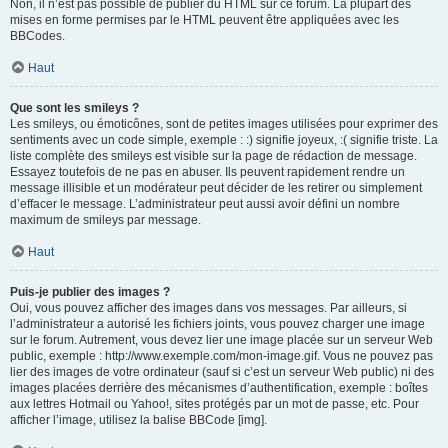
Non, il n’est pas possible de publier du HTML sur ce forum. La plupart des
mises en forme permises par le HTML peuvent être appliquées avec les
BBCodes.
Haut
Que sont les smileys ?
Les smileys, ou émoticônes, sont de petites images utilisées pour exprimer des
sentiments avec un code simple, exemple : :) signifie joyeux, :( signifie triste. La
liste complète des smileys est visible sur la page de rédaction de message.
Essayez toutefois de ne pas en abuser. Ils peuvent rapidement rendre un
message illisible et un modérateur peut décider de les retirer ou simplement
d’effacer le message. L’administrateur peut aussi avoir défini un nombre
maximum de smileys par message.
Haut
Puis-je publier des images ?
Oui, vous pouvez afficher des images dans vos messages. Par ailleurs, si
l’administrateur a autorisé les fichiers joints, vous pouvez charger une image
sur le forum. Autrement, vous devez lier une image placée sur un serveur Web
public, exemple : http://www.exemple.com/mon-image.gif. Vous ne pouvez pas
lier des images de votre ordinateur (sauf si c’est un serveur Web public) ni des
images placées derrière des mécanismes d’authentification, exemple : boîtes
aux lettres Hotmail ou Yahoo!, sites protégés par un mot de passe, etc. Pour
afficher l’image, utilisez la balise BBCode [img].