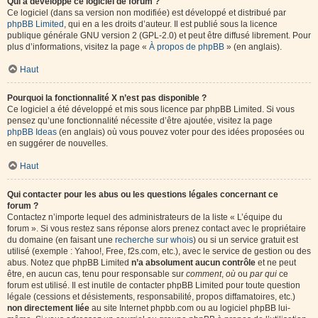
Qui a développé ce logiciel de forum ?
Ce logiciel (dans sa version non modifiée) est développé et distribué par
phpBB Limited
, qui en a les droits d’auteur. Il est publié sous la licence
publique générale GNU version 2 (GPL-2.0) et peut être diffusé librement. Pour
plus d’informations, visitez la page «
À propos de phpBB
» (en anglais).
Haut
Pourquoi la fonctionnalité X n’est pas disponible ?
Ce logiciel a été développé et mis sous licence par phpBB Limited. Si vous
pensez qu’une fonctionnalité nécessite d’être ajoutée, visitez la page
phpBB Ideas
(en anglais) où vous pouvez voter pour des idées proposées ou
en suggérer de nouvelles.
Haut
Qui contacter pour les abus ou les questions légales concernant ce
forum ?
Contactez n’importe lequel des administrateurs de la liste « L’équipe du
forum ». Si vous restez sans réponse alors prenez contact avec le propriétaire
du domaine (en faisant une
recherche sur whois
) ou si un service gratuit est
utilisé (exemple : Yahoo!, Free, f2s.com, etc.), avec le service de gestion ou des
abus. Notez que phpBB Limited
n’a absolument aucun contrôle
et ne peut
être, en aucun cas, tenu pour responsable sur
comment
,
où
ou
par qui
ce
forum est utilisé. Il est inutile de contacter phpBB Limited pour toute question
légale (cessions et désistements, responsabilité, propos diffamatoires, etc.)
non directement liée
au site Internet phpbb.com ou au logiciel phpBB lui-