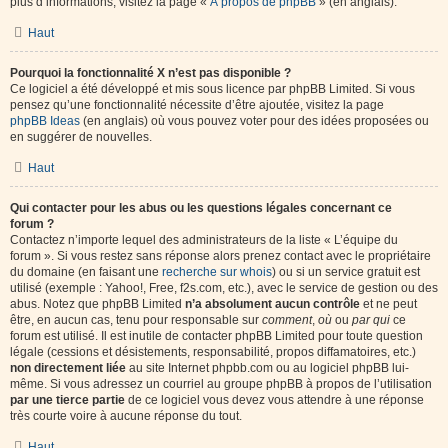
plus d’informations, visitez la page «
À propos de phpBB
» (en anglais).
Haut
Pourquoi la fonctionnalité X n’est pas disponible ?
Ce logiciel a été développé et mis sous licence par phpBB Limited. Si vous
pensez qu’une fonctionnalité nécessite d’être ajoutée, visitez la page
phpBB Ideas
(en anglais) où vous pouvez voter pour des idées proposées ou
en suggérer de nouvelles.
Haut
Qui contacter pour les abus ou les questions légales concernant ce
forum ?
Contactez n’importe lequel des administrateurs de la liste « L’équipe du
forum ». Si vous restez sans réponse alors prenez contact avec le propriétaire
du domaine (en faisant une
recherche sur whois
) ou si un service gratuit est
utilisé (exemple : Yahoo!, Free, f2s.com, etc.), avec le service de gestion ou des
abus. Notez que phpBB Limited
n’a absolument aucun contrôle
et ne peut
être, en aucun cas, tenu pour responsable sur
comment
,
où
ou
par qui
ce
forum est utilisé. Il est inutile de contacter phpBB Limited pour toute question
légale (cessions et désistements, responsabilité, propos diffamatoires, etc.)
non directement liée
au site Internet phpbb.com ou au logiciel phpBB lui-
même. Si vous adressez un courriel au groupe phpBB à propos de l’utilisation
par une tierce partie
de ce logiciel vous devez vous attendre à une réponse
très courte voire à aucune réponse du tout.
Haut