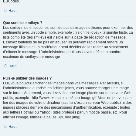
BBCodes.
Haut
Que sont les smileys ?
Les smileys, ou émoticônes, sont de petites images utilisées pour exprimer des
sentiments avec un code simple, exemple : :) signifie joyeux, :( signifie triste. La
liste complète des smileys est visible sur la page de rédaction de message.
Essayez toutefois de ne pas en abuser. Ils peuvent rapidement rendre un
message illisible et un modérateur peut décider de les retirer ou simplement
d’effacer le message. L’administrateur peut aussi avoir défini un nombre
maximum de smileys par message.
Haut
Puis-je publier des images ?
Oui, vous pouvez afficher des images dans vos messages. Par ailleurs, si
l’administrateur a autorisé les fichiers joints, vous pouvez charger une image
sur le forum. Autrement, vous devez lier une image placée sur un serveur Web
public, exemple : http://www.exemple.com/mon-image.gif. Vous ne pouvez pas
lier des images de votre ordinateur (sauf si c’est un serveur Web public) ni des
images placées derrière des mécanismes d’authentification, exemple : boîtes
aux lettres Hotmail ou Yahoo!, sites protégés par un mot de passe, etc. Pour
afficher l’image, utilisez la balise BBCode [img].
Haut