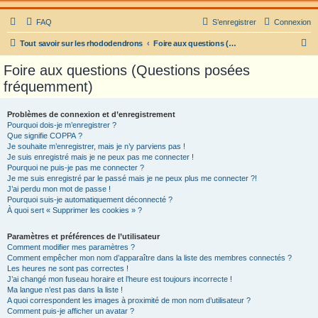
FAQ
S’enregistrer
Connexion
R
Tout savoir sur les rhododendrons
Foire aux questions (Questions posées fréquemment)
e
Foire aux questions (Questions posées
c
fréquemment)
h
e
Problèmes de connexion et d’enregistrement
Pourquoi dois-je m’enregistrer ?
r
Que signifie COPPA ?
c
Je souhaite m’enregistrer, mais je n’y parviens pas !
Je suis enregistré mais je ne peux pas me connecter !
h
Pourquoi ne puis-je pas me connecter ?
Je me suis enregistré par le passé mais je ne peux plus me connecter ?!
e
J’ai perdu mon mot de passe !
r
Pourquoi suis-je automatiquement déconnecté ?
À quoi sert « Supprimer les cookies » ?
Paramètres et préférences de l’utilisateur
Comment modifier mes paramètres ?
Comment empêcher mon nom d’apparaître dans la liste des membres connectés ?
Les heures ne sont pas correctes !
J’ai changé mon fuseau horaire et l’heure est toujours incorrecte !
Ma langue n’est pas dans la liste !
A quoi correspondent les images à proximité de mon nom d’utilisateur ?
Comment puis-je afficher un avatar ?