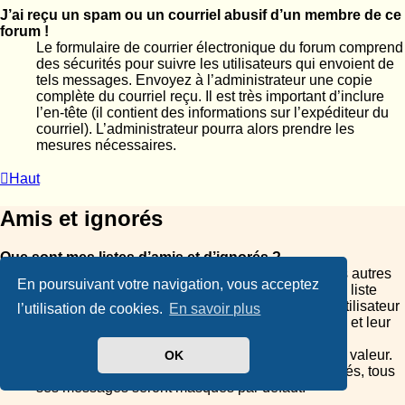
J’ai reçu un spam ou un courriel abusif d’un membre de ce
forum !
Le formulaire de courrier électronique du forum comprend
des sécurités pour suivre les utilisateurs qui envoient de
tels messages. Envoyez à l’administrateur une copie
complète du courriel reçu. Il est très important d’inclure
l’en-tête (il contient des informations sur l’expéditeur du
courriel). L’administrateur pourra alors prendre les
mesures nécessaires.
Haut
Amis et ignorés
Que sont mes listes d’amis et d’ignorés ?
Vous pouvez utiliser ces listes pour organiser les autres
En poursuivant votre navigation, vous acceptez
membres du forum. Les membres ajoutés à votre liste
d’amis seront affichés dans votre panneau de l’utilisateur
l’utilisation de cookies.
En savoir plus
pour un accès rapide, voir leur état de connexion et leur
envoyer des messages privés. Selon les thèmes
graphiques, leurs messages peuvent être mis en valeur.
OK
Si vous ajoutez un utilisateur à votre liste d’ignorés, tous
ses messages seront masqués par défaut.