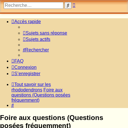
Recherche
Rechercher
avancée
Accès rapide
Sujets sans réponse
Sujets actifs
Rechercher
FAQ
Connexion
S’enregistrer
Tout savoir sur les
rhododendrons
Foire aux
questions (Questions posées
fréquemment)
Rechercher
Foire aux questions (Questions
posées fréquemment)