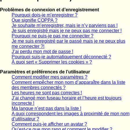
Problèmes de connexion et d’enregistrement
Pourquoi dois-je m’enregistrer ?
Que signifie COPPA ?
Je souhaite m’enregistrer, mais je n’y parviens pas !
Je suis enregistré mais je ne peux pas me connecter !
Pourquoi ne puis-je pas me connecter ?
Je me suis enregistré par le passé mais je ne peux plus
me connecter ?!
J’ai perdu mon mot de passe !
Pourquoi suis-je automatiquement déconnecté ?
À quoi sert « Supprimer les cookies » ?
Paramètres et préférences de l’utilisateur
Comment modifier mes paramètres ?
Comment empêcher mon nom d’apparaître dans la liste
des membres connectés ?
Les heures ne sont pas correctes !
J’ai changé mon fuseau horaire et l’heure est toujours
incorrecte !
Ma langue n’est pas dans la liste !
A quoi correspondent les images à proximité de mon nom
d’utilisateur ?
Comment puis-je afficher un avatar ?
Qu’est-ce que mon rang et comment le modifier ?