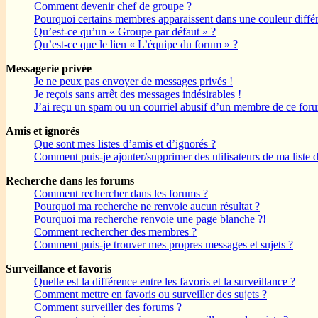
Comment devenir chef de groupe ?
Pourquoi certains membres apparaissent dans une couleur différ
Qu’est-ce qu’un « Groupe par défaut » ?
Qu’est-ce que le lien « L’équipe du forum » ?
Messagerie privée
Je ne peux pas envoyer de messages privés !
Je reçois sans arrêt des messages indésirables !
J’ai reçu un spam ou un courriel abusif d’un membre de ce for
Amis et ignorés
Que sont mes listes d’amis et d’ignorés ?
Comment puis-je ajouter/supprimer des utilisateurs de ma liste 
Recherche dans les forums
Comment rechercher dans les forums ?
Pourquoi ma recherche ne renvoie aucun résultat ?
Pourquoi ma recherche renvoie une page blanche ?!
Comment rechercher des membres ?
Comment puis-je trouver mes propres messages et sujets ?
Surveillance et favoris
Quelle est la différence entre les favoris et la surveillance ?
Comment mettre en favoris ou surveiller des sujets ?
Comment surveiller des forums ?