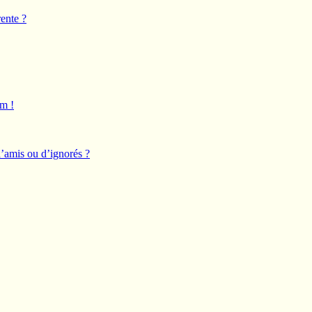
ente ?
um !
d’amis ou d’ignorés ?