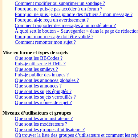
Comment modifier ou supprimer un sondage ?
Pourquoi ne puis-je pas accéder à un forum ?
Pourquoi ne puis-je pas joindre des fichiers à mon message ?
Pourquoi ai-je reçu un avertissement ?
Comment rapporter des messages à un modérateur ?
À quoi sert le bouton « Sauvegarder » dans la page de rédactio
Pourquoi mon message doit être validé ?
Comment remonter mon sujet ?
Mise en forme et types de sujets
Que sont les BBCodes ?
Puis-je utiliser le HTML ?
Que sont les smileys ?
Puis-je publier des images ?
Que sont les annonces globales ?
Que sont les annonces ?
Que sont les sujets épinglés ?
Que sont les sujets verrouillés ?
Que sont les icônes de sujet ?
Niveaux d’utilisateurs et groupes
Que sont les administrateurs ?
Que sont les modérateurs ?
Que sont les groupes d’utilisateurs ?
Où trouver la liste des groupes d’utilisateurs et comment les rej