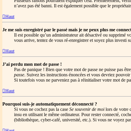
Plusieurs raisons pourraient expliquer cela. Premièrement, vérifi
n’avez pas été banni. Il est également possible que le propriétaire
Haut
Je me suis enregistré par le passé mais je ne peux plus me connect
Il est possible qu’un administrateur ait désactivé ou supprimé vo
vous arrive, tentez de vous ré-enregistrer et soyez plus investi s
Haut
J’ai perdu mon mot de passe !
Pas de panique ! Bien que votre mot de passe ne puisse pas être 
passe
. Suivez les instructions énoncées et vous devriez pouvoi
Si toutefois vous ne parveniez pas à réinitialiser votre mot de 
Haut
Pourquoi suis-je automatiquement déconnecté ?
Si vous ne cochez pas la case
Se souvenir de moi
lors de votre 
insu en utilisant le même ordinateur. Pour rester connecté, coch
(bibliothèque, cyber-café, université, etc.). Si vous ne voyez pas
Haut