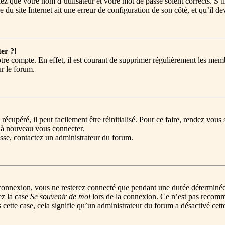
ez que votre nom d’utilisateur et votre mot de passe soient corrects. S’i
 du site Internet ait une erreur de configuration de son côté, et qu’il dev
er ?!
tre compte. En effet, il est courant de supprimer régulièrement les memb
ur le forum.
récupéré, il peut facilement être réinitialisé. Pour ce faire, rendez vou
r à nouveau vous connecter.
passe, contactez un administrateur du forum.
connexion, vous ne resterez connecté que pendant une durée déterminée
ez la case
Se souvenir de moi
lors de la connexion. Ce n’est pas recomm
 cette case, cela signifie qu’un administrateur du forum a désactivé cett