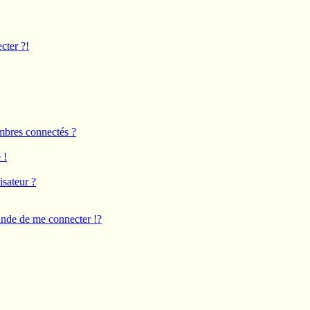
cter ?!
mbres connectés ?
 !
isateur ?
de de me connecter !?