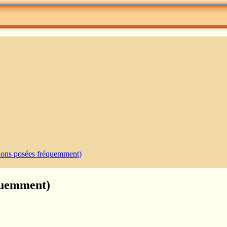
tions posées fréquemment)
équemment)