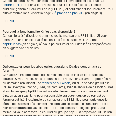
Ce logiciel (dans sa version non modifiée) est développé et distribué par
phpBB Limited
, qui en a les droits d’auteur. Il est publié sous la licence
publique générale GNU version 2 (GPL-2.0) et peut être diffusé librement. Pour
plus d’informations, visitez la page «
À propos de phpBB
» (en anglais).
Haut
Pourquoi la fonctionnalité X n’est pas disponible ?
Ce logiciel a été développé et mis sous licence par phpBB Limited. Si vous
pensez qu’une fonctionnalité nécessite d’être ajoutée, visitez la page
phpBB Ideas
(en anglais) où vous pouvez voter pour des idées proposées ou
en suggérer de nouvelles.
Haut
Qui contacter pour les abus ou les questions légales concernant ce
forum ?
Contactez n’importe lequel des administrateurs de la liste « L’équipe du
forum ». Si vous restez sans réponse alors prenez contact avec le propriétaire
du domaine (en faisant une
recherche sur whois
) ou si un service gratuit est
utilisé (exemple : Yahoo!, Free, f2s.com, etc.), avec le service de gestion ou des
abus. Notez que phpBB Limited
n’a absolument aucun contrôle
et ne peut
être, en aucun cas, tenu pour responsable sur
comment
,
où
ou
par qui
ce
forum est utilisé. Il est inutile de contacter phpBB Limited pour toute question
légale (cessions et désistements, responsabilité, propos diffamatoires, etc.)
non directement liée
au site Internet phpbb.com ou au logiciel phpBB lui-
même. Si vous adressez un courriel au groupe phpBB à propos de l’utilisation