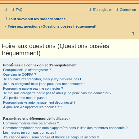
FAQ
S’enregistrer
Connexion
Tout savoir sur les rhododendrons
Foire aux questions (Questions posées fréquemment)
R
e
Foire aux questions (Questions posées
c
fréquemment)
h
e
Problèmes de connexion et d’enregistrement
Pourquoi dois-je m’enregistrer ?
r
Que signifie COPPA ?
c
Je souhaite m’enregistrer, mais je n’y parviens pas !
Je suis enregistré mais je ne peux pas me connecter !
h
Pourquoi ne puis-je pas me connecter ?
Je me suis enregistré par le passé mais je ne peux plus me connecter ?!
e
J’ai perdu mon mot de passe !
r
Pourquoi suis-je automatiquement déconnecté ?
À quoi sert « Supprimer les cookies » ?
Paramètres et préférences de l’utilisateur
Comment modifier mes paramètres ?
Comment empêcher mon nom d’apparaître dans la liste des membres connectés ?
Les heures ne sont pas correctes !
J’ai changé mon fuseau horaire et l’heure est toujours incorrecte !