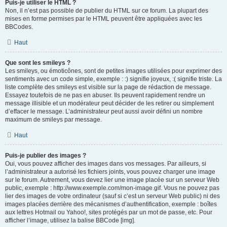
Puis-je utiliser le HTML ?
Non, il n’est pas possible de publier du HTML sur ce forum. La plupart des
mises en forme permises par le HTML peuvent être appliquées avec les
BBCodes.
Haut
Que sont les smileys ?
Les smileys, ou émoticônes, sont de petites images utilisées pour exprimer des
sentiments avec un code simple, exemple : :) signifie joyeux, :( signifie triste. La
liste complète des smileys est visible sur la page de rédaction de message.
Essayez toutefois de ne pas en abuser. Ils peuvent rapidement rendre un
message illisible et un modérateur peut décider de les retirer ou simplement
d’effacer le message. L’administrateur peut aussi avoir défini un nombre
maximum de smileys par message.
Haut
Puis-je publier des images ?
Oui, vous pouvez afficher des images dans vos messages. Par ailleurs, si
l’administrateur a autorisé les fichiers joints, vous pouvez charger une image
sur le forum. Autrement, vous devez lier une image placée sur un serveur Web
public, exemple : http://www.exemple.com/mon-image.gif. Vous ne pouvez pas
lier des images de votre ordinateur (sauf si c’est un serveur Web public) ni des
images placées derrière des mécanismes d’authentification, exemple : boîtes
aux lettres Hotmail ou Yahoo!, sites protégés par un mot de passe, etc. Pour
afficher l’image, utilisez la balise BBCode [img].