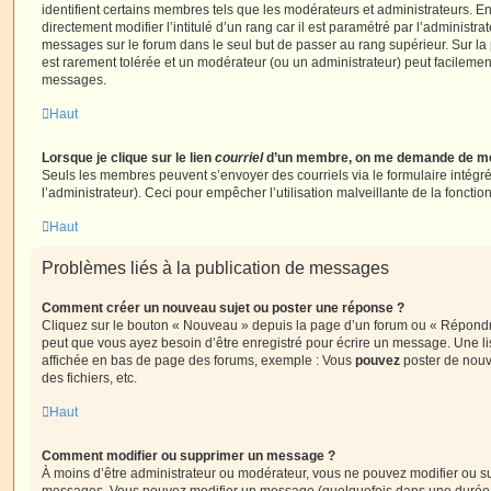
identifient certains membres tels que les modérateurs et administrateurs. 
directement modifier l’intitulé d’un rang car il est paramétré par l’administr
messages sur le forum dans le seul but de passer au rang supérieur. Sur la 
est rarement tolérée et un modérateur (ou un administrateur) peut facileme
messages.
Haut
Lorsque je clique sur le lien
courriel
d’un membre, on me demande de me
Seuls les membres peuvent s’envoyer des courriels via le formulaire intégré (
l’administrateur). Ceci pour empêcher l’utilisation malveillante de la fonctionn
Haut
Problèmes liés à la publication de messages
Comment créer un nouveau sujet ou poster une réponse ?
Cliquez sur le bouton « Nouveau » depuis la page d’un forum ou « Répondre 
peut que vous ayez besoin d’être enregistré pour écrire un message. Une li
affichée en bas de page des forums, exemple : Vous
pouvez
poster de nouv
des fichiers, etc.
Haut
Comment modifier ou supprimer un message ?
À moins d’être administrateur ou modérateur, vous ne pouvez modifier ou 