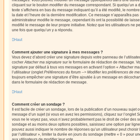
messages. Vous pouvez modifier un message (quelquefois dans une durée l
cliquant sur le bouton
modifier
du message correspondant. Si quelqu’un a d
texte s’affichera en bas du message indiquant qu’il a été modifié, le nombre 
la date et l’heure de la dernière modification. Ce message n’apparaîtra pas
administrateur modifie le message, cependant ils ont la possibilité de laisse
modifié le message de leur propre initiative. Notez que les utilisateurs n
une fois que quelqu’un y a répondu.
Haut
Comment ajouter une signature à mes messages ?
Vous devez d’abord créer une signature depuis votre panneau de l’utilisate
cocher
Attacher ma signature
sur le formulaire de rédaction de message. Vo
signature par défaut à tous vos messages en activant l’option « Attacher ma
l’utilisateur (onglet
Préférences du forum --> Modifier les préférences de m
toujours empêcher une signature d’être ajoutée à un message en décochan
dans le formulaire de rédaction de message.
Haut
Comment créer un sondage ?
Il est facile de créer un sondage, lors de la publication d’un nouveau sujet 
message d’un sujet (si vous en avez les permissions), cliquez sur l’onglet
S
vous ne le voyez pas, vous n’avez probablement pas le droit de créer des so
sondage et au moins deux options possibles, saisissez une option par lig
pouvez aussi indiquer le nombre de réponses qu’un utilisateur peut choisir 
par l’utilisateur », limiter la durée en jours du sondage (mettre « 0 » pour un
aux utilisateurs de modifier leur vote.