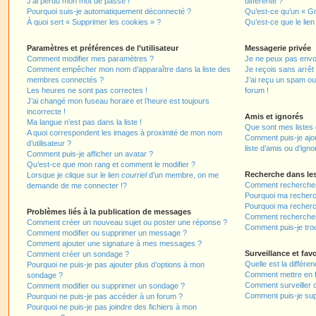
J’ai perdu mon mot de passe !
différente ?
Pourquoi suis-je automatiquement déconnecté ?
Qu’est-ce qu’un « Gr
À quoi sert « Supprimer les cookies » ?
Qu’est-ce que le lien
Paramètres et préférences de l’utilisateur
Messagerie privée
Comment modifier mes paramètres ?
Je ne peux pas envo
Comment empêcher mon nom d’apparaître dans la liste des
Je reçois sans arrêt
membres connectés ?
J’ai reçu un spam ou
Les heures ne sont pas correctes !
forum !
J’ai changé mon fuseau horaire et l’heure est toujours
incorrecte !
Amis et ignorés
Ma langue n’est pas dans la liste !
Que sont mes listes 
A quoi correspondent les images à proximité de mon nom
Comment puis-je ajou
d’utilisateur ?
liste d’amis ou d’igno
Comment puis-je afficher un avatar ?
Qu’est-ce que mon rang et comment le modifier ?
Recherche dans le
Lorsque je clique sur le lien
courriel
d’un membre, on me
Comment rechercher
demande de me connecter !?
Pourquoi ma recherc
Pourquoi ma recherc
Problèmes liés à la publication de messages
Comment recherche
Comment créer un nouveau sujet ou poster une réponse ?
Comment puis-je tro
Comment modifier ou supprimer un message ?
Comment ajouter une signature à mes messages ?
Surveillance et favo
Comment créer un sondage ?
Quelle est la différen
Pourquoi ne puis-je pas ajouter plus d’options à mon
Comment mettre en fa
sondage ?
Comment surveiller 
Comment modifier ou supprimer un sondage ?
Comment puis-je sup
Pourquoi ne puis-je pas accéder à un forum ?
Pourquoi ne puis-je pas joindre des fichiers à mon