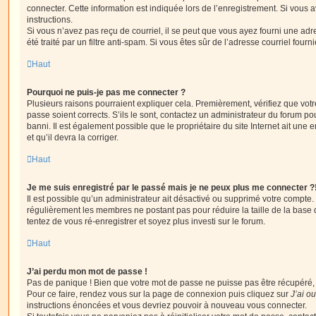
connecter. Cette information est indiquée lors de l’enregistrement. Si vous a
instructions.
Si vous n’avez pas reçu de courriel, il se peut que vous ayez fourni une adre
été traité par un filtre anti-spam. Si vous êtes sûr de l’adresse courriel fourn
Haut
Pourquoi ne puis-je pas me connecter ?
Plusieurs raisons pourraient expliquer cela. Premièrement, vérifiez que votre
passe soient corrects. S’ils le sont, contactez un administrateur du forum po
banni. Il est également possible que le propriétaire du site Internet ait une 
et qu’il devra la corriger.
Haut
Je me suis enregistré par le passé mais je ne peux plus me connecter ?
Il est possible qu’un administrateur ait désactivé ou supprimé votre compte. 
régulièrement les membres ne postant pas pour réduire la taille de la base 
tentez de vous ré-enregistrer et soyez plus investi sur le forum.
Haut
J’ai perdu mon mot de passe !
Pas de panique ! Bien que votre mot de passe ne puisse pas être récupéré, il 
Pour ce faire, rendez vous sur la page de connexion puis cliquez sur
J’ai o
instructions énoncées et vous devriez pouvoir à nouveau vous connecter.