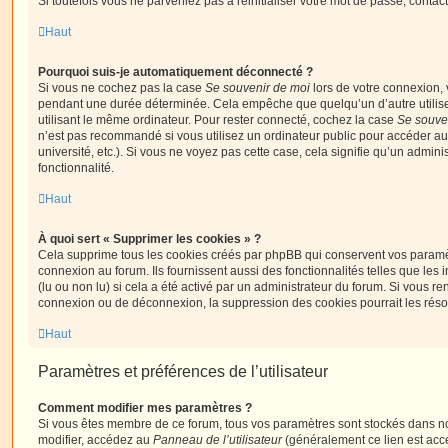
Si toutefois vous ne parveniez pas à réinitialiser votre mot de passe, contac
Haut
Pourquoi suis-je automatiquement déconnecté ?
Si vous ne cochez pas la case
Se souvenir de moi
lors de votre connexion,
pendant une durée déterminée. Cela empêche que quelqu’un d’autre utilise
utilisant le même ordinateur. Pour rester connecté, cochez la case
Se souve
n’est pas recommandé si vous utilisez un ordinateur public pour accéder au
université, etc.). Si vous ne voyez pas cette case, cela signifie qu’un admini
fonctionnalité.
Haut
À quoi sert « Supprimer les cookies » ?
Cela supprime tous les cookies créés par phpBB qui conservent vos paramètr
connexion au forum. Ils fournissent aussi des fonctionnalités telles que les
(lu ou non lu) si cela a été activé par un administrateur du forum. Si vous 
connexion ou de déconnexion, la suppression des cookies pourrait les réso
Haut
Paramètres et préférences de l’utilisateur
Comment modifier mes paramètres ?
Si vous êtes membre de ce forum, tous vos paramètres sont stockés dans n
modifier, accédez au
Panneau de l’utilisateur
(généralement ce lien est acce