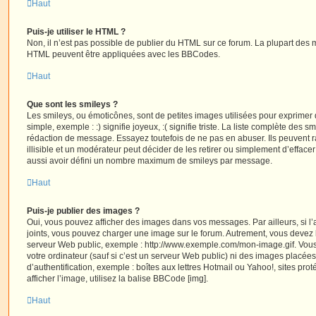
Haut
Puis-je utiliser le HTML ?
Non, il n’est pas possible de publier du HTML sur ce forum. La plupart des 
HTML peuvent être appliquées avec les BBCodes.
Haut
Que sont les smileys ?
Les smileys, ou émoticônes, sont de petites images utilisées pour exprime
simple, exemple : :) signifie joyeux, :( signifie triste. La liste complète des s
rédaction de message. Essayez toutefois de ne pas en abuser. Ils peuvent
illisible et un modérateur peut décider de les retirer ou simplement d’efface
aussi avoir défini un nombre maximum de smileys par message.
Haut
Puis-je publier des images ?
Oui, vous pouvez afficher des images dans vos messages. Par ailleurs, si l’a
joints, vous pouvez charger une image sur le forum. Autrement, vous devez 
serveur Web public, exemple : http://www.exemple.com/mon-image.gif. Vou
votre ordinateur (sauf si c’est un serveur Web public) ni des images placé
d’authentification, exemple : boîtes aux lettres Hotmail ou Yahoo!, sites pro
afficher l’image, utilisez la balise BBCode [img].
Haut