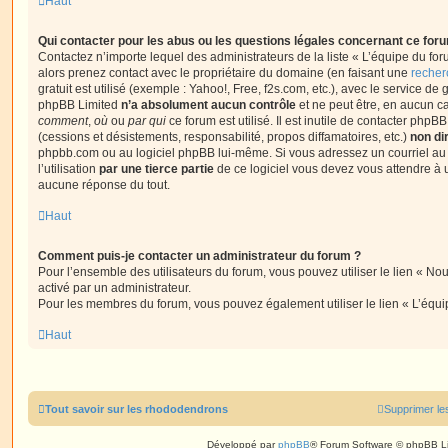
Haut
Qui contacter pour les abus ou les questions légales concernant ce for
Contactez n’importe lequel des administrateurs de la liste « L’équipe du fo
alors prenez contact avec le propriétaire du domaine (en faisant une
recher
gratuit est utilisé (exemple : Yahoo!, Free, f2s.com, etc.), avec le service d
phpBB Limited
n’a absolument aucun contrôle
et ne peut être, en aucun c
comment
,
où
ou
par qui
ce forum est utilisé. Il est inutile de contacter phpB
(cessions et désistements, responsabilité, propos diffamatoires, etc.)
non di
phpbb.com ou au logiciel phpBB lui-même. Si vous adressez un courriel a
l’utilisation
par une tierce partie
de ce logiciel vous devez vous attendre à 
aucune réponse du tout.
Haut
Comment puis-je contacter un administrateur du forum ?
Pour l’ensemble des utilisateurs du forum, vous pouvez utiliser le lien « Nous
activé par un administrateur.
Pour les membres du forum, vous pouvez également utiliser le lien « L’équi
Haut
Tout savoir sur les rhododendrons
Supprimer le
Développé par
phpBB
® Forum Software © phpBB L