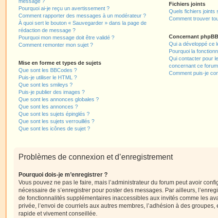
message ?
Fichiers joints
Pourquoi ai-je reçu un avertissement ?
Quels fichiers joints
Comment rapporter des messages à un modérateur ?
Comment trouver tous
À quoi sert le bouton « Sauvegarder » dans la page de
rédaction de message ?
Concernant phpB
Pourquoi mon message doit être validé ?
Qui a développé ce l
Comment remonter mon sujet ?
Pourquoi la fonctionn
Qui contacter pour l
Mise en forme et types de sujets
concernant ce forum
Que sont les BBCodes ?
Comment puis-je cont
Puis-je utiliser le HTML ?
Que sont les smileys ?
Puis-je publier des images ?
Que sont les annonces globales ?
Que sont les annonces ?
Que sont les sujets épinglés ?
Que sont les sujets verrouillés ?
Que sont les icônes de sujet ?
Problèmes de connexion et d’enregistrement
Pourquoi dois-je m’enregistrer ?
Vous pouvez ne pas le faire, mais l’administrateur du forum peut avoir configu
nécessaire de s’enregistrer pour poster des messages. Par ailleurs, l’enreg
de fonctionnalités supplémentaires inaccessibles aux invités comme les av
privée, l’envoi de courriels aux autres membres, l’adhésion à des groupes, 
rapide et vivement conseillée.