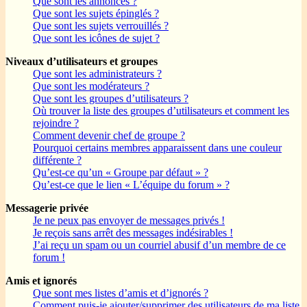
Que sont les annonces ?
Que sont les sujets épinglés ?
Que sont les sujets verrouillés ?
Que sont les icônes de sujet ?
Niveaux d’utilisateurs et groupes
Que sont les administrateurs ?
Que sont les modérateurs ?
Que sont les groupes d’utilisateurs ?
Où trouver la liste des groupes d’utilisateurs et comment les
rejoindre ?
Comment devenir chef de groupe ?
Pourquoi certains membres apparaissent dans une couleur
différente ?
Qu’est-ce qu’un « Groupe par défaut » ?
Qu’est-ce que le lien « L’équipe du forum » ?
Messagerie privée
Je ne peux pas envoyer de messages privés !
Je reçois sans arrêt des messages indésirables !
J’ai reçu un spam ou un courriel abusif d’un membre de ce
forum !
Amis et ignorés
Que sont mes listes d’amis et d’ignorés ?
Comment puis-je ajouter/supprimer des utilisateurs de ma liste