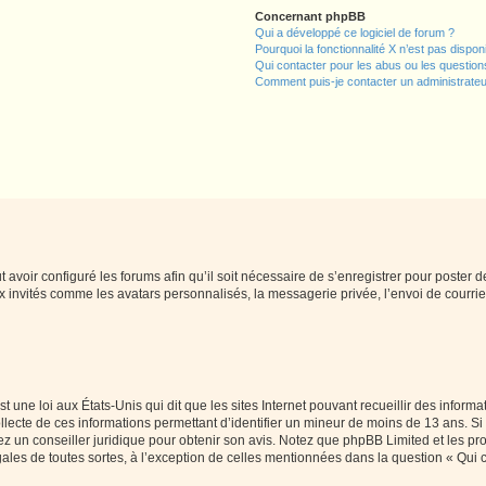
Concernant phpBB
Qui a développé ce logiciel de forum ?
Pourquoi la fonctionnalité X n’est pas dispon
Qui contacter pour les abus ou les questio
Comment puis-je contacter un administrateu
t avoir configuré les forums afin qu’il soit nécessaire de s’enregistrer pour poster
x invités comme les avatars personnalisés, la messagerie privée, l’envoi de courri
t une loi aux États-Unis qui dit que les sites Internet pouvant recueillir des infor
ollecte de ces informations permettant d’identifier un mineur de moins de 13 ans. S
tez un conseiller juridique pour obtenir son avis. Notez que phpBB Limited et les pr
gales de toutes sortes, à l’exception de celles mentionnées dans la question « Qui