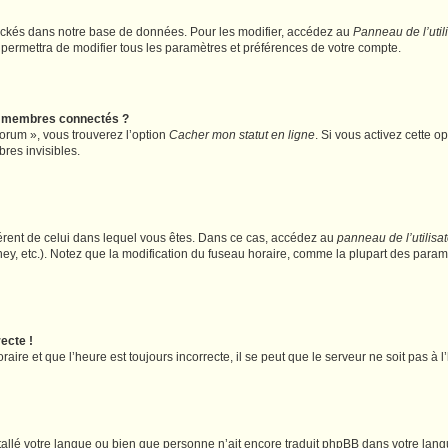
ockés dans notre base de données. Pour les modifier, accédez au
Panneau de l’util
 permettra de modifier tous les paramètres et préférences de votre compte.
s membres connectés ?
forum », vous trouverez l’option
Cacher mon statut en ligne
. Si vous activez cette o
es invisibles.
ifférent de celui dans lequel vous êtes. Dans ce cas, accédez au
panneau de l’utilisa
ney, etc.). Notez que la modification du fuseau horaire, comme la plupart des para
ecte !
aire et que l’heure est toujours incorrecte, il se peut que le serveur ne soit pas à
installé votre langue ou bien que personne n’ait encore traduit phpBB dans votre l