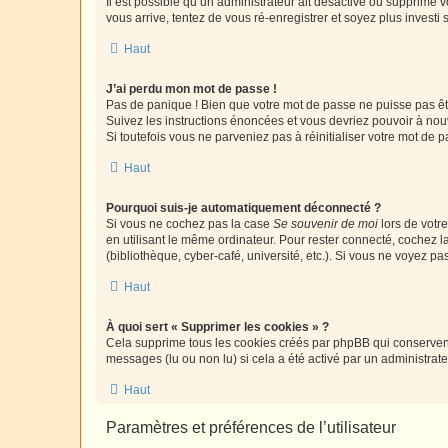
Il est possible qu’un administrateur ait désactivé ou supprimé 
vous arrive, tentez de vous ré-enregistrer et soyez plus investi s
Haut
J’ai perdu mon mot de passe !
Pas de panique ! Bien que votre mot de passe ne puisse pas être
Suivez les instructions énoncées et vous devriez pouvoir à no
Si toutefois vous ne parveniez pas à réinitialiser votre mot de 
Haut
Pourquoi suis-je automatiquement déconnecté ?
Si vous ne cochez pas la case
Se souvenir de moi
lors de votr
en utilisant le même ordinateur. Pour rester connecté, cochez 
(bibliothèque, cyber-café, université, etc.). Si vous ne voyez pa
Haut
À quoi sert « Supprimer les cookies » ?
Cela supprime tous les cookies créés par phpBB qui conservent v
messages (lu ou non lu) si cela a été activé par un administra
Haut
Paramètres et préférences de l’utilisateur