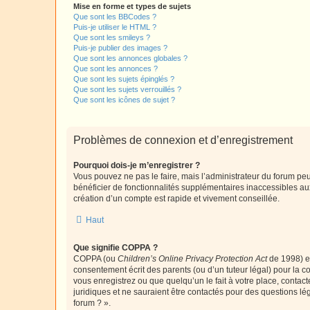
Mise en forme et types de sujets
Que sont les BBCodes ?
Puis-je utiliser le HTML ?
Que sont les smileys ?
Puis-je publier des images ?
Que sont les annonces globales ?
Que sont les annonces ?
Que sont les sujets épinglés ?
Que sont les sujets verrouillés ?
Que sont les icônes de sujet ?
Problèmes de connexion et d’enregistrement
Pourquoi dois-je m’enregistrer ?
Vous pouvez ne pas le faire, mais l’administrateur du forum peu
bénéficier de fonctionnalités supplémentaires inaccessibles au
création d’un compte est rapide et vivement conseillée.
Haut
Que signifie COPPA ?
COPPA (ou
Children’s Online Privacy Protection Act
de 1998) es
consentement écrit des parents (ou d’un tuteur légal) pour la c
vous enregistrez ou que quelqu’un le fait à votre place, contac
juridiques et ne sauraient être contactés pour des questions lé
forum ? ».