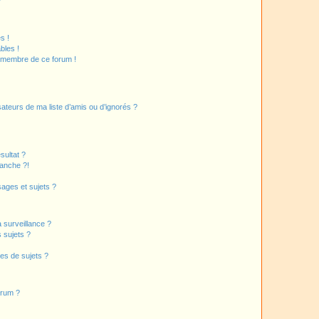
?
s !
bles !
n membre de ce forum !
ateurs de ma liste d’amis ou d’ignorés ?
sultat ?
anche ?!
ages et sujets ?
a surveillance ?
 sujets ?
es de sujets ?
orum ?