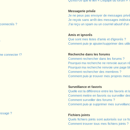
Qu’est-ce que le lien « L’équipe du forum » 
Messagerie privée
Je ne peux pas envoyer de messages privé
Je reçois sans arrêt des messages indésira
 connectés ?
J’ai reçu un spam ou un courriel abusif d’u
Amis et ignorés
Que sont mes listes d’amis et d’ignorés ?
?
Comment puis-je ajouter/supprimer des utilis
Recherche dans les forums
e connecter !?
Comment rechercher dans les forums ?
Pourquoi ma recherche ne renvoie aucun ré
Pourquoi ma recherche renvoie une page bl
Comment rechercher des membres ?
Comment puis-je trouver mes propres mess
Surveillance et favoris
Quelle est la différence entre les favoris et l
Comment mettre en favoris ou surveiller des
Comment surveiller des forums ?
Comment puis-je supprimer mes surveillanc
message ?
Fichiers joints
Quels fichiers joints sont autorisés sur ce f
Comment trouver tous mes fichiers joints ?