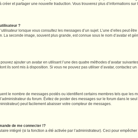
s à créer et partager une nouvelle traduction. Vous trouverez plus d’informations sur l
tilisateur ?
utilisateur lorsque vous consultez les messages d’un sujet. L’une d’elles peut êtr
rum. La seconde image, souvent plus grande, est connue sous le nom d’avatar et 
s pouvez ajouter un avatar en utilisant l’une des quatre méthodes d’avatar suivantes 
ont ils sont mis à disposition. Si vous ne pouvez pas utiliser d’avatar, contactez un
iquent le nombre de messages postés ou identifient certains membres tels que les 
ar l’administrateur du forum. Évitez de poster des messages sur le forum dans le seu
ministrateur) peut facilement abaisser votre compteur de messages.
mande de me connecter !?
re intégré (si la fonction a été activée par l’administrateur). Ceci pour empêcher l’u