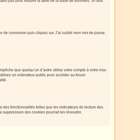
tant pas pour réduire la taille de la base de données. Si cela
age de connexion puis cliquez sur
J’ai oublié mon mot de passe
.
pêche que quelqu’un d’autre utilise votre compte à votre insu
tilisez un ordinateur public pour accéder au forum
lité.
 des fonctionnalités telles que les indicateurs de lecture des
a suppression des cookies pourrait les résoudre.