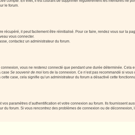
votre compte. En effet, il est courant de supprimer régulièrement les membres ne pos
ur le forum.
 récupéré, il peut facilement être réinitialisé. Pour ce faire, rendez vous sur la p
uveau vous connecter.
passe, contactez un administrateur du forum.
e connexion, vous ne resterez connecté que pendant une durée déterminée. Cela em
la case
Se souvenir de moi
lors de la connexion. Ce n’est pas recommandé si vous u
s cette case, cela signifie qu’un administrateur du forum a désactivé cette fonctionna
os paramètres d’authentification et votre connexion au forum. Ils fournissent aussi
teur du forum. Si vous rencontrez des problèmes de connexion ou de déconnexion, l