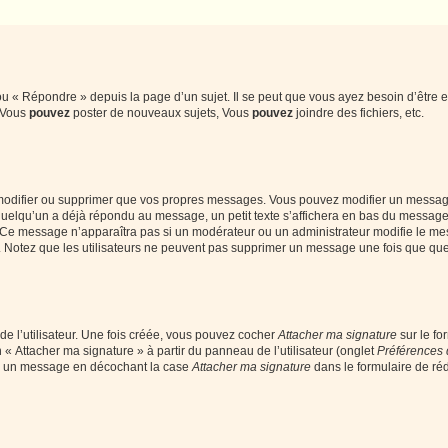
 « Répondre » depuis la page d’un sujet. Il se peut que vous ayez besoin d’être e
: Vous
pouvez
poster de nouveaux sujets, Vous
pouvez
joindre des fichiers, etc.
modifier ou supprimer que vos propres messages. Vous pouvez modifier un message
lqu’un a déjà répondu au message, un petit texte s’affichera en bas du message ind
n. Ce message n’apparaîtra pas si un modérateur ou un administrateur modifie le mes
ive. Notez que les utilisateurs ne peuvent pas supprimer un message une fois que qu
e l’utilisateur. Une fois créée, vous pouvez cocher
Attacher ma signature
sur le fo
 « Attacher ma signature » à partir du panneau de l’utilisateur (onglet
Préférences 
 à un message en décochant la case
Attacher ma signature
dans le formulaire de ré