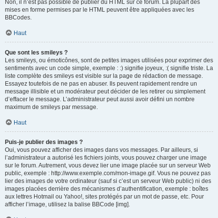
Non, il n’est pas possible de publier du HTML sur ce forum. La plupart des
mises en forme permises par le HTML peuvent être appliquées avec les
BBCodes.
Haut
Que sont les smileys ?
Les smileys, ou émoticônes, sont de petites images utilisées pour exprimer des
sentiments avec un code simple, exemple : :) signifie joyeux, :( signifie triste. La
liste complète des smileys est visible sur la page de rédaction de message.
Essayez toutefois de ne pas en abuser. Ils peuvent rapidement rendre un
message illisible et un modérateur peut décider de les retirer ou simplement
d’effacer le message. L’administrateur peut aussi avoir défini un nombre
maximum de smileys par message.
Haut
Puis-je publier des images ?
Oui, vous pouvez afficher des images dans vos messages. Par ailleurs, si
l’administrateur a autorisé les fichiers joints, vous pouvez charger une image
sur le forum. Autrement, vous devez lier une image placée sur un serveur Web
public, exemple : http://www.exemple.com/mon-image.gif. Vous ne pouvez pas
lier des images de votre ordinateur (sauf si c’est un serveur Web public) ni des
images placées derrière des mécanismes d’authentification, exemple : boîtes
aux lettres Hotmail ou Yahoo!, sites protégés par un mot de passe, etc. Pour
afficher l’image, utilisez la balise BBCode [img].