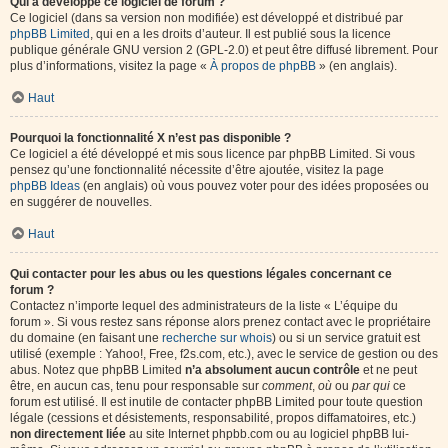
Qui a développé ce logiciel de forum ?
Ce logiciel (dans sa version non modifiée) est développé et distribué par
phpBB Limited
, qui en a les droits d’auteur. Il est publié sous la licence
publique générale GNU version 2 (GPL-2.0) et peut être diffusé librement. Pour
plus d’informations, visitez la page «
À propos de phpBB
» (en anglais).
Haut
Pourquoi la fonctionnalité X n’est pas disponible ?
Ce logiciel a été développé et mis sous licence par phpBB Limited. Si vous
pensez qu’une fonctionnalité nécessite d’être ajoutée, visitez la page
phpBB Ideas
(en anglais) où vous pouvez voter pour des idées proposées ou
en suggérer de nouvelles.
Haut
Qui contacter pour les abus ou les questions légales concernant ce
forum ?
Contactez n’importe lequel des administrateurs de la liste « L’équipe du
forum ». Si vous restez sans réponse alors prenez contact avec le propriétaire
du domaine (en faisant une
recherche sur whois
) ou si un service gratuit est
utilisé (exemple : Yahoo!, Free, f2s.com, etc.), avec le service de gestion ou des
abus. Notez que phpBB Limited
n’a absolument aucun contrôle
et ne peut
être, en aucun cas, tenu pour responsable sur
comment
,
où
ou
par qui
ce
forum est utilisé. Il est inutile de contacter phpBB Limited pour toute question
légale (cessions et désistements, responsabilité, propos diffamatoires, etc.)
non directement liée
au site Internet phpbb.com ou au logiciel phpBB lui-