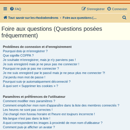
FAQ
S’enregistrer
Connexion
R
Tout savoir sur les rhododendrons
Foire aux questions (Questions posées fréquemment)
e
Foire aux questions (Questions posées
c
fréquemment)
h
e
Problèmes de connexion et d’enregistrement
Pourquoi dois-je m’enregistrer ?
r
Que signifie COPPA ?
c
Je souhaite m’enregistrer, mais je n’y parviens pas !
Je suis enregistré mais je ne peux pas me connecter !
h
Pourquoi ne puis-je pas me connecter ?
Je me suis enregistré par le passé mais je ne peux plus me connecter ?!
e
J’ai perdu mon mot de passe !
r
Pourquoi suis-je automatiquement déconnecté ?
À quoi sert « Supprimer les cookies » ?
Paramètres et préférences de l’utilisateur
Comment modifier mes paramètres ?
Comment empêcher mon nom d’apparaître dans la liste des membres connectés ?
Les heures ne sont pas correctes !
J’ai changé mon fuseau horaire et l’heure est toujours incorrecte !
Ma langue n’est pas dans la liste !
A quoi correspondent les images à proximité de mon nom d’utilisateur ?
Comment puis-je afficher un avatar ?