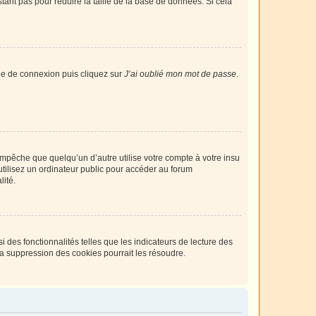
tant pas pour réduire la taille de la base de données. Si cela
age de connexion puis cliquez sur
J’ai oublié mon mot de passe
.
pêche que quelqu’un d’autre utilise votre compte à votre insu
tilisez un ordinateur public pour accéder au forum
lité.
 des fonctionnalités telles que les indicateurs de lecture des
a suppression des cookies pourrait les résoudre.