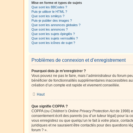
Mise en forme et types de sujets
Que sont les BBCodes ?
Puis-je utiliser le HTML ?
Que sont les smileys ?
Puis-je publier des images ?
Que sont les annonces globales ?
Que sont les annonces ?
Que sont les sujets épinglés ?
Que sont les sujets verrouillés ?
Que sont les icônes de sujet ?
Problèmes de connexion et d’enregistrement
Pourquoi dois-je m’enregistrer ?
Vous pouvez ne pas le faire, mais l’administrateur du forum peu
bénéficier de fonctionnalités supplémentaires inaccessibles au
création d’un compte est rapide et vivement conseillée.
Haut
Que signifie COPPA ?
COPPA (ou
Children’s Online Privacy Protection Act
de 1998) es
consentement écrit des parents (ou d’un tuteur légal) pour la c
vous enregistrez ou que quelqu’un le fait à votre place, contac
juridiques et ne sauraient être contactés pour des questions lé
forum ? ».