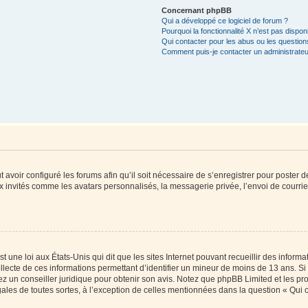
Concernant phpBB
Qui a développé ce logiciel de forum ?
Pourquoi la fonctionnalité X n’est pas dispon
Qui contacter pour les abus ou les questio
Comment puis-je contacter un administrateu
t avoir configuré les forums afin qu’il soit nécessaire de s’enregistrer pour poster
x invités comme les avatars personnalisés, la messagerie privée, l’envoi de courri
t une loi aux États-Unis qui dit que les sites Internet pouvant recueillir des infor
ollecte de ces informations permettant d’identifier un mineur de moins de 13 ans. S
tez un conseiller juridique pour obtenir son avis. Notez que phpBB Limited et les pr
gales de toutes sortes, à l’exception de celles mentionnées dans la question « Qui