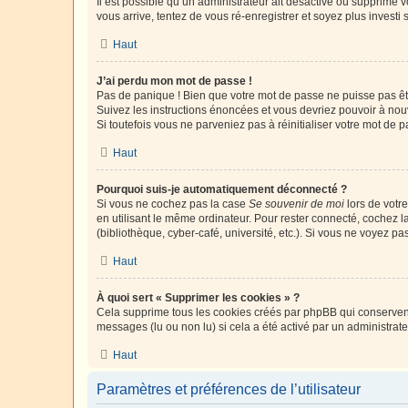
Il est possible qu’un administrateur ait désactivé ou supprimé 
vous arrive, tentez de vous ré-enregistrer et soyez plus investi s
Haut
J’ai perdu mon mot de passe !
Pas de panique ! Bien que votre mot de passe ne puisse pas être
Suivez les instructions énoncées et vous devriez pouvoir à no
Si toutefois vous ne parveniez pas à réinitialiser votre mot de 
Haut
Pourquoi suis-je automatiquement déconnecté ?
Si vous ne cochez pas la case
Se souvenir de moi
lors de votr
en utilisant le même ordinateur. Pour rester connecté, cochez 
(bibliothèque, cyber-café, université, etc.). Si vous ne voyez pa
Haut
À quoi sert « Supprimer les cookies » ?
Cela supprime tous les cookies créés par phpBB qui conservent v
messages (lu ou non lu) si cela a été activé par un administra
Haut
Paramètres et préférences de l’utilisateur