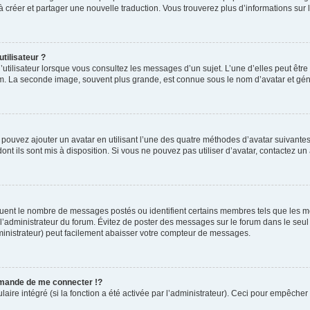
s à créer et partager une nouvelle traduction. Vous trouverez plus d’informations sur l
tilisateur ?
utilisateur lorsque vous consultez les messages d’un sujet. L’une d’elles peut êtr
rum. La seconde image, souvent plus grande, est connue sous le nom d’avatar et 
s pouvez ajouter un avatar en utilisant l’une des quatre méthodes d’avatar suivantes 
ont ils sont mis à disposition. Si vous ne pouvez pas utiliser d’avatar, contactez un
iquent le nombre de messages postés ou identifient certains membres tels que les 
ar l’administrateur du forum. Évitez de poster des messages sur le forum dans le seu
ministrateur) peut facilement abaisser votre compteur de messages.
mande de me connecter !?
re intégré (si la fonction a été activée par l’administrateur). Ceci pour empêcher l’u