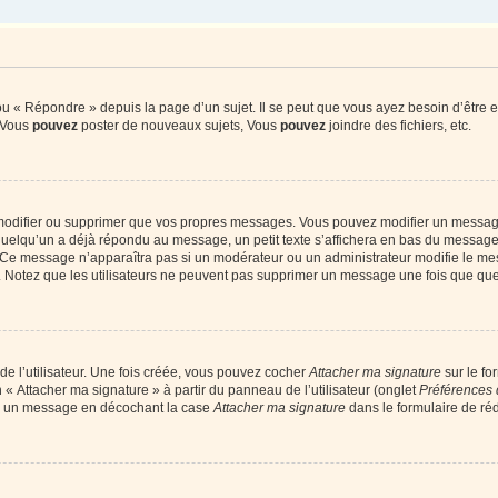
 « Répondre » depuis la page d’un sujet. Il se peut que vous ayez besoin d’être e
: Vous
pouvez
poster de nouveaux sujets, Vous
pouvez
joindre des fichiers, etc.
modifier ou supprimer que vos propres messages. Vous pouvez modifier un message
lqu’un a déjà répondu au message, un petit texte s’affichera en bas du message ind
n. Ce message n’apparaîtra pas si un modérateur ou un administrateur modifie le mes
ive. Notez que les utilisateurs ne peuvent pas supprimer un message une fois que qu
e l’utilisateur. Une fois créée, vous pouvez cocher
Attacher ma signature
sur le fo
 « Attacher ma signature » à partir du panneau de l’utilisateur (onglet
Préférences 
 à un message en décochant la case
Attacher ma signature
dans le formulaire de ré