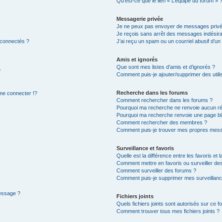
Qu’est-ce que le lien « L’équipe du forum » 
Messagerie privée
Je ne peux pas envoyer de messages privé
Je reçois sans arrêt des messages indésira
 connectés ?
J’ai reçu un spam ou un courriel abusif d’u
Amis et ignorés
Que sont mes listes d’amis et d’ignorés ?
?
Comment puis-je ajouter/supprimer des utilis
Recherche dans les forums
e connecter !?
Comment rechercher dans les forums ?
Pourquoi ma recherche ne renvoie aucun ré
Pourquoi ma recherche renvoie une page bl
Comment rechercher des membres ?
Comment puis-je trouver mes propres mess
Surveillance et favoris
Quelle est la différence entre les favoris et l
Comment mettre en favoris ou surveiller des
Comment surveiller des forums ?
Comment puis-je supprimer mes surveillanc
message ?
Fichiers joints
Quels fichiers joints sont autorisés sur ce f
Comment trouver tous mes fichiers joints ?