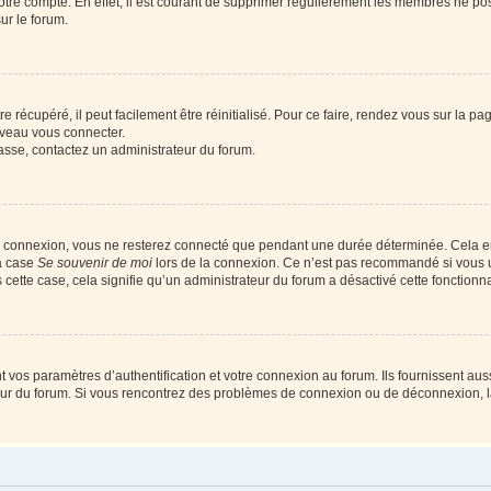
votre compte. En effet, il est courant de supprimer régulièrement les membres ne pos
ur le forum.
 récupéré, il peut facilement être réinitialisé. Pour ce faire, rendez vous sur la p
uveau vous connecter.
passe, contactez un administrateur du forum.
e connexion, vous ne resterez connecté que pendant une durée déterminée. Cela em
la case
Se souvenir de moi
lors de la connexion. Ce n’est pas recommandé si vous u
s cette case, cela signifie qu’un administrateur du forum a désactivé cette fonctionna
os paramètres d’authentification et votre connexion au forum. Ils fournissent aussi
teur du forum. Si vous rencontrez des problèmes de connexion ou de déconnexion, l