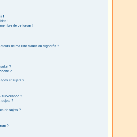
?
s !
bles !
n membre de ce forum !
ateurs de ma liste d’amis ou d’ignorés ?
sultat ?
anche ?!
ages et sujets ?
a surveillance ?
 sujets ?
es de sujets ?
orum ?