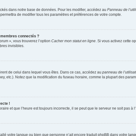
ockés dans notre base de données. Pour les modifier, accédez au
Panneau de l’util
 permettra de modifier tous les paramètres et préférences de votre compte.
s membres connectés ?
forum », vous trouverez l’option
Cacher mon statut en ligne
. Si vous activez cette o
es invisibles.
ifférent de celui dans lequel vous êtes. Dans ce cas, accédez au
panneau de l’utilisa
ney, etc.). Notez que la modification du fuseau horaire, comme la plupart des para
ecte !
aire et que l’heure est toujours incorrecte, il se peut que le serveur ne soit pas à
installé votre langue ou bien que personne n’ait encore traduit phpBB dans votre l