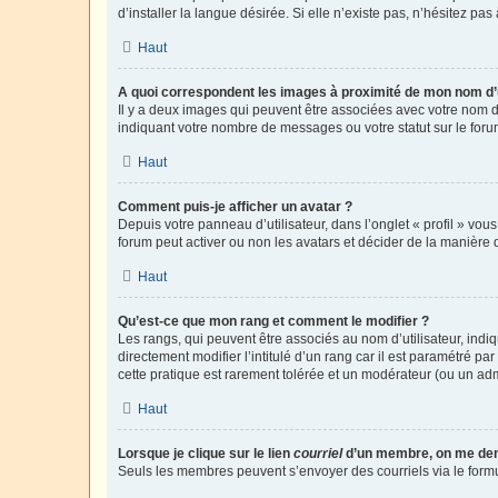
d’installer la langue désirée. Si elle n’existe pas, n’hésitez pa
Haut
A quoi correspondent les images à proximité de mon nom d’u
Il y a deux images qui peuvent être associées avec votre nom d’
indiquant votre nombre de messages ou votre statut sur le fo
Haut
Comment puis-je afficher un avatar ?
Depuis votre panneau d’utilisateur, dans l’onglet « profil » vou
forum peut activer ou non les avatars et décider de la manière d
Haut
Qu’est-ce que mon rang et comment le modifier ?
Les rangs, qui peuvent être associés au nom d’utilisateur, ind
directement modifier l’intitulé d’un rang car il est paramétré p
cette pratique est rarement tolérée et un modérateur (ou un ad
Haut
Lorsque je clique sur le lien
courriel
d’un membre, on me de
Seuls les membres peuvent s’envoyer des courriels via le formulai