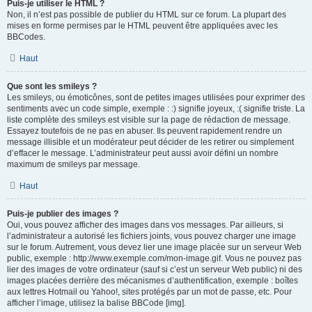
Puis-je utiliser le HTML ?
Non, il n’est pas possible de publier du HTML sur ce forum. La plupart des
mises en forme permises par le HTML peuvent être appliquées avec les
BBCodes.
Haut
Que sont les smileys ?
Les smileys, ou émoticônes, sont de petites images utilisées pour exprimer des
sentiments avec un code simple, exemple : :) signifie joyeux, :( signifie triste. La
liste complète des smileys est visible sur la page de rédaction de message.
Essayez toutefois de ne pas en abuser. Ils peuvent rapidement rendre un
message illisible et un modérateur peut décider de les retirer ou simplement
d’effacer le message. L’administrateur peut aussi avoir défini un nombre
maximum de smileys par message.
Haut
Puis-je publier des images ?
Oui, vous pouvez afficher des images dans vos messages. Par ailleurs, si
l’administrateur a autorisé les fichiers joints, vous pouvez charger une image
sur le forum. Autrement, vous devez lier une image placée sur un serveur Web
public, exemple : http://www.exemple.com/mon-image.gif. Vous ne pouvez pas
lier des images de votre ordinateur (sauf si c’est un serveur Web public) ni des
images placées derrière des mécanismes d’authentification, exemple : boîtes
aux lettres Hotmail ou Yahoo!, sites protégés par un mot de passe, etc. Pour
afficher l’image, utilisez la balise BBCode [img].