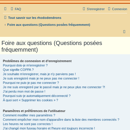
FAQ
S’enregistrer
Connexion
Tout savoir sur les rhododendrons
Foire aux questions (Questions posées fréquemment)
R
e
Foire aux questions (Questions posées
c
fréquemment)
h
e
Problèmes de connexion et d’enregistrement
Pourquoi dois-je m’enregistrer ?
r
Que signifie COPPA ?
c
Je souhaite m’enregistrer, mais je n’y parviens pas !
Je suis enregistré mais je ne peux pas me connecter !
h
Pourquoi ne puis-je pas me connecter ?
Je me suis enregistré par le passé mais je ne peux plus me connecter ?!
e
J’ai perdu mon mot de passe !
r
Pourquoi suis-je automatiquement déconnecté ?
À quoi sert « Supprimer les cookies » ?
Paramètres et préférences de l’utilisateur
Comment modifier mes paramètres ?
Comment empêcher mon nom d’apparaître dans la liste des membres connectés ?
Les heures ne sont pas correctes !
J’ai changé mon fuseau horaire et l’heure est toujours incorrecte !