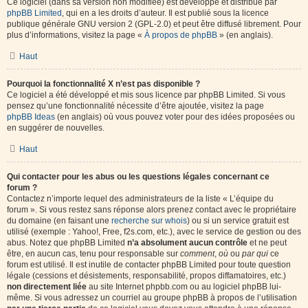
Ce logiciel (dans sa version non modifiée) est développé et distribué par
phpBB Limited
, qui en a les droits d’auteur. Il est publié sous la licence
publique générale GNU version 2 (GPL-2.0) et peut être diffusé librement. Pour
plus d’informations, visitez la page «
À propos de phpBB
» (en anglais).
Haut
Pourquoi la fonctionnalité X n’est pas disponible ?
Ce logiciel a été développé et mis sous licence par phpBB Limited. Si vous
pensez qu’une fonctionnalité nécessite d’être ajoutée, visitez la page
phpBB Ideas
(en anglais) où vous pouvez voter pour des idées proposées ou
en suggérer de nouvelles.
Haut
Qui contacter pour les abus ou les questions légales concernant ce
forum ?
Contactez n’importe lequel des administrateurs de la liste « L’équipe du
forum ». Si vous restez sans réponse alors prenez contact avec le propriétaire
du domaine (en faisant une
recherche sur whois
) ou si un service gratuit est
utilisé (exemple : Yahoo!, Free, f2s.com, etc.), avec le service de gestion ou des
abus. Notez que phpBB Limited
n’a absolument aucun contrôle
et ne peut
être, en aucun cas, tenu pour responsable sur
comment
,
où
ou
par qui
ce
forum est utilisé. Il est inutile de contacter phpBB Limited pour toute question
légale (cessions et désistements, responsabilité, propos diffamatoires, etc.)
non directement liée
au site Internet phpbb.com ou au logiciel phpBB lui-
même. Si vous adressez un courriel au groupe phpBB à propos de l’utilisation