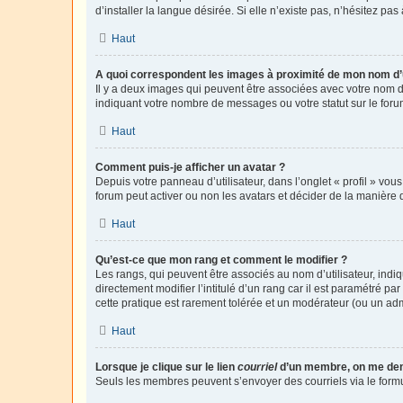
d’installer la langue désirée. Si elle n’existe pas, n’hésitez pa
Haut
A quoi correspondent les images à proximité de mon nom d’u
Il y a deux images qui peuvent être associées avec votre nom d’
indiquant votre nombre de messages ou votre statut sur le fo
Haut
Comment puis-je afficher un avatar ?
Depuis votre panneau d’utilisateur, dans l’onglet « profil » vou
forum peut activer ou non les avatars et décider de la manière d
Haut
Qu’est-ce que mon rang et comment le modifier ?
Les rangs, qui peuvent être associés au nom d’utilisateur, ind
directement modifier l’intitulé d’un rang car il est paramétré p
cette pratique est rarement tolérée et un modérateur (ou un ad
Haut
Lorsque je clique sur le lien
courriel
d’un membre, on me de
Seuls les membres peuvent s’envoyer des courriels via le formulai