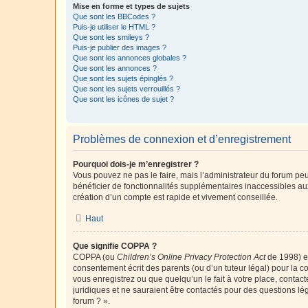
Mise en forme et types de sujets
Que sont les BBCodes ?
Puis-je utiliser le HTML ?
Que sont les smileys ?
Puis-je publier des images ?
Que sont les annonces globales ?
Que sont les annonces ?
Que sont les sujets épinglés ?
Que sont les sujets verrouillés ?
Que sont les icônes de sujet ?
Problèmes de connexion et d’enregistrement
Pourquoi dois-je m’enregistrer ?
Vous pouvez ne pas le faire, mais l’administrateur du forum peu
bénéficier de fonctionnalités supplémentaires inaccessibles au
création d’un compte est rapide et vivement conseillée.
Haut
Que signifie COPPA ?
COPPA (ou
Children’s Online Privacy Protection Act
de 1998) es
consentement écrit des parents (ou d’un tuteur légal) pour la c
vous enregistrez ou que quelqu’un le fait à votre place, contac
juridiques et ne sauraient être contactés pour des questions lé
forum ? ».