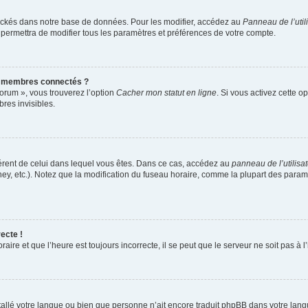
ockés dans notre base de données. Pour les modifier, accédez au
Panneau de l’util
 permettra de modifier tous les paramètres et préférences de votre compte.
s membres connectés ?
forum », vous trouverez l’option
Cacher mon statut en ligne
. Si vous activez cette o
es invisibles.
ifférent de celui dans lequel vous êtes. Dans ce cas, accédez au
panneau de l’utilisa
ney, etc.). Notez que la modification du fuseau horaire, comme la plupart des para
ecte !
aire et que l’heure est toujours incorrecte, il se peut que le serveur ne soit pas à
installé votre langue ou bien que personne n’ait encore traduit phpBB dans votre l