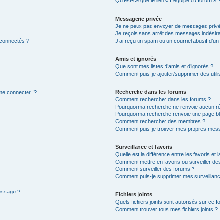
Qu’est-ce que le lien « L’équipe du forum » 
Messagerie privée
Je ne peux pas envoyer de messages privé
Je reçois sans arrêt des messages indésira
 connectés ?
J’ai reçu un spam ou un courriel abusif d’u
Amis et ignorés
Que sont mes listes d’amis et d’ignorés ?
?
Comment puis-je ajouter/supprimer des utilis
Recherche dans les forums
e connecter !?
Comment rechercher dans les forums ?
Pourquoi ma recherche ne renvoie aucun ré
Pourquoi ma recherche renvoie une page bl
Comment rechercher des membres ?
Comment puis-je trouver mes propres mess
Surveillance et favoris
Quelle est la différence entre les favoris et l
Comment mettre en favoris ou surveiller des
Comment surveiller des forums ?
Comment puis-je supprimer mes surveillanc
message ?
Fichiers joints
Quels fichiers joints sont autorisés sur ce f
Comment trouver tous mes fichiers joints ?