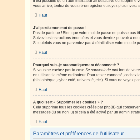
Il est possible qu’un administrateur ait désactivé ou supprimé 
vous arrive, tentez de vous ré-enregistrer et soyez plus investi s
Haut
J’ai perdu mon mot de passe !
Pas de panique ! Bien que votre mot de passe ne puisse pas être
Suivez les instructions énoncées et vous devriez pouvoir à no
Si toutefois vous ne parveniez pas à réinitialiser votre mot de 
Haut
Pourquoi suis-je automatiquement déconnecté ?
Si vous ne cochez pas la case
Se souvenir de moi
lors de votr
en utilisant le même ordinateur. Pour rester connecté, cochez 
(bibliothèque, cyber-café, université, etc.). Si vous ne voyez pa
Haut
À quoi sert « Supprimer les cookies » ?
Cela supprime tous les cookies créés par phpBB qui conservent v
messages (lu ou non lu) si cela a été activé par un administra
Haut
Paramètres et préférences de l’utilisateur