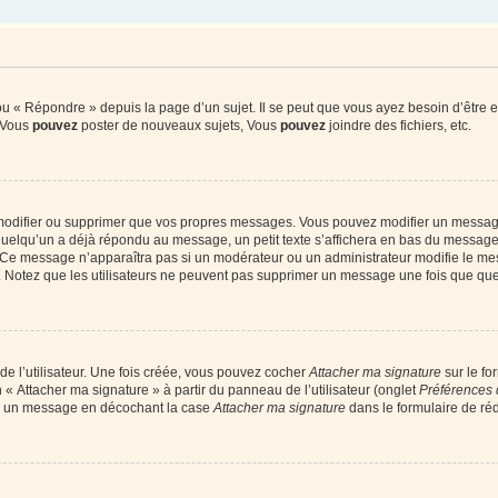
 « Répondre » depuis la page d’un sujet. Il se peut que vous ayez besoin d’être e
: Vous
pouvez
poster de nouveaux sujets, Vous
pouvez
joindre des fichiers, etc.
modifier ou supprimer que vos propres messages. Vous pouvez modifier un message
lqu’un a déjà répondu au message, un petit texte s’affichera en bas du message ind
n. Ce message n’apparaîtra pas si un modérateur ou un administrateur modifie le mes
ive. Notez que les utilisateurs ne peuvent pas supprimer un message une fois que qu
e l’utilisateur. Une fois créée, vous pouvez cocher
Attacher ma signature
sur le fo
 « Attacher ma signature » à partir du panneau de l’utilisateur (onglet
Préférences 
 à un message en décochant la case
Attacher ma signature
dans le formulaire de ré