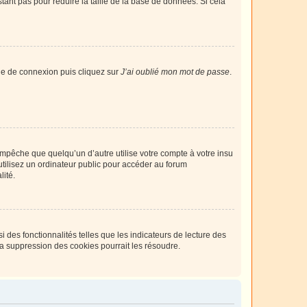
tant pas pour réduire la taille de la base de données. Si cela
age de connexion puis cliquez sur
J’ai oublié mon mot de passe
.
pêche que quelqu’un d’autre utilise votre compte à votre insu
tilisez un ordinateur public pour accéder au forum
lité.
 des fonctionnalités telles que les indicateurs de lecture des
a suppression des cookies pourrait les résoudre.