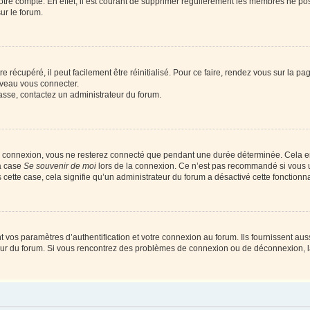
votre compte. En effet, il est courant de supprimer régulièrement les membres ne pos
ur le forum.
 récupéré, il peut facilement être réinitialisé. Pour ce faire, rendez vous sur la p
uveau vous connecter.
passe, contactez un administrateur du forum.
e connexion, vous ne resterez connecté que pendant une durée déterminée. Cela em
la case
Se souvenir de moi
lors de la connexion. Ce n’est pas recommandé si vous u
s cette case, cela signifie qu’un administrateur du forum a désactivé cette fonctionna
os paramètres d’authentification et votre connexion au forum. Ils fournissent aussi
teur du forum. Si vous rencontrez des problèmes de connexion ou de déconnexion, l