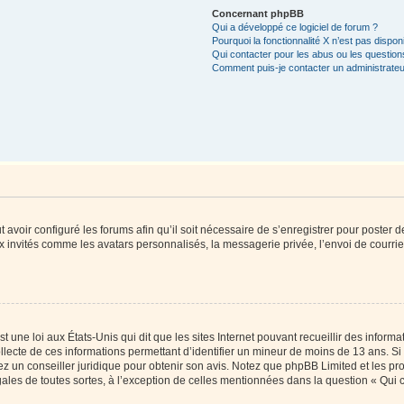
Concernant phpBB
Qui a développé ce logiciel de forum ?
Pourquoi la fonctionnalité X n’est pas dispon
Qui contacter pour les abus ou les questio
Comment puis-je contacter un administrateu
t avoir configuré les forums afin qu’il soit nécessaire de s’enregistrer pour poster
x invités comme les avatars personnalisés, la messagerie privée, l’envoi de courri
t une loi aux États-Unis qui dit que les sites Internet pouvant recueillir des infor
ollecte de ces informations permettant d’identifier un mineur de moins de 13 ans. S
tez un conseiller juridique pour obtenir son avis. Notez que phpBB Limited et les pr
gales de toutes sortes, à l’exception de celles mentionnées dans la question « Qui