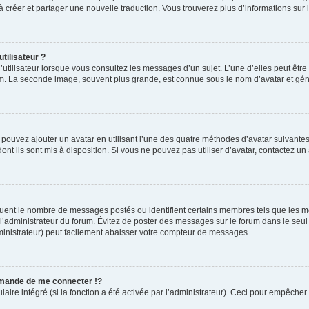
s à créer et partager une nouvelle traduction. Vous trouverez plus d’informations sur l
tilisateur ?
utilisateur lorsque vous consultez les messages d’un sujet. L’une d’elles peut êtr
rum. La seconde image, souvent plus grande, est connue sous le nom d’avatar et 
s pouvez ajouter un avatar en utilisant l’une des quatre méthodes d’avatar suivantes 
ont ils sont mis à disposition. Si vous ne pouvez pas utiliser d’avatar, contactez un
iquent le nombre de messages postés ou identifient certains membres tels que les 
ar l’administrateur du forum. Évitez de poster des messages sur le forum dans le seu
ministrateur) peut facilement abaisser votre compteur de messages.
mande de me connecter !?
re intégré (si la fonction a été activée par l’administrateur). Ceci pour empêcher l’u