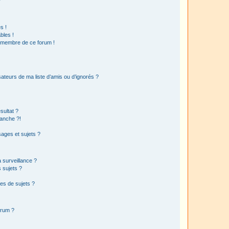
?
s !
bles !
n membre de ce forum !
ateurs de ma liste d’amis ou d’ignorés ?
sultat ?
anche ?!
ages et sujets ?
a surveillance ?
 sujets ?
es de sujets ?
orum ?