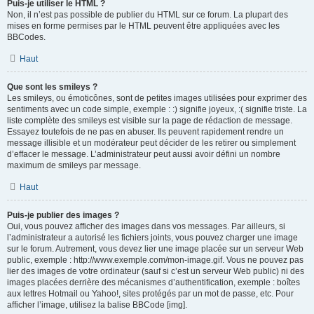
Puis-je utiliser le HTML ?
Non, il n’est pas possible de publier du HTML sur ce forum. La plupart des
mises en forme permises par le HTML peuvent être appliquées avec les
BBCodes.
Haut
Que sont les smileys ?
Les smileys, ou émoticônes, sont de petites images utilisées pour exprimer des
sentiments avec un code simple, exemple : :) signifie joyeux, :( signifie triste. La
liste complète des smileys est visible sur la page de rédaction de message.
Essayez toutefois de ne pas en abuser. Ils peuvent rapidement rendre un
message illisible et un modérateur peut décider de les retirer ou simplement
d’effacer le message. L’administrateur peut aussi avoir défini un nombre
maximum de smileys par message.
Haut
Puis-je publier des images ?
Oui, vous pouvez afficher des images dans vos messages. Par ailleurs, si
l’administrateur a autorisé les fichiers joints, vous pouvez charger une image
sur le forum. Autrement, vous devez lier une image placée sur un serveur Web
public, exemple : http://www.exemple.com/mon-image.gif. Vous ne pouvez pas
lier des images de votre ordinateur (sauf si c’est un serveur Web public) ni des
images placées derrière des mécanismes d’authentification, exemple : boîtes
aux lettres Hotmail ou Yahoo!, sites protégés par un mot de passe, etc. Pour
afficher l’image, utilisez la balise BBCode [img].