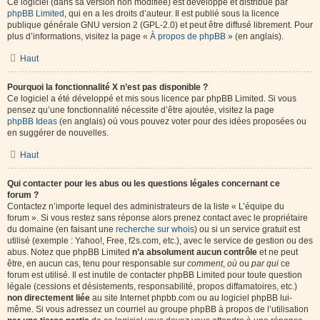
Ce logiciel (dans sa version non modifiée) est développé et distribué par
phpBB Limited
, qui en a les droits d’auteur. Il est publié sous la licence
publique générale GNU version 2 (GPL-2.0) et peut être diffusé librement. Pour
plus d’informations, visitez la page «
À propos de phpBB
» (en anglais).
Haut
Pourquoi la fonctionnalité X n’est pas disponible ?
Ce logiciel a été développé et mis sous licence par phpBB Limited. Si vous
pensez qu’une fonctionnalité nécessite d’être ajoutée, visitez la page
phpBB Ideas
(en anglais) où vous pouvez voter pour des idées proposées ou
en suggérer de nouvelles.
Haut
Qui contacter pour les abus ou les questions légales concernant ce
forum ?
Contactez n’importe lequel des administrateurs de la liste « L’équipe du
forum ». Si vous restez sans réponse alors prenez contact avec le propriétaire
du domaine (en faisant une
recherche sur whois
) ou si un service gratuit est
utilisé (exemple : Yahoo!, Free, f2s.com, etc.), avec le service de gestion ou des
abus. Notez que phpBB Limited
n’a absolument aucun contrôle
et ne peut
être, en aucun cas, tenu pour responsable sur
comment
,
où
ou
par qui
ce
forum est utilisé. Il est inutile de contacter phpBB Limited pour toute question
légale (cessions et désistements, responsabilité, propos diffamatoires, etc.)
non directement liée
au site Internet phpbb.com ou au logiciel phpBB lui-
même. Si vous adressez un courriel au groupe phpBB à propos de l’utilisation