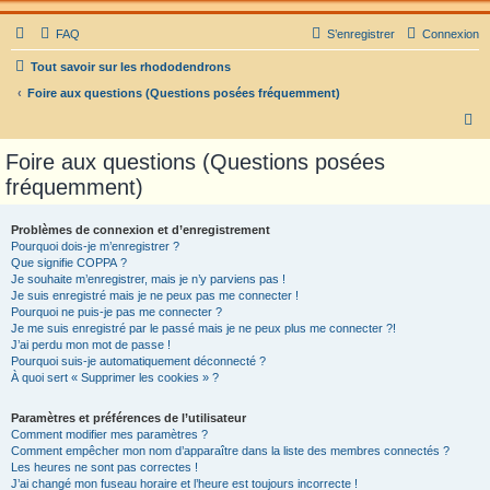
FAQ
S’enregistrer
Connexion
Tout savoir sur les rhododendrons
Foire aux questions (Questions posées fréquemment)
R
e
Foire aux questions (Questions posées
c
fréquemment)
h
e
Problèmes de connexion et d’enregistrement
Pourquoi dois-je m’enregistrer ?
r
Que signifie COPPA ?
c
Je souhaite m’enregistrer, mais je n’y parviens pas !
Je suis enregistré mais je ne peux pas me connecter !
h
Pourquoi ne puis-je pas me connecter ?
Je me suis enregistré par le passé mais je ne peux plus me connecter ?!
e
J’ai perdu mon mot de passe !
r
Pourquoi suis-je automatiquement déconnecté ?
À quoi sert « Supprimer les cookies » ?
Paramètres et préférences de l’utilisateur
Comment modifier mes paramètres ?
Comment empêcher mon nom d’apparaître dans la liste des membres connectés ?
Les heures ne sont pas correctes !
J’ai changé mon fuseau horaire et l’heure est toujours incorrecte !