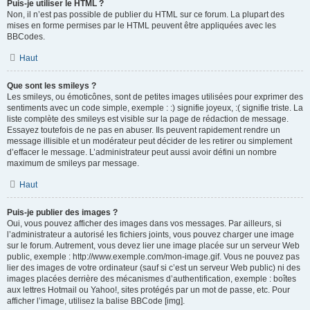
Puis-je utiliser le HTML ?
Non, il n’est pas possible de publier du HTML sur ce forum. La plupart des
mises en forme permises par le HTML peuvent être appliquées avec les
BBCodes.
Haut
Que sont les smileys ?
Les smileys, ou émoticônes, sont de petites images utilisées pour exprimer des
sentiments avec un code simple, exemple : :) signifie joyeux, :( signifie triste. La
liste complète des smileys est visible sur la page de rédaction de message.
Essayez toutefois de ne pas en abuser. Ils peuvent rapidement rendre un
message illisible et un modérateur peut décider de les retirer ou simplement
d’effacer le message. L’administrateur peut aussi avoir défini un nombre
maximum de smileys par message.
Haut
Puis-je publier des images ?
Oui, vous pouvez afficher des images dans vos messages. Par ailleurs, si
l’administrateur a autorisé les fichiers joints, vous pouvez charger une image
sur le forum. Autrement, vous devez lier une image placée sur un serveur Web
public, exemple : http://www.exemple.com/mon-image.gif. Vous ne pouvez pas
lier des images de votre ordinateur (sauf si c’est un serveur Web public) ni des
images placées derrière des mécanismes d’authentification, exemple : boîtes
aux lettres Hotmail ou Yahoo!, sites protégés par un mot de passe, etc. Pour
afficher l’image, utilisez la balise BBCode [img].