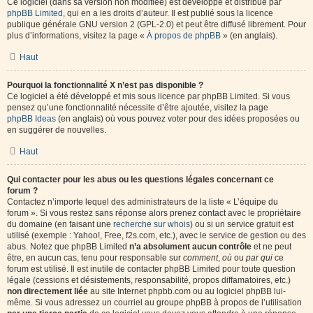
Ce logiciel (dans sa version non modifiée) est développé et distribué par
phpBB Limited
, qui en a les droits d’auteur. Il est publié sous la licence
publique générale GNU version 2 (GPL-2.0) et peut être diffusé librement. Pour
plus d’informations, visitez la page «
À propos de phpBB
» (en anglais).
Haut
Pourquoi la fonctionnalité X n’est pas disponible ?
Ce logiciel a été développé et mis sous licence par phpBB Limited. Si vous
pensez qu’une fonctionnalité nécessite d’être ajoutée, visitez la page
phpBB Ideas
(en anglais) où vous pouvez voter pour des idées proposées ou
en suggérer de nouvelles.
Haut
Qui contacter pour les abus ou les questions légales concernant ce
forum ?
Contactez n’importe lequel des administrateurs de la liste « L’équipe du
forum ». Si vous restez sans réponse alors prenez contact avec le propriétaire
du domaine (en faisant une
recherche sur whois
) ou si un service gratuit est
utilisé (exemple : Yahoo!, Free, f2s.com, etc.), avec le service de gestion ou des
abus. Notez que phpBB Limited
n’a absolument aucun contrôle
et ne peut
être, en aucun cas, tenu pour responsable sur
comment
,
où
ou
par qui
ce
forum est utilisé. Il est inutile de contacter phpBB Limited pour toute question
légale (cessions et désistements, responsabilité, propos diffamatoires, etc.)
non directement liée
au site Internet phpbb.com ou au logiciel phpBB lui-
même. Si vous adressez un courriel au groupe phpBB à propos de l’utilisation