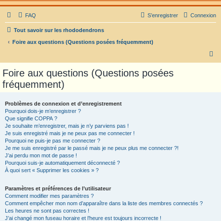
FAQ
S’enregistrer
Connexion
Tout savoir sur les rhododendrons
Foire aux questions (Questions posées fréquemment)
R
e
Foire aux questions (Questions posées
c
fréquemment)
h
e
Problèmes de connexion et d’enregistrement
Pourquoi dois-je m’enregistrer ?
r
Que signifie COPPA ?
c
Je souhaite m’enregistrer, mais je n’y parviens pas !
Je suis enregistré mais je ne peux pas me connecter !
h
Pourquoi ne puis-je pas me connecter ?
Je me suis enregistré par le passé mais je ne peux plus me connecter ?!
e
J’ai perdu mon mot de passe !
r
Pourquoi suis-je automatiquement déconnecté ?
À quoi sert « Supprimer les cookies » ?
Paramètres et préférences de l’utilisateur
Comment modifier mes paramètres ?
Comment empêcher mon nom d’apparaître dans la liste des membres connectés ?
Les heures ne sont pas correctes !
J’ai changé mon fuseau horaire et l’heure est toujours incorrecte !