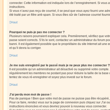
connecter. Cette information est indiquée lors de l’enregistrement. Si vous a
instructions.
Si vous n’avez pas reçu de courriel, il se peut que vous ayez fourni une adre
été traité par un filtre anti-spam. Si vous êtes sûr de l’adresse courriel fourn
Haut
Pourquoi ne puis-je pas me connecter ?
Plusieurs raisons pourraient expliquer cela. Premièrement, vérifiez que votre
passe soient corrects. S’ils le sont, contactez un administrateur du forum po
banni. Il est également possible que le propriétaire du site Internet ait une 
et qu’il devra la corriger.
Haut
Je me suis enregistré par le passé mais je ne peux plus me connecter ?
Il est possible qu’un administrateur ait désactivé ou supprimé votre compte. 
régulièrement les membres ne postant pas pour réduire la taille de la base 
tentez de vous ré-enregistrer et soyez plus investi sur le forum.
Haut
J’ai perdu mon mot de passe !
Pas de panique ! Bien que votre mot de passe ne puisse pas être récupéré, il 
Pour ce faire, rendez vous sur la page de connexion puis cliquez sur
J’ai o
instructions énoncées et vous devriez pouvoir à nouveau vous connecter.