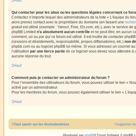
Haut
Qui contacter pour les abus ou les questions légales concernant ce for
Contactez n’importe lequel des administrateurs de la liste « L’équipe du fo
alors prenez contact avec le propriétaire du domaine (en faisant une
recher
gratuit est utilisé (exemple : Yahoo!, Free, f2s.com, etc.), avec le service d
phpBB Limited
n’a absolument aucun contrôle
et ne peut être, en aucun c
comment
,
où
ou
par qui
ce forum est utilisé. Il est inutile de contacter phpB
(cessions et désistements, responsabilité, propos diffamatoires, etc.)
non di
phpbb.com ou au logiciel phpBB lui-même. Si vous adressez un courriel a
l’utilisation
par une tierce partie
de ce logiciel vous devez vous attendre à 
aucune réponse du tout.
Haut
Comment puis-je contacter un administrateur du forum ?
Pour l’ensemble des utilisateurs du forum, vous pouvez utiliser le lien « Nous
activé par un administrateur.
Pour les membres du forum, vous pouvez également utiliser le lien « L’équi
Haut
Tout savoir sur les rhododendrons
Supprimer le
Développé par
phpBB
® Forum Software © phpBB L