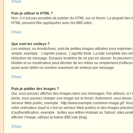
Haut
Puis-je utiliser le HTML ?
Non, il n’est pas possible de publier du HTML sur ce forum. La plupart des 
HTML peuvent être appliquées avec les BBCodes.
Haut
Que sont les smileys ?
Les smileys, ou émoticônes, sont de petites images utilisées pour exprime
simple, exemple : :) signifie joyeux, :( signifie triste. La liste complète des s
rédaction de message. Essayez toutefois de ne pas en abuser. Ils peuvent
illisible et un modérateur peut décider de les retirer ou simplement d’efface
aussi avoir défini un nombre maximum de smileys par message.
Haut
Puis-je publier des images ?
Oui, vous pouvez afficher des images dans vos messages. Par ailleurs, si l’a
joints, vous pouvez charger une image sur le forum. Autrement, vous devez 
serveur Web public, exemple : http://www.exemple.com/mon-image.gif. Vou
votre ordinateur (sauf si c’est un serveur Web public) ni des images placé
d’authentification, exemple : boîtes aux lettres Hotmail ou Yahoo!, sites pro
afficher l’image, utilisez la balise BBCode [img].
Haut