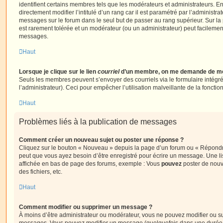
identifient certains membres tels que les modérateurs et administrateurs. 
directement modifier l’intitulé d’un rang car il est paramétré par l’administr
messages sur le forum dans le seul but de passer au rang supérieur. Sur la 
est rarement tolérée et un modérateur (ou un administrateur) peut facileme
messages.
Haut
Lorsque je clique sur le lien
courriel
d’un membre, on me demande de me
Seuls les membres peuvent s’envoyer des courriels via le formulaire intégré (
l’administrateur). Ceci pour empêcher l’utilisation malveillante de la fonctionn
Haut
Problèmes liés à la publication de messages
Comment créer un nouveau sujet ou poster une réponse ?
Cliquez sur le bouton « Nouveau » depuis la page d’un forum ou « Répondre 
peut que vous ayez besoin d’être enregistré pour écrire un message. Une li
affichée en bas de page des forums, exemple : Vous
pouvez
poster de nouv
des fichiers, etc.
Haut
Comment modifier ou supprimer un message ?
À moins d’être administrateur ou modérateur, vous ne pouvez modifier ou 