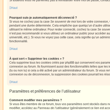
Si toutefois vous ne parveniez pas à réinitialiser votre mot de passe, contac
Haut
Pourquoi suis-je automatiquement déconnecté ?
Si vous ne cochez pas la case
Se souvenir de moi
lors de votre connexion,
pendant une durée déterminée. Cela empêche que quelqu’un d’autre utilise
utilisant le même ordinateur. Pour rester connecté, cochez la case
Se souve
n’est pas recommandé si vous utilisez un ordinateur public pour accéder au
université, etc.). Si vous ne voyez pas cette case, cela signifie qu’un admini
fonctionnalité.
Haut
À quoi sert « Supprimer les cookies » ?
Cela supprime tous les cookies créés par phpBB qui conservent vos paramètr
connexion au forum. Ils fournissent aussi des fonctionnalités telles que les
(lu ou non lu) si cela a été activé par un administrateur du forum. Si vous 
connexion ou de déconnexion, la suppression des cookies pourrait les réso
Haut
Paramètres et préférences de l’utilisateur
Comment modifier mes paramètres ?
Si vous êtes membre de ce forum, tous vos paramètres sont stockés dans n
modifier, accédez au
Panneau de l’utilisateur
(généralement ce lien est acce