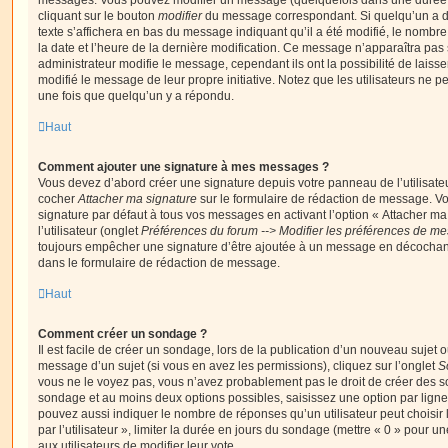
messages. Vous pouvez modifier un message (quelquefois dans une durée l
cliquant sur le bouton
modifier
du message correspondant. Si quelqu’un a d
texte s’affichera en bas du message indiquant qu’il a été modifié, le nombre 
la date et l’heure de la dernière modification. Ce message n’apparaîtra pas
administrateur modifie le message, cependant ils ont la possibilité de laisse
modifié le message de leur propre initiative. Notez que les utilisateurs n
une fois que quelqu’un y a répondu.
Haut
Comment ajouter une signature à mes messages ?
Vous devez d’abord créer une signature depuis votre panneau de l’utilisate
cocher
Attacher ma signature
sur le formulaire de rédaction de message. Vo
signature par défaut à tous vos messages en activant l’option « Attacher ma
l’utilisateur (onglet
Préférences du forum --> Modifier les préférences de m
toujours empêcher une signature d’être ajoutée à un message en décochan
dans le formulaire de rédaction de message.
Haut
Comment créer un sondage ?
Il est facile de créer un sondage, lors de la publication d’un nouveau sujet 
message d’un sujet (si vous en avez les permissions), cliquez sur l’onglet
S
vous ne le voyez pas, vous n’avez probablement pas le droit de créer des so
sondage et au moins deux options possibles, saisissez une option par lig
pouvez aussi indiquer le nombre de réponses qu’un utilisateur peut choisir 
par l’utilisateur », limiter la durée en jours du sondage (mettre « 0 » pour un
aux utilisateurs de modifier leur vote.