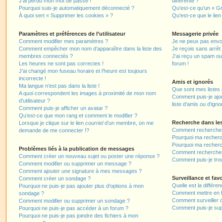
J’ai perdu mon mot de passe !
différente ?
Pourquoi suis-je automatiquement déconnecté ?
Qu’est-ce qu’un « Gr
À quoi sert « Supprimer les cookies » ?
Qu’est-ce que le lien
Paramètres et préférences de l’utilisateur
Messagerie privée
Comment modifier mes paramètres ?
Je ne peux pas envo
Comment empêcher mon nom d’apparaître dans la liste des
Je reçois sans arrêt
membres connectés ?
J’ai reçu un spam ou
Les heures ne sont pas correctes !
forum !
J’ai changé mon fuseau horaire et l’heure est toujours
incorrecte !
Amis et ignorés
Ma langue n’est pas dans la liste !
Que sont mes listes 
A quoi correspondent les images à proximité de mon nom
Comment puis-je ajou
d’utilisateur ?
liste d’amis ou d’igno
Comment puis-je afficher un avatar ?
Qu’est-ce que mon rang et comment le modifier ?
Recherche dans le
Lorsque je clique sur le lien
courriel
d’un membre, on me
Comment rechercher
demande de me connecter !?
Pourquoi ma recherc
Pourquoi ma recherc
Problèmes liés à la publication de messages
Comment recherche
Comment créer un nouveau sujet ou poster une réponse ?
Comment puis-je tro
Comment modifier ou supprimer un message ?
Comment ajouter une signature à mes messages ?
Surveillance et favo
Comment créer un sondage ?
Quelle est la différen
Pourquoi ne puis-je pas ajouter plus d’options à mon
Comment mettre en fa
sondage ?
Comment surveiller 
Comment modifier ou supprimer un sondage ?
Comment puis-je sup
Pourquoi ne puis-je pas accéder à un forum ?
Pourquoi ne puis-je pas joindre des fichiers à mon