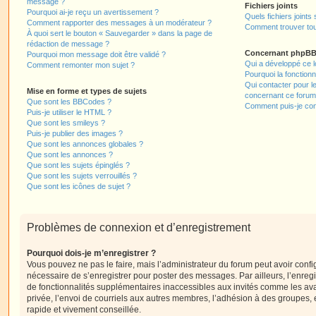
message ?
Fichiers joints
Pourquoi ai-je reçu un avertissement ?
Quels fichiers joints
Comment rapporter des messages à un modérateur ?
Comment trouver tous
À quoi sert le bouton « Sauvegarder » dans la page de
rédaction de message ?
Concernant phpB
Pourquoi mon message doit être validé ?
Qui a développé ce l
Comment remonter mon sujet ?
Pourquoi la fonctionn
Qui contacter pour l
Mise en forme et types de sujets
concernant ce forum
Que sont les BBCodes ?
Comment puis-je cont
Puis-je utiliser le HTML ?
Que sont les smileys ?
Puis-je publier des images ?
Que sont les annonces globales ?
Que sont les annonces ?
Que sont les sujets épinglés ?
Que sont les sujets verrouillés ?
Que sont les icônes de sujet ?
Problèmes de connexion et d’enregistrement
Pourquoi dois-je m’enregistrer ?
Vous pouvez ne pas le faire, mais l’administrateur du forum peut avoir configu
nécessaire de s’enregistrer pour poster des messages. Par ailleurs, l’enreg
de fonctionnalités supplémentaires inaccessibles aux invités comme les av
privée, l’envoi de courriels aux autres membres, l’adhésion à des groupes, 
rapide et vivement conseillée.