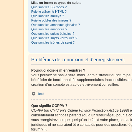
Mise en forme et types de sujets
Que sont les BBCodes ?
Puis-je utiliser le HTML ?
Que sont les smileys ?
Puis-je publier des images ?
Que sont les annonces globales ?
Que sont les annonces ?
Que sont les sujets épinglés ?
Que sont les sujets verrouillés ?
Que sont les icônes de sujet ?
Problèmes de connexion et d’enregistrement
Pourquoi dois-je m’enregistrer ?
Vous pouvez ne pas le faire, mais l’administrateur du forum peu
bénéficier de fonctionnalités supplémentaires inaccessibles au
création d’un compte est rapide et vivement conseillée.
Haut
Que signifie COPPA ?
COPPA (ou
Children’s Online Privacy Protection Act
de 1998) es
consentement écrit des parents (ou d’un tuteur légal) pour la c
vous enregistrez ou que quelqu’un le fait à votre place, contac
juridiques et ne sauraient être contactés pour des questions lé
forum ? ».