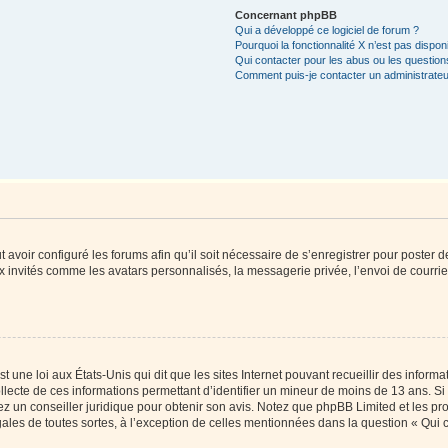
Concernant phpBB
Qui a développé ce logiciel de forum ?
Pourquoi la fonctionnalité X n’est pas dispon
Qui contacter pour les abus ou les questio
Comment puis-je contacter un administrateu
t avoir configuré les forums afin qu’il soit nécessaire de s’enregistrer pour poster
x invités comme les avatars personnalisés, la messagerie privée, l’envoi de courri
t une loi aux États-Unis qui dit que les sites Internet pouvant recueillir des infor
ollecte de ces informations permettant d’identifier un mineur de moins de 13 ans. S
tez un conseiller juridique pour obtenir son avis. Notez que phpBB Limited et les pr
gales de toutes sortes, à l’exception de celles mentionnées dans la question « Qui