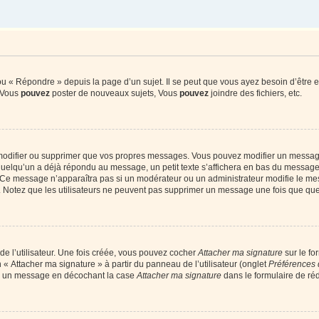
 « Répondre » depuis la page d’un sujet. Il se peut que vous ayez besoin d’être e
: Vous
pouvez
poster de nouveaux sujets, Vous
pouvez
joindre des fichiers, etc.
modifier ou supprimer que vos propres messages. Vous pouvez modifier un message
lqu’un a déjà répondu au message, un petit texte s’affichera en bas du message ind
n. Ce message n’apparaîtra pas si un modérateur ou un administrateur modifie le mes
ive. Notez que les utilisateurs ne peuvent pas supprimer un message une fois que qu
e l’utilisateur. Une fois créée, vous pouvez cocher
Attacher ma signature
sur le fo
 « Attacher ma signature » à partir du panneau de l’utilisateur (onglet
Préférences 
 à un message en décochant la case
Attacher ma signature
dans le formulaire de ré