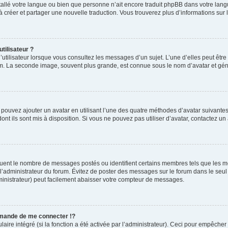
installé votre langue ou bien que personne n’ait encore traduit phpBB dans votre l
s à créer et partager une nouvelle traduction. Vous trouverez plus d’informations sur l
tilisateur ?
utilisateur lorsque vous consultez les messages d’un sujet. L’une d’elles peut êtr
rum. La seconde image, souvent plus grande, est connue sous le nom d’avatar et 
s pouvez ajouter un avatar en utilisant l’une des quatre méthodes d’avatar suivantes 
ont ils sont mis à disposition. Si vous ne pouvez pas utiliser d’avatar, contactez un
iquent le nombre de messages postés ou identifient certains membres tels que les 
ar l’administrateur du forum. Évitez de poster des messages sur le forum dans le seu
ministrateur) peut facilement abaisser votre compteur de messages.
mande de me connecter !?
re intégré (si la fonction a été activée par l’administrateur). Ceci pour empêcher l’u