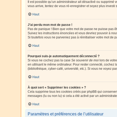
Il est possible qu’un administrateur ait désactivé ou supprimé 
vous arrive, tentez de vous ré-enregistrer et soyez plus investi s
Haut
J’ai perdu mon mot de passe !
Pas de panique ! Bien que votre mot de passe ne puisse pas être
Suivez les instructions énoncées et vous devriez pouvoir à no
Si toutefois vous ne parveniez pas à réinitialiser votre mot de 
Haut
Pourquoi suis-je automatiquement déconnecté ?
Si vous ne cochez pas la case
Se souvenir de moi
lors de votr
en utilisant le même ordinateur. Pour rester connecté, cochez 
(bibliothèque, cyber-café, université, etc.). Si vous ne voyez pa
Haut
À quoi sert « Supprimer les cookies » ?
Cela supprime tous les cookies créés par phpBB qui conservent v
messages (lu ou non lu) si cela a été activé par un administra
Haut
Paramètres et préférences de l’utilisateur