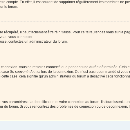
votre compte. En effet, il est courant de supprimer régulièrement les membres ne pos
ur le forum.
 récupéré, il peut facilement être réinitialisé. Pour ce faire, rendez vous sur la p
uveau vous connecter.
passe, contactez un administrateur du forum.
e connexion, vous ne resterez connecté que pendant une durée déterminée. Cela em
la case
Se souvenir de moi
lors de la connexion. Ce n’est pas recommandé si vous u
s cette case, cela signifie qu’un administrateur du forum a désactivé cette fonctionna
os paramètres d’authentification et votre connexion au forum. Ils fournissent aussi
teur du forum. Si vous rencontrez des problèmes de connexion ou de déconnexion, l