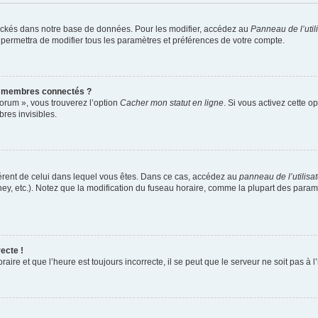
ockés dans notre base de données. Pour les modifier, accédez au
Panneau de l’util
 permettra de modifier tous les paramètres et préférences de votre compte.
s membres connectés ?
forum », vous trouverez l’option
Cacher mon statut en ligne
. Si vous activez cette o
es invisibles.
ifférent de celui dans lequel vous êtes. Dans ce cas, accédez au
panneau de l’utilisa
ney, etc.). Notez que la modification du fuseau horaire, comme la plupart des para
ecte !
aire et que l’heure est toujours incorrecte, il se peut que le serveur ne soit pas à