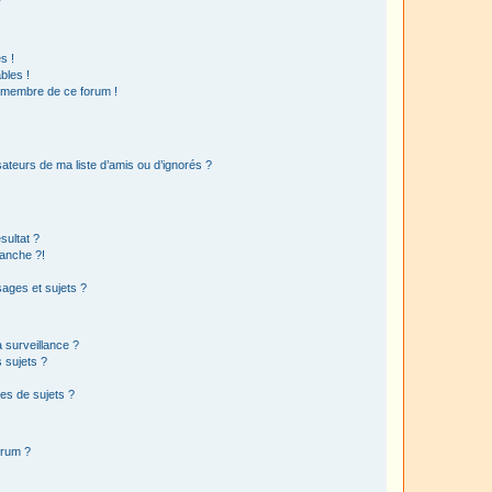
?
s !
bles !
n membre de ce forum !
ateurs de ma liste d’amis ou d’ignorés ?
sultat ?
anche ?!
ages et sujets ?
a surveillance ?
 sujets ?
es de sujets ?
orum ?