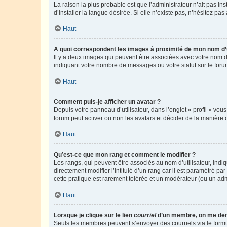
La raison la plus probable est que l’administrateur n’ait pas 
d’installer la langue désirée. Si elle n’existe pas, n’hésitez pa
Haut
A quoi correspondent les images à proximité de mon nom d’u
Il y a deux images qui peuvent être associées avec votre nom d’
indiquant votre nombre de messages ou votre statut sur le fo
Haut
Comment puis-je afficher un avatar ?
Depuis votre panneau d’utilisateur, dans l’onglet « profil » vou
forum peut activer ou non les avatars et décider de la manière d
Haut
Qu’est-ce que mon rang et comment le modifier ?
Les rangs, qui peuvent être associés au nom d’utilisateur, ind
directement modifier l’intitulé d’un rang car il est paramétré p
cette pratique est rarement tolérée et un modérateur (ou un ad
Haut
Lorsque je clique sur le lien
courriel
d’un membre, on me de
Seuls les membres peuvent s’envoyer des courriels via le formulai