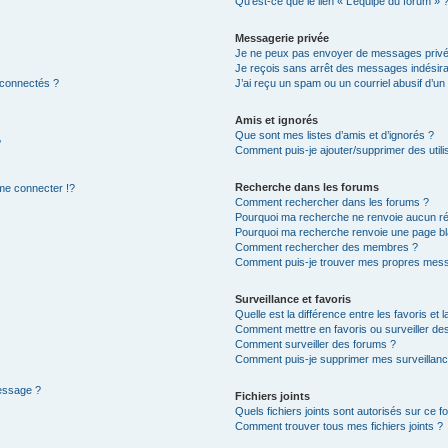
Qu’est-ce que le lien « L’équipe du forum » 
Messagerie privée
Je ne peux pas envoyer de messages privé
Je reçois sans arrêt des messages indésira
 connectés ?
J’ai reçu un spam ou un courriel abusif d’u
Amis et ignorés
Que sont mes listes d’amis et d’ignorés ?
?
Comment puis-je ajouter/supprimer des utilis
Recherche dans les forums
e connecter !?
Comment rechercher dans les forums ?
Pourquoi ma recherche ne renvoie aucun ré
Pourquoi ma recherche renvoie une page bl
Comment rechercher des membres ?
Comment puis-je trouver mes propres mess
Surveillance et favoris
Quelle est la différence entre les favoris et l
Comment mettre en favoris ou surveiller des
Comment surveiller des forums ?
Comment puis-je supprimer mes surveillanc
message ?
Fichiers joints
Quels fichiers joints sont autorisés sur ce f
Comment trouver tous mes fichiers joints ?