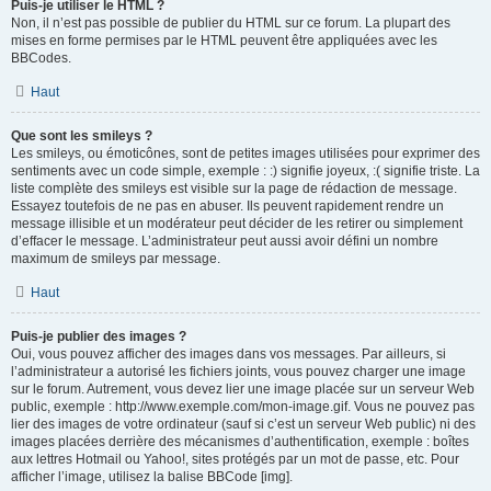
Puis-je utiliser le HTML ?
Non, il n’est pas possible de publier du HTML sur ce forum. La plupart des
mises en forme permises par le HTML peuvent être appliquées avec les
BBCodes.
Haut
Que sont les smileys ?
Les smileys, ou émoticônes, sont de petites images utilisées pour exprimer des
sentiments avec un code simple, exemple : :) signifie joyeux, :( signifie triste. La
liste complète des smileys est visible sur la page de rédaction de message.
Essayez toutefois de ne pas en abuser. Ils peuvent rapidement rendre un
message illisible et un modérateur peut décider de les retirer ou simplement
d’effacer le message. L’administrateur peut aussi avoir défini un nombre
maximum de smileys par message.
Haut
Puis-je publier des images ?
Oui, vous pouvez afficher des images dans vos messages. Par ailleurs, si
l’administrateur a autorisé les fichiers joints, vous pouvez charger une image
sur le forum. Autrement, vous devez lier une image placée sur un serveur Web
public, exemple : http://www.exemple.com/mon-image.gif. Vous ne pouvez pas
lier des images de votre ordinateur (sauf si c’est un serveur Web public) ni des
images placées derrière des mécanismes d’authentification, exemple : boîtes
aux lettres Hotmail ou Yahoo!, sites protégés par un mot de passe, etc. Pour
afficher l’image, utilisez la balise BBCode [img].