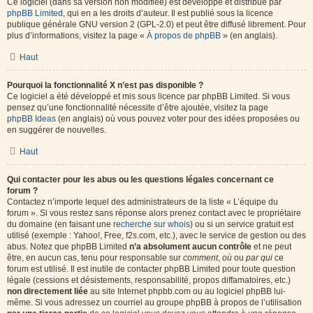
Ce logiciel (dans sa version non modifiée) est développé et distribué par
phpBB Limited
, qui en a les droits d’auteur. Il est publié sous la licence
publique générale GNU version 2 (GPL-2.0) et peut être diffusé librement. Pour
plus d’informations, visitez la page «
À propos de phpBB
» (en anglais).
Haut
Pourquoi la fonctionnalité X n’est pas disponible ?
Ce logiciel a été développé et mis sous licence par phpBB Limited. Si vous
pensez qu’une fonctionnalité nécessite d’être ajoutée, visitez la page
phpBB Ideas
(en anglais) où vous pouvez voter pour des idées proposées ou
en suggérer de nouvelles.
Haut
Qui contacter pour les abus ou les questions légales concernant ce
forum ?
Contactez n’importe lequel des administrateurs de la liste « L’équipe du
forum ». Si vous restez sans réponse alors prenez contact avec le propriétaire
du domaine (en faisant une
recherche sur whois
) ou si un service gratuit est
utilisé (exemple : Yahoo!, Free, f2s.com, etc.), avec le service de gestion ou des
abus. Notez que phpBB Limited
n’a absolument aucun contrôle
et ne peut
être, en aucun cas, tenu pour responsable sur
comment
,
où
ou
par qui
ce
forum est utilisé. Il est inutile de contacter phpBB Limited pour toute question
légale (cessions et désistements, responsabilité, propos diffamatoires, etc.)
non directement liée
au site Internet phpbb.com ou au logiciel phpBB lui-
même. Si vous adressez un courriel au groupe phpBB à propos de l’utilisation