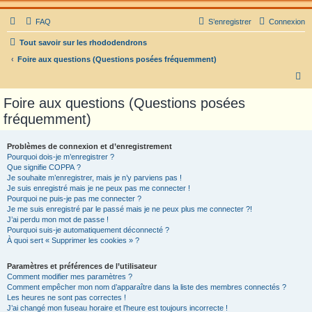
FAQ
S’enregistrer
Connexion
Tout savoir sur les rhododendrons
Foire aux questions (Questions posées fréquemment)
R
e
Foire aux questions (Questions posées
c
fréquemment)
h
e
Problèmes de connexion et d’enregistrement
Pourquoi dois-je m’enregistrer ?
r
Que signifie COPPA ?
c
Je souhaite m’enregistrer, mais je n’y parviens pas !
Je suis enregistré mais je ne peux pas me connecter !
h
Pourquoi ne puis-je pas me connecter ?
Je me suis enregistré par le passé mais je ne peux plus me connecter ?!
e
J’ai perdu mon mot de passe !
r
Pourquoi suis-je automatiquement déconnecté ?
À quoi sert « Supprimer les cookies » ?
Paramètres et préférences de l’utilisateur
Comment modifier mes paramètres ?
Comment empêcher mon nom d’apparaître dans la liste des membres connectés ?
Les heures ne sont pas correctes !
J’ai changé mon fuseau horaire et l’heure est toujours incorrecte !