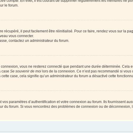
votre compte. En effet, il est courant de supprimer régulièrement les membres ne pos
ur le forum.
 récupéré, il peut facilement être réinitialisé. Pour ce faire, rendez vous sur la p
uveau vous connecter.
passe, contactez un administrateur du forum.
e connexion, vous ne resterez connecté que pendant une durée déterminée. Cela em
la case
Se souvenir de moi
lors de la connexion. Ce n’est pas recommandé si vous u
s cette case, cela signifie qu’un administrateur du forum a désactivé cette fonctionna
os paramètres d’authentification et votre connexion au forum. Ils fournissent aussi
teur du forum. Si vous rencontrez des problèmes de connexion ou de déconnexion, l