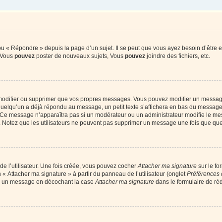
 « Répondre » depuis la page d’un sujet. Il se peut que vous ayez besoin d’être e
: Vous
pouvez
poster de nouveaux sujets, Vous
pouvez
joindre des fichiers, etc.
modifier ou supprimer que vos propres messages. Vous pouvez modifier un message
lqu’un a déjà répondu au message, un petit texte s’affichera en bas du message ind
n. Ce message n’apparaîtra pas si un modérateur ou un administrateur modifie le mes
ive. Notez que les utilisateurs ne peuvent pas supprimer un message une fois que qu
e l’utilisateur. Une fois créée, vous pouvez cocher
Attacher ma signature
sur le fo
 « Attacher ma signature » à partir du panneau de l’utilisateur (onglet
Préférences 
 à un message en décochant la case
Attacher ma signature
dans le formulaire de ré