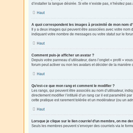
d’installer la langue désirée. Si elle n’existe pas, n’hésitez pa
Haut
A quoi correspondent les images à proximité de mon nom d’u
Il y a deux images qui peuvent être associées avec votre nom d’
indiquant votre nombre de messages ou votre statut sur le fo
Haut
Comment puis-je afficher un avatar ?
Depuis votre panneau d’utilisateur, dans l’onglet « profil » vou
forum peut activer ou non les avatars et décider de la manière d
Haut
Qu’est-ce que mon rang et comment le modifier ?
Les rangs, qui peuvent être associés au nom d’utilisateur, ind
directement modifier l’intitulé d’un rang car il est paramétré p
cette pratique est rarement tolérée et un modérateur (ou un ad
Haut
Lorsque je clique sur le lien
courriel
d’un membre, on me de
Seuls les membres peuvent s’envoyer des courriels via le formulai