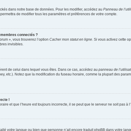
ockés dans notre base de données. Pour les modifier, accédez au
Panneau de l’util
 permettra de modifier tous les paramètres et préférences de votre compte.
s membres connectés ?
forum », vous trouverez l’option
Cacher mon statut en ligne
. Si vous activez cette o
es invisibles.
ifférent de celui dans lequel vous êtes. Dans ce cas, accédez au
panneau de l’utilisa
ney, etc.). Notez que la modification du fuseau horaire, comme la plupart des para
ecte !
aire et que l’heure est toujours incorrecte, il se peut que le serveur ne soit pas à
installé votre langue ou bien que personne n’ait encore traduit phpBB dans votre l