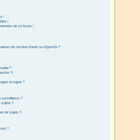
?
s !
bles !
n membre de ce forum !
ateurs de ma liste d’amis ou d’ignorés ?
sultat ?
anche ?!
ages et sujets ?
a surveillance ?
 sujets ?
es de sujets ?
orum ?