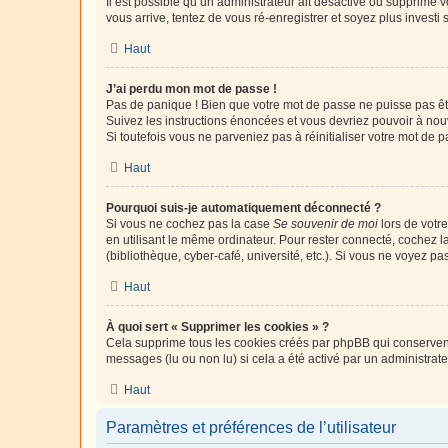
Il est possible qu’un administrateur ait désactivé ou supprimé 
vous arrive, tentez de vous ré-enregistrer et soyez plus investi s
Haut
J’ai perdu mon mot de passe !
Pas de panique ! Bien que votre mot de passe ne puisse pas être
Suivez les instructions énoncées et vous devriez pouvoir à no
Si toutefois vous ne parveniez pas à réinitialiser votre mot de 
Haut
Pourquoi suis-je automatiquement déconnecté ?
Si vous ne cochez pas la case
Se souvenir de moi
lors de votr
en utilisant le même ordinateur. Pour rester connecté, cochez 
(bibliothèque, cyber-café, université, etc.). Si vous ne voyez pa
Haut
À quoi sert « Supprimer les cookies » ?
Cela supprime tous les cookies créés par phpBB qui conservent v
messages (lu ou non lu) si cela a été activé par un administra
Haut
Paramètres et préférences de l’utilisateur