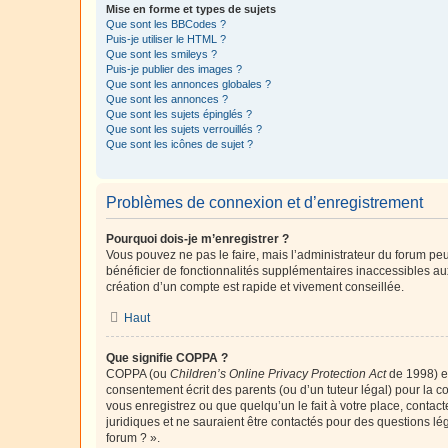
Mise en forme et types de sujets
Que sont les BBCodes ?
Puis-je utiliser le HTML ?
Que sont les smileys ?
Puis-je publier des images ?
Que sont les annonces globales ?
Que sont les annonces ?
Que sont les sujets épinglés ?
Que sont les sujets verrouillés ?
Que sont les icônes de sujet ?
Problèmes de connexion et d’enregistrement
Pourquoi dois-je m’enregistrer ?
Vous pouvez ne pas le faire, mais l’administrateur du forum peu
bénéficier de fonctionnalités supplémentaires inaccessibles au
création d’un compte est rapide et vivement conseillée.
Haut
Que signifie COPPA ?
COPPA (ou
Children’s Online Privacy Protection Act
de 1998) es
consentement écrit des parents (ou d’un tuteur légal) pour la c
vous enregistrez ou que quelqu’un le fait à votre place, contac
juridiques et ne sauraient être contactés pour des questions lé
forum ? ».