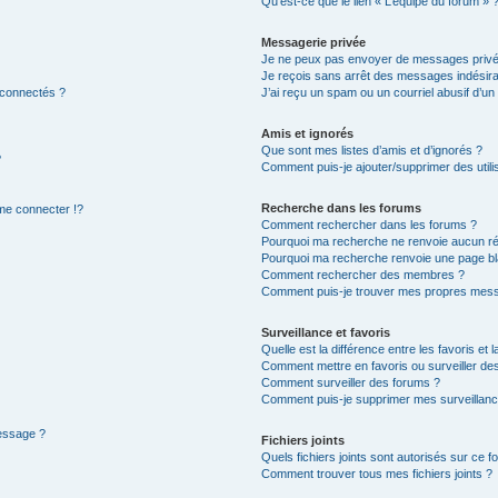
Qu’est-ce que le lien « L’équipe du forum » 
Messagerie privée
Je ne peux pas envoyer de messages privé
Je reçois sans arrêt des messages indésira
 connectés ?
J’ai reçu un spam ou un courriel abusif d’u
Amis et ignorés
Que sont mes listes d’amis et d’ignorés ?
?
Comment puis-je ajouter/supprimer des utilis
Recherche dans les forums
e connecter !?
Comment rechercher dans les forums ?
Pourquoi ma recherche ne renvoie aucun ré
Pourquoi ma recherche renvoie une page bl
Comment rechercher des membres ?
Comment puis-je trouver mes propres mess
Surveillance et favoris
Quelle est la différence entre les favoris et l
Comment mettre en favoris ou surveiller des
Comment surveiller des forums ?
Comment puis-je supprimer mes surveillanc
message ?
Fichiers joints
Quels fichiers joints sont autorisés sur ce f
Comment trouver tous mes fichiers joints ?