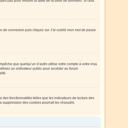
tant pas pour réduire la taille de la base de données. Si cela
age de connexion puis cliquez sur
J’ai oublié mon mot de passe
.
pêche que quelqu’un d’autre utilise votre compte à votre insu
tilisez un ordinateur public pour accéder au forum
lité.
 des fonctionnalités telles que les indicateurs de lecture des
a suppression des cookies pourrait les résoudre.