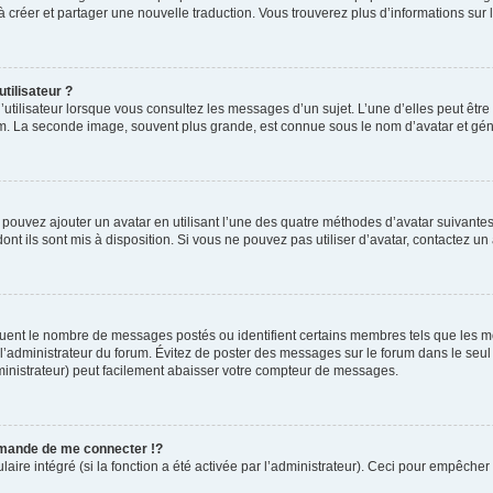
s à créer et partager une nouvelle traduction. Vous trouverez plus d’informations sur l
tilisateur ?
utilisateur lorsque vous consultez les messages d’un sujet. L’une d’elles peut êtr
rum. La seconde image, souvent plus grande, est connue sous le nom d’avatar et 
s pouvez ajouter un avatar en utilisant l’une des quatre méthodes d’avatar suivantes 
ont ils sont mis à disposition. Si vous ne pouvez pas utiliser d’avatar, contactez un
iquent le nombre de messages postés ou identifient certains membres tels que les 
ar l’administrateur du forum. Évitez de poster des messages sur le forum dans le seu
ministrateur) peut facilement abaisser votre compteur de messages.
mande de me connecter !?
re intégré (si la fonction a été activée par l’administrateur). Ceci pour empêcher l’u