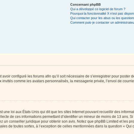
Concernant phpBB
Qui a développé ce logiciel de forum ?
Pourquoi la fonctionnalité X n’est pas dispon
Qui contacter pour les abus ou les questio
Comment puis-je contacter un administrateu
t avoir configuré les forums afin qu’il soit nécessaire de s’enregistrer pour poster
x invités comme les avatars personnalisés, la messagerie privée, l’envoi de courri
t une loi aux États-Unis qui dit que les sites Internet pouvant recueillir des infor
ollecte de ces informations permettant d’identifier un mineur de moins de 13 ans. S
tez un conseiller juridique pour obtenir son avis. Notez que phpBB Limited et les pr
gales de toutes sortes, à l’exception de celles mentionnées dans la question « Qui