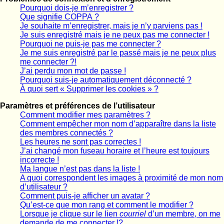
Pourquoi dois-je m’enregistrer ?
Que signifie COPPA ?
Je souhaite m’enregistrer, mais je n’y parviens pas !
Je suis enregistré mais je ne peux pas me connecter !
Pourquoi ne puis-je pas me connecter ?
Je me suis enregistré par le passé mais je ne peux plus
me connecter ?!
J’ai perdu mon mot de passe !
Pourquoi suis-je automatiquement déconnecté ?
À quoi sert « Supprimer les cookies » ?
Paramètres et préférences de l’utilisateur
Comment modifier mes paramètres ?
Comment empêcher mon nom d’apparaître dans la liste
des membres connectés ?
Les heures ne sont pas correctes !
J’ai changé mon fuseau horaire et l’heure est toujours
incorrecte !
Ma langue n’est pas dans la liste !
A quoi correspondent les images à proximité de mon nom
d’utilisateur ?
Comment puis-je afficher un avatar ?
Qu’est-ce que mon rang et comment le modifier ?
Lorsque je clique sur le lien
courriel
d’un membre, on me
demande de me connecter !?