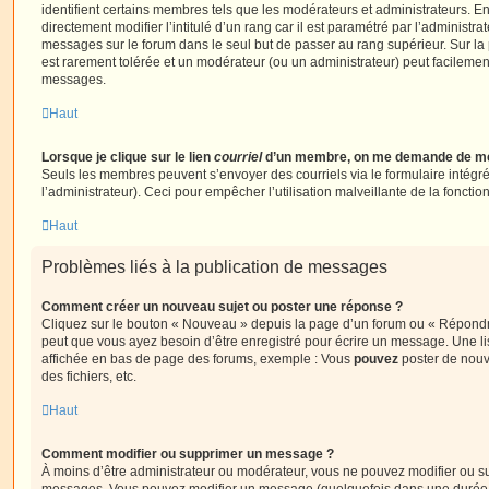
identifient certains membres tels que les modérateurs et administrateurs. 
directement modifier l’intitulé d’un rang car il est paramétré par l’administr
messages sur le forum dans le seul but de passer au rang supérieur. Sur la 
est rarement tolérée et un modérateur (ou un administrateur) peut facileme
messages.
Haut
Lorsque je clique sur le lien
courriel
d’un membre, on me demande de me
Seuls les membres peuvent s’envoyer des courriels via le formulaire intégré (
l’administrateur). Ceci pour empêcher l’utilisation malveillante de la fonctionn
Haut
Problèmes liés à la publication de messages
Comment créer un nouveau sujet ou poster une réponse ?
Cliquez sur le bouton « Nouveau » depuis la page d’un forum ou « Répondre 
peut que vous ayez besoin d’être enregistré pour écrire un message. Une li
affichée en bas de page des forums, exemple : Vous
pouvez
poster de nouv
des fichiers, etc.
Haut
Comment modifier ou supprimer un message ?
À moins d’être administrateur ou modérateur, vous ne pouvez modifier ou 