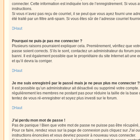
connecter. Cette information est indiquée lors de l’enregistrement. Si vous a
instructions.
Si vous n’avez pas reçu de courriel, il se peut que vous ayez fourni une adre
été traité par un filtre anti-spam. Si vous êtes sûr de l’adresse courriel fourn
Haut
Pourquoi ne puis-je pas me connecter ?
Plusieurs raisons pourraient expliquer cela. Premièrement, vérifiez que votre
passe soient corrects. S’ils le sont, contactez un administrateur du forum po
banni. Il est également possible que le propriétaire du site Internet ait une 
et qu’il devra la corriger.
Haut
Je me suis enregistré par le passé mais je ne peux plus me connecter ?
Il est possible qu’un administrateur ait désactivé ou supprimé votre compte. 
régulièrement les membres ne postant pas pour réduire la taille de la base 
tentez de vous ré-enregistrer et soyez plus investi sur le forum.
Haut
J’ai perdu mon mot de passe !
Pas de panique ! Bien que votre mot de passe ne puisse pas être récupéré, il 
Pour ce faire, rendez vous sur la page de connexion puis cliquez sur
J’ai o
instructions énoncées et vous devriez pouvoir à nouveau vous connecter.