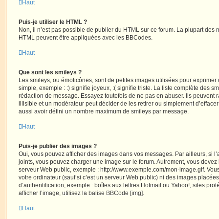
Haut
Puis-je utiliser le HTML ?
Non, il n’est pas possible de publier du HTML sur ce forum. La plupart des 
HTML peuvent être appliquées avec les BBCodes.
Haut
Que sont les smileys ?
Les smileys, ou émoticônes, sont de petites images utilisées pour exprime
simple, exemple : :) signifie joyeux, :( signifie triste. La liste complète des s
rédaction de message. Essayez toutefois de ne pas en abuser. Ils peuvent
illisible et un modérateur peut décider de les retirer ou simplement d’efface
aussi avoir défini un nombre maximum de smileys par message.
Haut
Puis-je publier des images ?
Oui, vous pouvez afficher des images dans vos messages. Par ailleurs, si l’a
joints, vous pouvez charger une image sur le forum. Autrement, vous devez 
serveur Web public, exemple : http://www.exemple.com/mon-image.gif. Vou
votre ordinateur (sauf si c’est un serveur Web public) ni des images placé
d’authentification, exemple : boîtes aux lettres Hotmail ou Yahoo!, sites pro
afficher l’image, utilisez la balise BBCode [img].
Haut