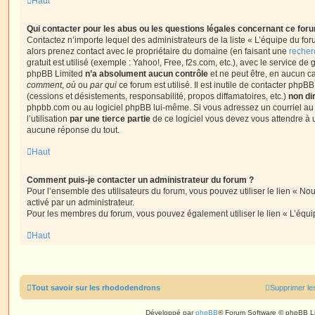
Haut
Qui contacter pour les abus ou les questions légales concernant ce for
Contactez n’importe lequel des administrateurs de la liste « L’équipe du fo
alors prenez contact avec le propriétaire du domaine (en faisant une
recher
gratuit est utilisé (exemple : Yahoo!, Free, f2s.com, etc.), avec le service d
phpBB Limited
n’a absolument aucun contrôle
et ne peut être, en aucun c
comment
,
où
ou
par qui
ce forum est utilisé. Il est inutile de contacter phpB
(cessions et désistements, responsabilité, propos diffamatoires, etc.)
non di
phpbb.com ou au logiciel phpBB lui-même. Si vous adressez un courriel a
l’utilisation
par une tierce partie
de ce logiciel vous devez vous attendre à 
aucune réponse du tout.
Haut
Comment puis-je contacter un administrateur du forum ?
Pour l’ensemble des utilisateurs du forum, vous pouvez utiliser le lien « Nous
activé par un administrateur.
Pour les membres du forum, vous pouvez également utiliser le lien « L’équi
Haut
Tout savoir sur les rhododendrons
Supprimer le
Développé par
phpBB
® Forum Software © phpBB L