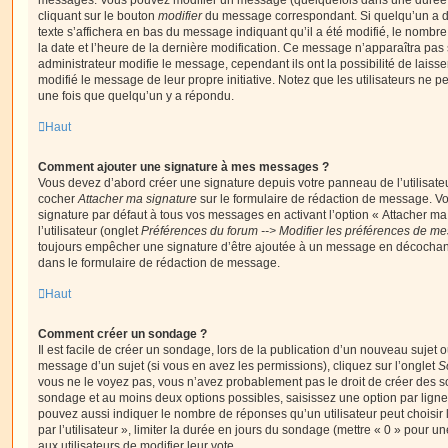
messages. Vous pouvez modifier un message (quelquefois dans une durée l
cliquant sur le bouton
modifier
du message correspondant. Si quelqu’un a d
texte s’affichera en bas du message indiquant qu’il a été modifié, le nombre 
la date et l’heure de la dernière modification. Ce message n’apparaîtra pas
administrateur modifie le message, cependant ils ont la possibilité de laisse
modifié le message de leur propre initiative. Notez que les utilisateurs n
une fois que quelqu’un y a répondu.
Haut
Comment ajouter une signature à mes messages ?
Vous devez d’abord créer une signature depuis votre panneau de l’utilisate
cocher
Attacher ma signature
sur le formulaire de rédaction de message. Vo
signature par défaut à tous vos messages en activant l’option « Attacher ma
l’utilisateur (onglet
Préférences du forum --> Modifier les préférences de m
toujours empêcher une signature d’être ajoutée à un message en décochan
dans le formulaire de rédaction de message.
Haut
Comment créer un sondage ?
Il est facile de créer un sondage, lors de la publication d’un nouveau sujet 
message d’un sujet (si vous en avez les permissions), cliquez sur l’onglet
S
vous ne le voyez pas, vous n’avez probablement pas le droit de créer des so
sondage et au moins deux options possibles, saisissez une option par lig
pouvez aussi indiquer le nombre de réponses qu’un utilisateur peut choisir 
par l’utilisateur », limiter la durée en jours du sondage (mettre « 0 » pour un
aux utilisateurs de modifier leur vote.