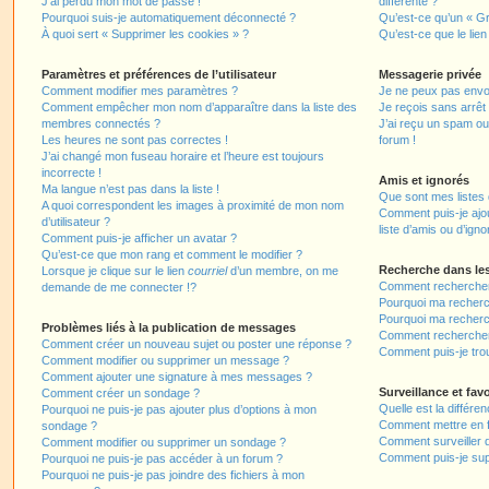
J’ai perdu mon mot de passe !
différente ?
Pourquoi suis-je automatiquement déconnecté ?
Qu’est-ce qu’un « Gr
À quoi sert « Supprimer les cookies » ?
Qu’est-ce que le lien
Paramètres et préférences de l’utilisateur
Messagerie privée
Comment modifier mes paramètres ?
Je ne peux pas envo
Comment empêcher mon nom d’apparaître dans la liste des
Je reçois sans arrêt
membres connectés ?
J’ai reçu un spam ou
Les heures ne sont pas correctes !
forum !
J’ai changé mon fuseau horaire et l’heure est toujours
incorrecte !
Amis et ignorés
Ma langue n’est pas dans la liste !
Que sont mes listes 
A quoi correspondent les images à proximité de mon nom
Comment puis-je ajou
d’utilisateur ?
liste d’amis ou d’igno
Comment puis-je afficher un avatar ?
Qu’est-ce que mon rang et comment le modifier ?
Recherche dans le
Lorsque je clique sur le lien
courriel
d’un membre, on me
Comment rechercher
demande de me connecter !?
Pourquoi ma recherc
Pourquoi ma recherc
Problèmes liés à la publication de messages
Comment recherche
Comment créer un nouveau sujet ou poster une réponse ?
Comment puis-je tro
Comment modifier ou supprimer un message ?
Comment ajouter une signature à mes messages ?
Surveillance et favo
Comment créer un sondage ?
Quelle est la différen
Pourquoi ne puis-je pas ajouter plus d’options à mon
Comment mettre en fa
sondage ?
Comment surveiller 
Comment modifier ou supprimer un sondage ?
Comment puis-je sup
Pourquoi ne puis-je pas accéder à un forum ?
Pourquoi ne puis-je pas joindre des fichiers à mon