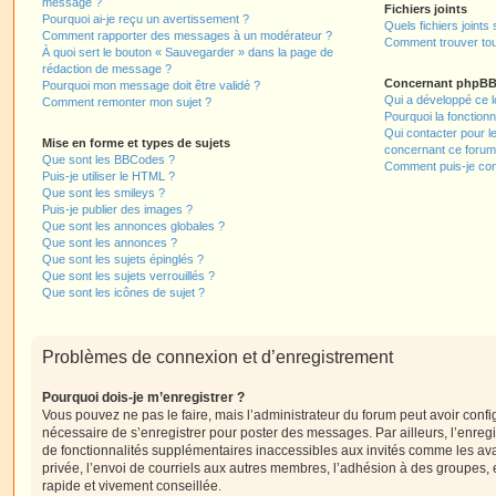
message ?
Fichiers joints
Pourquoi ai-je reçu un avertissement ?
Quels fichiers joints
Comment rapporter des messages à un modérateur ?
Comment trouver tous
À quoi sert le bouton « Sauvegarder » dans la page de
rédaction de message ?
Concernant phpB
Pourquoi mon message doit être validé ?
Qui a développé ce l
Comment remonter mon sujet ?
Pourquoi la fonctionn
Qui contacter pour l
Mise en forme et types de sujets
concernant ce forum
Que sont les BBCodes ?
Comment puis-je cont
Puis-je utiliser le HTML ?
Que sont les smileys ?
Puis-je publier des images ?
Que sont les annonces globales ?
Que sont les annonces ?
Que sont les sujets épinglés ?
Que sont les sujets verrouillés ?
Que sont les icônes de sujet ?
Problèmes de connexion et d’enregistrement
Pourquoi dois-je m’enregistrer ?
Vous pouvez ne pas le faire, mais l’administrateur du forum peut avoir configu
nécessaire de s’enregistrer pour poster des messages. Par ailleurs, l’enreg
de fonctionnalités supplémentaires inaccessibles aux invités comme les av
privée, l’envoi de courriels aux autres membres, l’adhésion à des groupes, 
rapide et vivement conseillée.