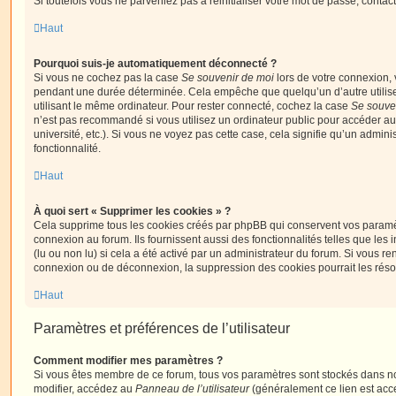
Si toutefois vous ne parveniez pas à réinitialiser votre mot de passe, contac
Haut
Pourquoi suis-je automatiquement déconnecté ?
Si vous ne cochez pas la case
Se souvenir de moi
lors de votre connexion,
pendant une durée déterminée. Cela empêche que quelqu’un d’autre utilise
utilisant le même ordinateur. Pour rester connecté, cochez la case
Se souve
n’est pas recommandé si vous utilisez un ordinateur public pour accéder au
université, etc.). Si vous ne voyez pas cette case, cela signifie qu’un admini
fonctionnalité.
Haut
À quoi sert « Supprimer les cookies » ?
Cela supprime tous les cookies créés par phpBB qui conservent vos paramètr
connexion au forum. Ils fournissent aussi des fonctionnalités telles que les
(lu ou non lu) si cela a été activé par un administrateur du forum. Si vous 
connexion ou de déconnexion, la suppression des cookies pourrait les réso
Haut
Paramètres et préférences de l’utilisateur
Comment modifier mes paramètres ?
Si vous êtes membre de ce forum, tous vos paramètres sont stockés dans n
modifier, accédez au
Panneau de l’utilisateur
(généralement ce lien est acce