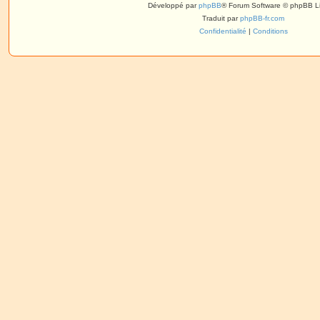
Développé par
phpBB
® Forum Software © phpBB L
Traduit par
phpBB-fr.com
Confidentialité
|
Conditions