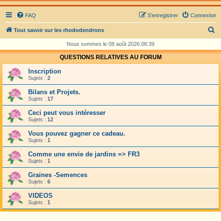
FAQ
S’enregistrer
Connexion
R
Tout savoir sur les rhododendrons
e
Nous sommes le 08 août 2026 08:39
c
QUESTIONS RELATIVES AU FORUM
h
Inscription
e
Sujets :
2
r
Bilans et Projets.
Sujets :
17
c
Ceci peut vous intéresser
h
Sujets :
12
e
Vous pouvez gagner ce cadeau.
r
Sujets :
1
Comme une envie de jardins => FR3
Sujets :
1
Graines -Semences
Sujets :
6
VIDEOS
Sujets :
1