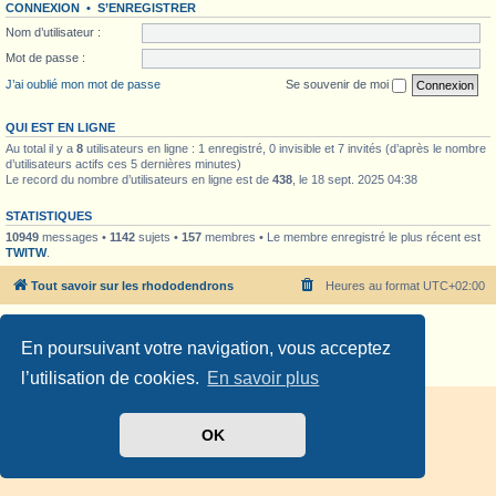
CONNEXION
•
S’ENREGISTRER
Nom d’utilisateur :
Mot de passe :
J’ai oublié mon mot de passe
Se souvenir de moi
QUI EST EN LIGNE
Au total il y a
8
utilisateurs en ligne : 1 enregistré, 0 invisible et 7 invités (d’après le nombre
d’utilisateurs actifs ces 5 dernières minutes)
Le record du nombre d’utilisateurs en ligne est de
438
, le 18 sept. 2025 04:38
STATISTIQUES
10949
messages •
1142
sujets •
157
membres • Le membre enregistré le plus récent est
TWITW
.
Tout savoir sur les rhododendrons
Heures au format
UTC+02:00
Développé par
phpBB
® Forum Software © phpBB Limited
En poursuivant votre navigation, vous acceptez
Traduit par
phpBB-fr.com
Confidentialité
|
Conditions
l’utilisation de cookies.
En savoir plus
OK