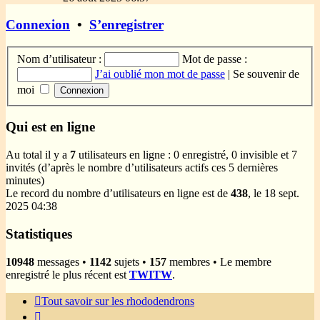
dernier
message
Connexion
•
S’enregistrer
Nom d’utilisateur :
Mot de passe :
J’ai oublié mon mot de passe
|
Se souvenir de
moi
Qui est en ligne
Au total il y a
7
utilisateurs en ligne : 0 enregistré, 0 invisible et 7
invités (d’après le nombre d’utilisateurs actifs ces 5 dernières
minutes)
Le record du nombre d’utilisateurs en ligne est de
438
, le 18 sept.
2025 04:38
Statistiques
10948
messages •
1142
sujets •
157
membres • Le membre
enregistré le plus récent est
TWITW
.
Tout savoir sur les rhododendrons