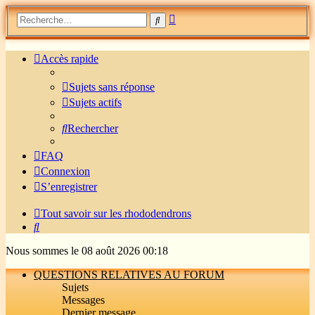
Recherche
Rechercher
avancée
Accès rapide
Sujets sans réponse
Sujets actifs
Rechercher
FAQ
Connexion
S’enregistrer
Tout savoir sur les rhododendrons
Rechercher
Nous sommes le 08 août 2026 00:18
QUESTIONS RELATIVES AU FORUM
Sujets
Messages
Dernier message