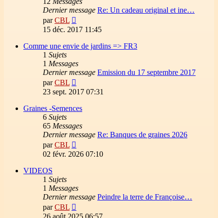
12
Messages
Dernier message
Re: Un cadeau original et ine…
Voir
par
CBL
le
15 déc. 2017 11:45
dernier
message
Comme une envie de jardins => FR3
1
Sujets
1
Messages
Dernier message
Emission du 17 septembre 2017
Voir
par
CBL
le
23 sept. 2017 07:31
dernier
message
Graines -Semences
6
Sujets
65
Messages
Dernier message
Re: Banques de graines 2026
Voir
par
CBL
le
02 févr. 2026 07:10
dernier
message
VIDEOS
1
Sujets
1
Messages
Dernier message
Peindre la terre de Françoise…
Voir
par
CBL
le
26 août 2025 06:57