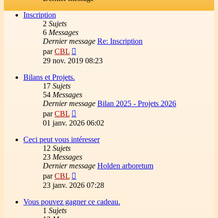
Inscription
2
Sujets
6
Messages
Dernier message
Re: Inscription
Voir
par
CBL
le
29 nov. 2019 08:23
dernier
message
Bilans et Projets.
17
Sujets
54
Messages
Dernier message
Bilan 2025 - Projets 2026
Voir
par
CBL
le
01 janv. 2026 06:02
dernier
message
Ceci peut vous intéresser
12
Sujets
23
Messages
Dernier message
Holden arboretum
Voir
par
CBL
le
23 janv. 2026 07:28
dernier
message
Vous pouvez gagner ce cadeau.
1
Sujets