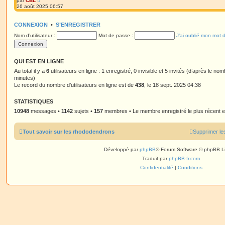
par
CBL
s
r
o
s
26 août 2025 06:57
n
i
a
i
r
g
e
l
e
CONNEXION
r
•
S’ENREGISTRER
e
m
d
Nom d’utilisateur :
e
Mot de passe :
J’ai oublié mon mot 
e
s
r
s
n
a
i
g
e
QUI EST EN LIGNE
e
r
Au total il y a
m
6
utilisateurs en ligne : 1 enregistré, 0 invisible et 5 invités (d’après le no
e
minutes)
s
Le record du nombre d’utilisateurs en ligne est de
438
, le 18 sept. 2025 04:38
s
a
g
STATISTIQUES
e
10948
messages •
1142
sujets •
157
membres • Le membre enregistré le plus récent 
Tout savoir sur les rhododendrons
Supprimer le
Développé par
phpBB
® Forum Software © phpBB L
Traduit par
phpBB-fr.com
Confidentialité
|
Conditions