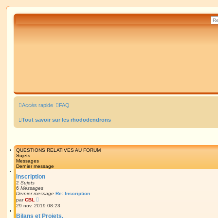
Accès rapide
FAQ
Tout savoir sur les rhododendrons
QUESTIONS RELATIVES AU FORUM
Sujets
Messages
Dernier message
Inscription
2
Sujets
6
Messages
Dernier message
Re: Inscription
V
par
CBL
o
29 nov. 2019 08:23
i
r
Bilans et Projets.