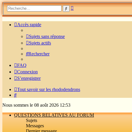
Recherche
Rechercher
avancée
Accès rapide
Sujets sans réponse
Sujets actifs
Rechercher
FAQ
Connexion
S’enregistrer
Tout savoir sur les rhododendrons
Rechercher
Nous sommes le 08 août 2026 12:53
QUESTIONS RELATIVES AU FORUM
Sujets
Messages
Dernier message