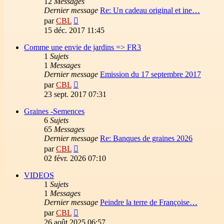
12
Messages
Dernier message
Re: Un cadeau original et ine…
Voir
par
CBL
le
15 déc. 2017 11:45
dernier
message
Comme une envie de jardins => FR3
1
Sujets
1
Messages
Dernier message
Emission du 17 septembre 2017
Voir
par
CBL
le
23 sept. 2017 07:31
dernier
message
Graines -Semences
6
Sujets
65
Messages
Dernier message
Re: Banques de graines 2026
Voir
par
CBL
le
02 févr. 2026 07:10
dernier
message
VIDEOS
1
Sujets
1
Messages
Dernier message
Peindre la terre de Françoise…
Voir
par
CBL
le
26 août 2025 06:57