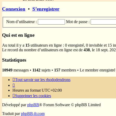
dernier
message
Connexion
•
S’enregistrer
Nom d’utilisateur :
Mot de passe :
Qui est en ligne
Au total il y a
15
utilisateurs en ligne : 0 enregistré, 0 invisible et 15 
Le record du nombre d’utilisateurs en ligne est de
438
, le 18 sept. 20
Statistiques
10949
messages •
1142
sujets •
157
membres • Le membre enregistré l
Tout savoir sur les rhododendrons
Heures au format
UTC+02:00
Supprimer les cookies
Développé par
phpBB
® Forum Software © phpBB Limited
Traduit par
phpBB-fr.com