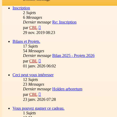
Inscription
2
Sujets
6
Messages
Dernier message
Re: Inscription
Voir
par
CBL
le
29 nov. 2019 08:23
dernier
message
Bilans et Projets.
17
Sujets
54
Messages
Dernier message
Bilan 2025 - Projets 2026
Voir
par
CBL
le
01 janv. 2026 06:02
dernier
message
Ceci peut vous intéresser
12
Sujets
23
Messages
Dernier message
Holden arboretum
Voir
par
CBL
le
23 janv. 2026 07:28
dernier
message
Vous pouvez gagner ce cadeau.
1
Sujets