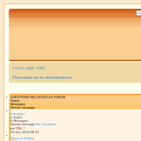
Accès rapide
FAQ
Tout savoir sur les rhododendrons
QUESTIONS RELATIVES AU FORUM
Sujets
Messages
Dernier message
Inscription
2
Sujets
6
Messages
Dernier message
Re: Inscription
V
par
CBL
o
29 nov. 2019 08:23
i
r
Bilans et Projets.