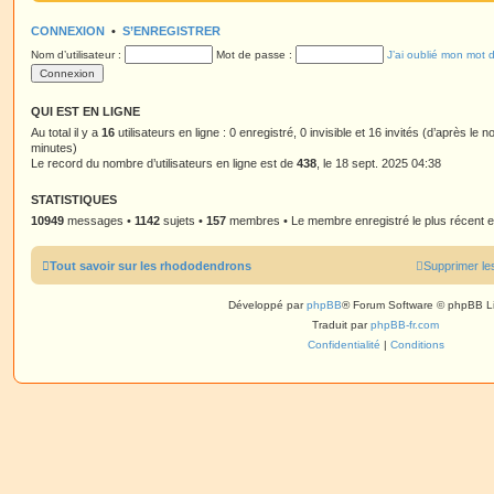
a
i
r
g
e
l
CONNEXION
•
S’ENREGISTRER
e
r
e
m
d
Nom d’utilisateur :
Mot de passe :
J’ai oublié mon mot 
e
e
s
r
s
n
a
i
g
e
QUI EST EN LIGNE
e
r
Au total il y a
m
16
utilisateurs en ligne : 0 enregistré, 0 invisible et 16 invités (d’après le 
e
minutes)
s
Le record du nombre d’utilisateurs en ligne est de
438
, le 18 sept. 2025 04:38
s
a
g
STATISTIQUES
e
10949
messages •
1142
sujets •
157
membres • Le membre enregistré le plus récent 
Tout savoir sur les rhododendrons
Supprimer le
Développé par
phpBB
® Forum Software © phpBB L
Traduit par
phpBB-fr.com
Confidentialité
|
Conditions