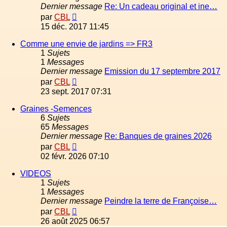
Dernier message
Re: Un cadeau original et ine…
Voir
par
CBL
le
15 déc. 2017 11:45
dernier
message
Comme une envie de jardins => FR3
1
Sujets
1
Messages
Dernier message
Emission du 17 septembre 2017
Voir
par
CBL
le
23 sept. 2017 07:31
dernier
message
Graines -Semences
6
Sujets
65
Messages
Dernier message
Re: Banques de graines 2026
Voir
par
CBL
le
02 févr. 2026 07:10
dernier
message
VIDEOS
1
Sujets
1
Messages
Dernier message
Peindre la terre de Françoise…
Voir
par
CBL
le
26 août 2025 06:57