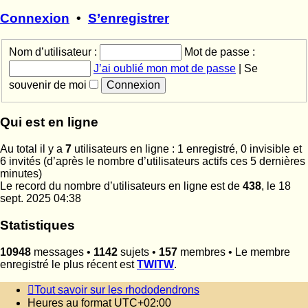
dernier
message
Connexion
•
S’enregistrer
Nom d’utilisateur :
Mot de passe :
J’ai oublié mon mot de passe
|
Se
souvenir de moi
Qui est en ligne
Au total il y a
7
utilisateurs en ligne : 1 enregistré, 0 invisible et
6 invités (d’après le nombre d’utilisateurs actifs ces 5 dernières
minutes)
Le record du nombre d’utilisateurs en ligne est de
438
, le 18
sept. 2025 04:38
Statistiques
10948
messages •
1142
sujets •
157
membres • Le membre
enregistré le plus récent est
TWITW
.
Tout savoir sur les rhododendrons
Heures au format
UTC+02:00