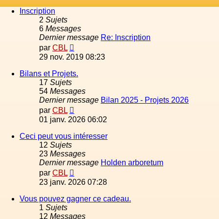
Inscription
2
Sujets
6
Messages
Dernier message
Re: Inscription
Voir
par
CBL
le
29 nov. 2019 08:23
dernier
message
Bilans et Projets.
17
Sujets
54
Messages
Dernier message
Bilan 2025 - Projets 2026
Voir
par
CBL
le
01 janv. 2026 06:02
dernier
message
Ceci peut vous intéresser
12
Sujets
23
Messages
Dernier message
Holden arboretum
Voir
par
CBL
le
23 janv. 2026 07:28
dernier
message
Vous pouvez gagner ce cadeau.
1
Sujets
12
Messages