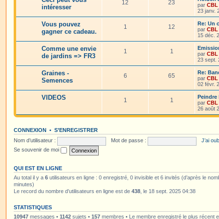
12
23
par
CBL
intéresser
23 janv.
Vous pouvez
Re: Un c
1
12
par
CBL
gagner ce cadeau.
15 déc. 
Comme une envie
Emissio
1
1
par
CBL
de jardins => FR3
23 sept.
Graines -
Re: Ban
6
65
par
CBL
Semences
02 févr.
VIDEOS
Peindre 
1
1
par
CBL
26 août 
CONNEXION
•
S’ENREGISTRER
Nom d’utilisateur :
Mot de passe :
J’ai ou
Se souvenir de moi
QUI EST EN LIGNE
Au total il y a
6
utilisateurs en ligne : 0 enregistré, 0 invisible et 6 invités (d’après le no
minutes)
Le record du nombre d’utilisateurs en ligne est de
438
, le 18 sept. 2025 04:38
STATISTIQUES
10947
messages •
1142
sujets •
157
membres • Le membre enregistré le plus récent 