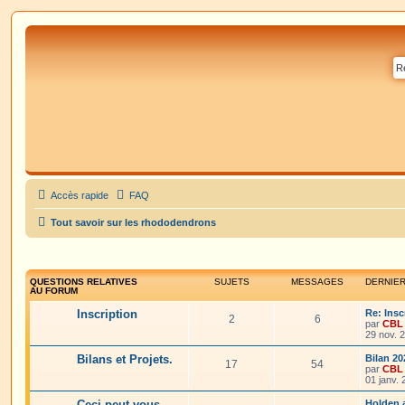
Accès rapide
FAQ
Tout savoir sur les rhododendrons
QUESTIONS RELATIVES
SUJETS
MESSAGES
DERNIE
AU FORUM
Inscription
Re: Insc
2
6
par
CBL
29 nov. 
Bilans et Projets.
Bilan 20
17
54
par
CBL
01 janv.
Ceci peut vous
Holden 