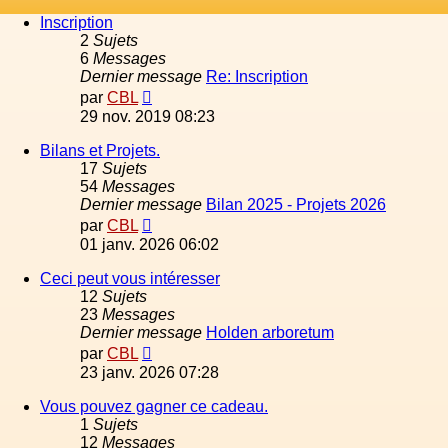
Inscription
2
Sujets
6
Messages
Dernier message
Re: Inscription
Voir
par
CBL
le
29 nov. 2019 08:23
dernier
message
Bilans et Projets.
17
Sujets
54
Messages
Dernier message
Bilan 2025 - Projets 2026
Voir
par
CBL
le
01 janv. 2026 06:02
dernier
message
Ceci peut vous intéresser
12
Sujets
23
Messages
Dernier message
Holden arboretum
Voir
par
CBL
le
23 janv. 2026 07:28
dernier
message
Vous pouvez gagner ce cadeau.
1
Sujets
12
Messages