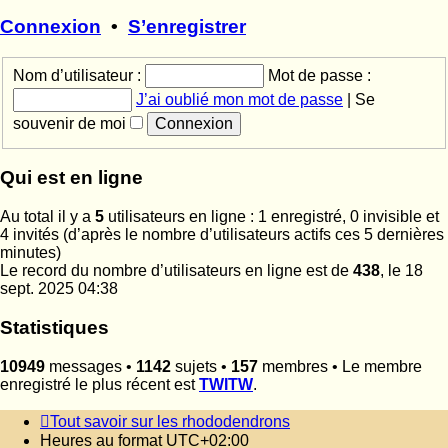
dernier
message
Connexion
•
S’enregistrer
Nom d’utilisateur :
Mot de passe :
J’ai oublié mon mot de passe
|
Se
souvenir de moi
Qui est en ligne
Au total il y a
5
utilisateurs en ligne : 1 enregistré, 0 invisible et
4 invités (d’après le nombre d’utilisateurs actifs ces 5 dernières
minutes)
Le record du nombre d’utilisateurs en ligne est de
438
, le 18
sept. 2025 04:38
Statistiques
10949
messages •
1142
sujets •
157
membres • Le membre
enregistré le plus récent est
TWITW
.
Tout savoir sur les rhododendrons
Heures au format
UTC+02:00