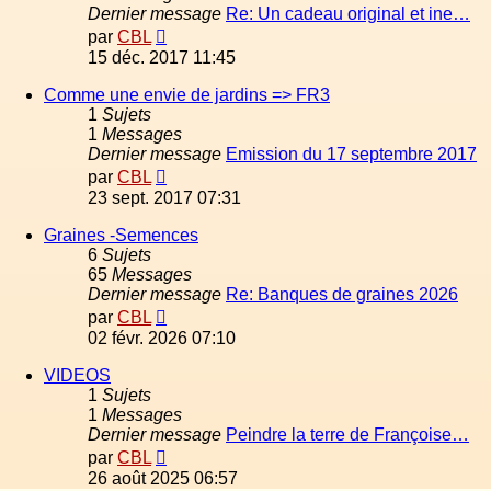
Dernier message
Re: Un cadeau original et ine…
Voir
par
CBL
le
15 déc. 2017 11:45
dernier
message
Comme une envie de jardins => FR3
1
Sujets
1
Messages
Dernier message
Emission du 17 septembre 2017
Voir
par
CBL
le
23 sept. 2017 07:31
dernier
message
Graines -Semences
6
Sujets
65
Messages
Dernier message
Re: Banques de graines 2026
Voir
par
CBL
le
02 févr. 2026 07:10
dernier
message
VIDEOS
1
Sujets
1
Messages
Dernier message
Peindre la terre de Françoise…
Voir
par
CBL
le
26 août 2025 06:57