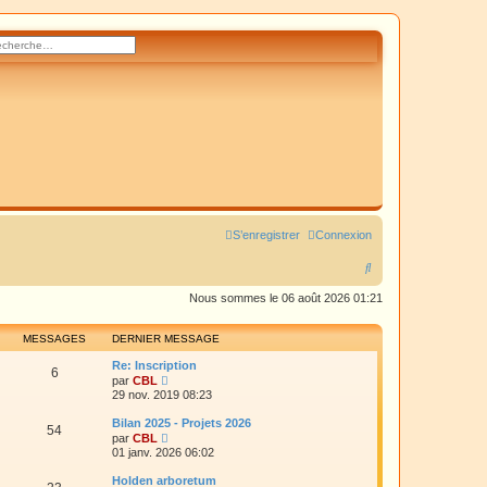
rcher
herche avancée
S’enregistrer
Connexion
R
e
Nous sommes le 06 août 2026 01:21
c
MESSAGES
DERNIER MESSAGE
h
Re: Inscription
e
6
V
par
CBL
o
29 nov. 2019 08:23
r
i
r
Bilan 2025 - Projets 2026
c
54
l
V
par
CBL
e
o
h
01 janv. 2026 06:02
d
i
e
r
e
Holden arboretum
r
l