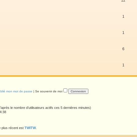
12
1
1
6
1
ublié mon mot de passe
|
Se souvenir de moi
 (d’après le nombre d’utilisateurs actifs ces 5 dernières minutes)
04:38
 plus récent est
TWITW
.