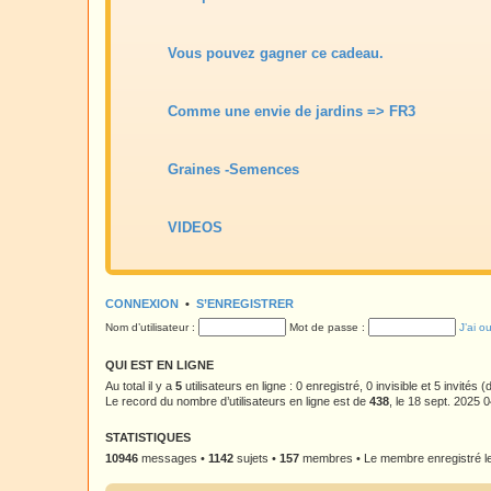
Vous pouvez gagner ce cadeau.
Comme une envie de jardins => FR3
Graines -Semences
VIDEOS
CONNEXION
•
S’ENREGISTRER
Nom d’utilisateur :
Mot de passe :
J’ai o
QUI EST EN LIGNE
Au total il y a
5
utilisateurs en ligne : 0 enregistré, 0 invisible et 5 invités
Le record du nombre d’utilisateurs en ligne est de
438
, le 18 sept. 2025 
STATISTIQUES
10946
messages •
1142
sujets •
157
membres • Le membre enregistré le