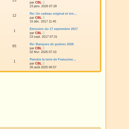
23
V
n
par
CBL
e
r
o
i
23 janv. 2026 07:28
d
i
e
e
r
r
Re: Un cadeau original et ine…
r
12
l
m
V
n
par
CBL
e
e
o
i
15 déc. 2017 11:45
d
s
i
e
e
s
r
r
Emission du 17 septembre 2017
r
a
1
l
m
V
n
par
CBL
g
e
e
o
i
23 sept. 2017 07:31
e
d
s
i
e
e
s
r
r
Re: Banques de graines 2026
r
a
65
l
m
V
n
par
CBL
g
e
e
o
i
02 févr. 2026 07:10
e
d
s
i
e
e
s
r
r
Peindre la terre de Françoise…
r
a
1
l
m
V
n
par
CBL
g
e
e
o
i
26 août 2025 06:57
e
d
s
i
e
e
s
r
r
r
a
l
m
n
g
e
e
i
e
d
s
e
e
s
r
r
a
m
n
g
e
i
e
s
e
s
r
a
m
g
e
e
s
s
a
g
e