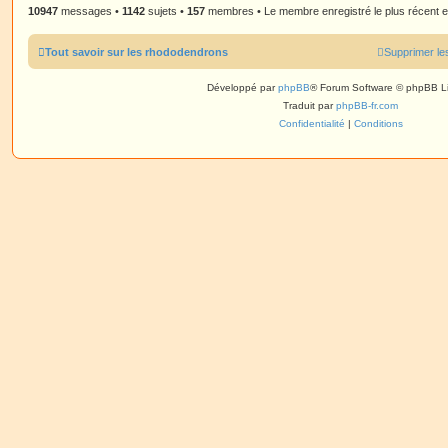
10947
messages •
1142
sujets •
157
membres • Le membre enregistré le plus récent 
Tout savoir sur les rhododendrons
Supprimer le
Développé par
phpBB
® Forum Software © phpBB L
Traduit par
phpBB-fr.com
Confidentialité
|
Conditions