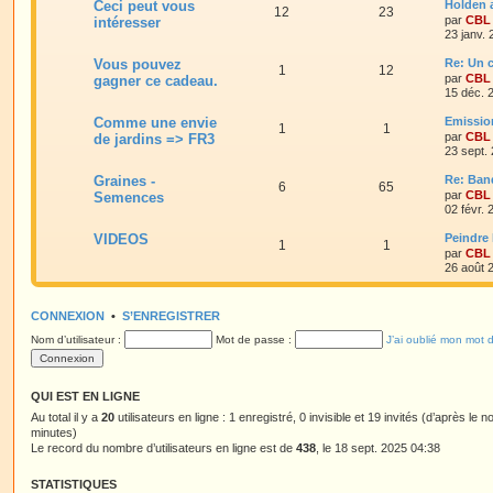
Ceci peut vous
Holden 
12
23
par
CBL
intéresser
23 janv.
Vous pouvez
Re: Un c
1
12
par
CBL
gagner ce cadeau.
15 déc. 
Comme une envie
Emissio
1
1
par
CBL
de jardins => FR3
23 sept.
Graines -
Re: Ban
6
65
par
CBL
Semences
02 févr.
VIDEOS
Peindre 
1
1
par
CBL
26 août 
CONNEXION
•
S’ENREGISTRER
Nom d’utilisateur :
Mot de passe :
J’ai oublié mon mot 
QUI EST EN LIGNE
Au total il y a
20
utilisateurs en ligne : 1 enregistré, 0 invisible et 19 invités (d’après le 
minutes)
Le record du nombre d’utilisateurs en ligne est de
438
, le 18 sept. 2025 04:38
STATISTIQUES