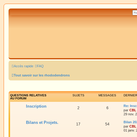
Accès rapide
FAQ
Tout savoir sur les rhododendrons
QUESTIONS RELATIVES
SUJETS
MESSAGES
DERNIE
AU FORUM
Inscription
Re: Insc
2
6
par
CBL
29 nov. 
Bilans et Projets.
Bilan 20
17
54
par
CBL
01 janv.