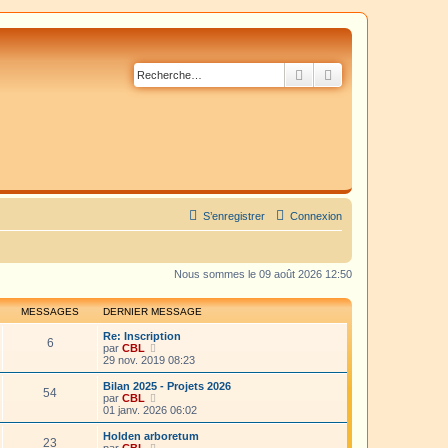
Rechercher
Recherche avancé
S’enregistrer
Connexion
Nous sommes le 09 août 2026 12:50
MESSAGES
DERNIER MESSAGE
Re: Inscription
6
V
par
CBL
o
29 nov. 2019 08:23
i
r
Bilan 2025 - Projets 2026
54
l
V
par
CBL
e
o
01 janv. 2026 06:02
d
i
e
r
Holden arboretum
23
r
l
V
par
CBL