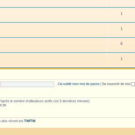
1
1
6
1
J’ai oublié mon mot de passe
|
Se souvenir de moi
 (d’après le nombre d’utilisateurs actifs ces 5 dernières minutes)
04:38
 plus récent est
TWITW
.