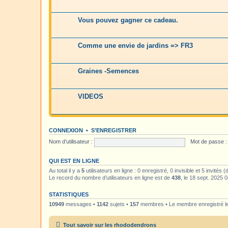
Vous pouvez gagner ce cadeau.
Comme une envie de jardins => FR3
Graines -Semences
VIDEOS
CONNEXION
•
S’ENREGISTRER
Nom d’utilisateur :
Mot de passe :
QUI EST EN LIGNE
Au total il y a
5
utilisateurs en ligne : 0 enregistré, 0 invisible et 5 invités
Le record du nombre d’utilisateurs en ligne est de
438
, le 18 sept. 2025 
STATISTIQUES
10949
messages •
1142
sujets •
157
membres • Le membre enregistré le
Tout savoir sur les rhododendrons