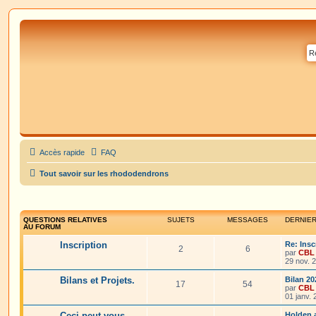
Accès rapide
FAQ
Tout savoir sur les rhododendrons
QUESTIONS RELATIVES
SUJETS
MESSAGES
DERNIE
AU FORUM
Inscription
Re: Insc
2
6
par
CBL
29 nov. 
Bilans et Projets.
Bilan 20
17
54
par
CBL
01 janv.
Ceci peut vous
Holden 