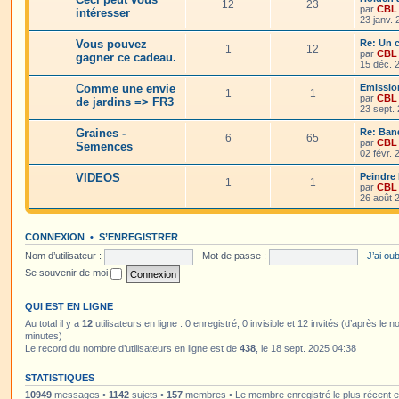
12
23
par
CBL
intéresser
23 janv.
Vous pouvez
Re: Un c
1
12
par
CBL
gagner ce cadeau.
15 déc. 
Comme une envie
Emissio
1
1
par
CBL
de jardins => FR3
23 sept.
Graines -
Re: Ban
6
65
par
CBL
Semences
02 févr.
VIDEOS
Peindre 
1
1
par
CBL
26 août 
CONNEXION
•
S’ENREGISTRER
Nom d’utilisateur :
Mot de passe :
J’ai ou
Se souvenir de moi
QUI EST EN LIGNE
Au total il y a
12
utilisateurs en ligne : 0 enregistré, 0 invisible et 12 invités (d’après le 
minutes)
Le record du nombre d’utilisateurs en ligne est de
438
, le 18 sept. 2025 04:38
STATISTIQUES
10949
messages •
1142
sujets •
157
membres • Le membre enregistré le plus récent 