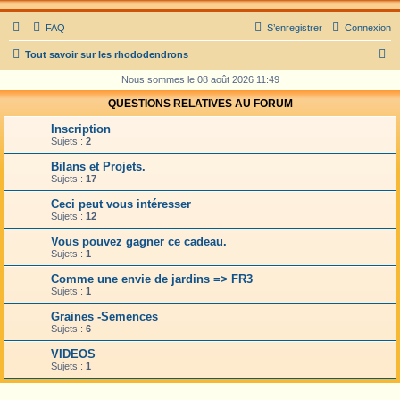
FAQ
S’enregistrer
Connexion
R
Tout savoir sur les rhododendrons
e
Nous sommes le 08 août 2026 11:49
c
QUESTIONS RELATIVES AU FORUM
h
Inscription
e
Sujets :
2
r
Bilans et Projets.
Sujets :
17
c
Ceci peut vous intéresser
h
Sujets :
12
e
Vous pouvez gagner ce cadeau.
r
Sujets :
1
Comme une envie de jardins => FR3
Sujets :
1
Graines -Semences
Sujets :
6
VIDEOS
Sujets :
1