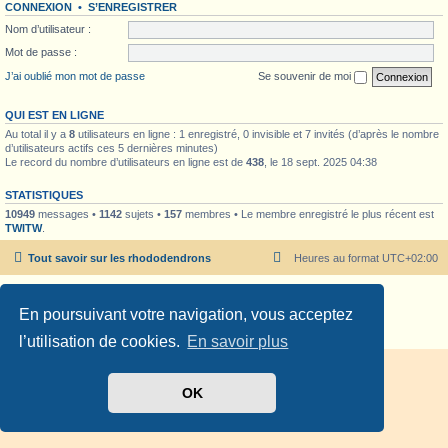
CONNEXION
•
S’ENREGISTRER
Nom d’utilisateur :
Mot de passe :
J’ai oublié mon mot de passe
Se souvenir de moi
QUI EST EN LIGNE
Au total il y a
8
utilisateurs en ligne : 1 enregistré, 0 invisible et 7 invités (d’après le nombre
d’utilisateurs actifs ces 5 dernières minutes)
Le record du nombre d’utilisateurs en ligne est de
438
, le 18 sept. 2025 04:38
STATISTIQUES
10949
messages •
1142
sujets •
157
membres • Le membre enregistré le plus récent est
TWITW
.
Tout savoir sur les rhododendrons
Heures au format
UTC+02:00
Développé par
phpBB
® Forum Software © phpBB Limited
En poursuivant votre navigation, vous acceptez
Traduit par
phpBB-fr.com
Confidentialité
|
Conditions
l’utilisation de cookies.
En savoir plus
OK