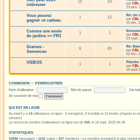
12
23
par
CBL
intéresser
23 janv.
Vous pouvez
Re: Un c
1
12
par
CBL
gagner ce cadeau.
15 déc. 
Comme une envie
Emissio
1
1
par
CBL
de jardins => FR3
23 sept.
Graines -
Re: Ban
6
65
par
CBL
Semences
02 févr.
VIDEOS
Peindre 
1
1
par
CBL
26 août 
CONNEXION
•
S’ENREGISTRER
Nom d’utilisateur :
Mot de passe :
J’ai ou
Se souvenir de moi
QUI EST EN LIGNE
Au total il y a
14
utilisateurs en ligne : 0 enregistré, 0 invisible et 14 invités (d’après le 
minutes)
Le record du nombre d’utilisateurs en ligne est de
438
, le 18 sept. 2025 04:38
STATISTIQUES
10946
messages •
1142
sujets •
157
membres • Le membre enregistré le plus récent 