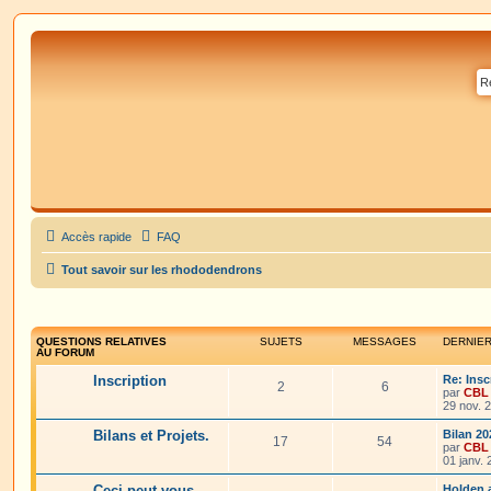
Accès rapide
FAQ
Tout savoir sur les rhododendrons
QUESTIONS RELATIVES
SUJETS
MESSAGES
DERNIE
AU FORUM
Inscription
Re: Insc
2
6
par
CBL
29 nov. 
Bilans et Projets.
Bilan 20
17
54
par
CBL
01 janv.
Ceci peut vous
Holden 