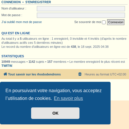
CONNEXION
•
S’ENREGISTRER
Nom d’utilisateur :
Mot de passe :
J’ai oublié mon mot de passe
Se souvenir de moi
QUI EST EN LIGNE
Au total il y a
5
utilisateurs en ligne : 1 enregistré, 0 invisible et 4 invités (d’après le nombre
d’utilisateurs actifs ces 5 dernières minutes)
Le record du nombre d’utilisateurs en ligne est de
438
, le 18 sept. 2025 04:38
STATISTIQUES
10949
messages •
1142
sujets •
157
membres • Le membre enregistré le plus récent est
TWITW
.
Tout savoir sur les rhododendrons
Heures au format
UTC+02:00
Développé par
phpBB
® Forum Software © phpBB Limited
En poursuivant votre navigation, vous acceptez
Traduit par
phpBB-fr.com
Confidentialité
|
Conditions
l’utilisation de cookies.
En savoir plus
OK