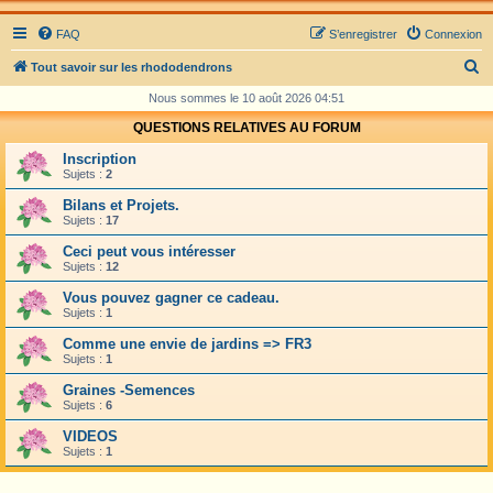
FAQ
S’enregistrer
Connexion
R
Tout savoir sur les rhododendrons
e
Nous sommes le 10 août 2026 04:51
c
QUESTIONS RELATIVES AU FORUM
h
Inscription
e
Sujets :
2
r
Bilans et Projets.
Sujets :
17
c
Ceci peut vous intéresser
h
Sujets :
12
e
Vous pouvez gagner ce cadeau.
r
Sujets :
1
Comme une envie de jardins => FR3
Sujets :
1
Graines -Semences
Sujets :
6
VIDEOS
Sujets :
1