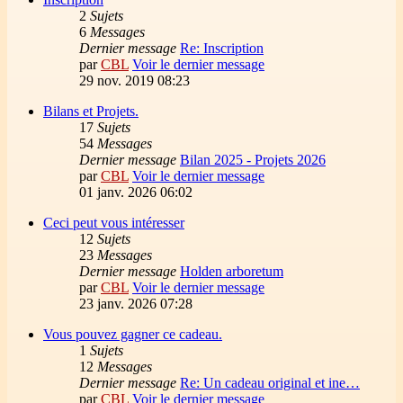
2
Sujets
6
Messages
Dernier message
Re: Inscription
par
CBL
Voir le dernier message
29 nov. 2019 08:23
Bilans et Projets.
17
Sujets
54
Messages
Dernier message
Bilan 2025 - Projets 2026
par
CBL
Voir le dernier message
01 janv. 2026 06:02
Ceci peut vous intéresser
12
Sujets
23
Messages
Dernier message
Holden arboretum
par
CBL
Voir le dernier message
23 janv. 2026 07:28
Vous pouvez gagner ce cadeau.
1
Sujets
12
Messages
Dernier message
Re: Un cadeau original et ine…
par
CBL
Voir le dernier message