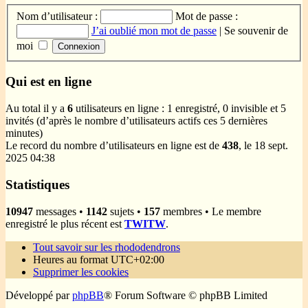
Nom d’utilisateur :
Mot de passe :
J’ai oublié mon mot de passe
|
Se souvenir de
moi
Qui est en ligne
Au total il y a
6
utilisateurs en ligne : 1 enregistré, 0 invisible et 5
invités (d’après le nombre d’utilisateurs actifs ces 5 dernières
minutes)
Le record du nombre d’utilisateurs en ligne est de
438
, le 18 sept.
2025 04:38
Statistiques
10947
messages •
1142
sujets •
157
membres • Le membre
enregistré le plus récent est
TWITW
.
Tout savoir sur les rhododendrons
Heures au format
UTC+02:00
Supprimer les cookies
Développé par
phpBB
® Forum Software © phpBB Limited