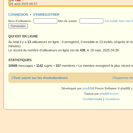
par
CBL
s
r
o
s
26 août 2025 06:57
n
i
a
i
r
g
e
l
e
CONNEXION
r
•
S’ENREGISTRER
e
m
d
Nom d’utilisateur :
e
Mot de passe :
J’ai oublié mon mot 
e
s
r
s
n
a
i
g
e
QUI EST EN LIGNE
e
r
Au total il y a
m
13
utilisateurs en ligne : 0 enregistré, 0 invisible et 13 invités (d’après le 
e
minutes)
s
Le record du nombre d’utilisateurs en ligne est de
438
, le 18 sept. 2025 04:38
s
a
g
STATISTIQUES
e
10948
messages •
1142
sujets •
157
membres • Le membre enregistré le plus récent 
Tout savoir sur les rhododendrons
Supprimer le
Développé par
phpBB
® Forum Software © phpBB L
Traduit par
phpBB-fr.com
Confidentialité
|
Conditions