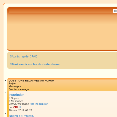
Accès rapide
FAQ
Tout savoir sur les rhododendrons
QUESTIONS RELATIVES AU FORUM
Sujets
Messages
Dernier message
Inscription
2
Sujets
6
Messages
Dernier message
Re: Inscription
V
par
CBL
o
29 nov. 2019 08:23
i
r
Bilans et Projets.