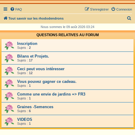
FAQ
S’enregistrer
Connexion
R
Tout savoir sur les rhododendrons
e
Nous sommes le 09 août 2026 03:24
c
QUESTIONS RELATIVES AU FORUM
h
Inscription
e
Sujets :
2
r
Bilans et Projets.
Sujets :
17
c
Ceci peut vous intéresser
h
Sujets :
12
e
Vous pouvez gagner ce cadeau.
r
Sujets :
1
Comme une envie de jardins => FR3
Sujets :
1
Graines -Semences
Sujets :
6
VIDEOS
Sujets :
1