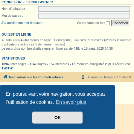
CONNEXION
•
S’ENREGISTRER
Nom d’utilisateur :
Mot de passe :
J’ai oublié mon mot de passe
Se souvenir de moi
QUI EST EN LIGNE
Au total il y a
4
utilisateurs en ligne : 1 enregistré, 0 invisible et 3 invités (d’après le nombre
d’utilisateurs actifs ces 5 dernières minutes)
Le record du nombre d’utilisateurs en ligne est de
438
, le 18 sept. 2025 04:38
STATISTIQUES
10949
messages •
1142
sujets •
157
membres • Le membre enregistré le plus récent est
TWITW
.
Tout savoir sur les rhododendrons
Heures au format
UTC+02:00
Développé par
phpBB
® Forum Software © phpBB Limited
En poursuivant votre navigation, vous acceptez
Traduit par
phpBB-fr.com
Confidentialité
|
Conditions
l’utilisation de cookies.
En savoir plus
OK